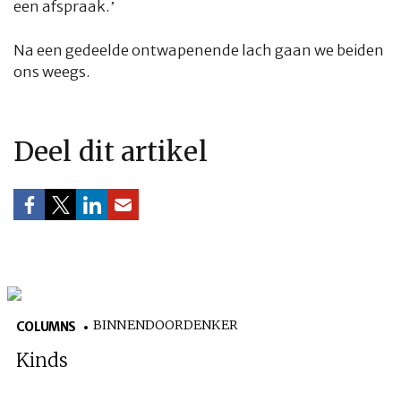
een afspraak.’
Na een gedeelde ontwapenende lach gaan we beiden
ons weegs.
HOME
COLUMNS
WHAT'S NEW(S)
ECONOMIE
SPORT
Deel dit artikel
CULTUUR
RADIO
ABONNEMENT
DONEREN
MAGAZINE
AUTEURS
ADVERTEREN
ZOEKEN
BINNENDOORDENKER
COLUMNS
Kinds