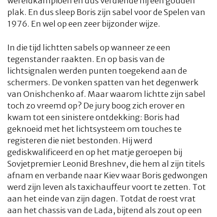
wereldkampioen en dus verdiende hij een gouden
plak. En dus sleep Boris zijn sabel voor de Spelen van
1976. En wel op een zeer bijzonder wijze.
In die tijd lichtten sabels op wanneer ze een
tegenstander raakten. En op basis van de
lichtsignalen werden punten toegekend aan de
schermers. De vonken spatten van het degenwerk
van Onishchenko af. Maar waarom lichtte zijn sabel
toch zo vreemd op? De jury boog zich erover en
kwam tot een sinistere ontdekking: Boris had
geknoeid met het lichtsysteem om touches te
registeren die niet bestonden. Hij werd
gediskwalificeerd en op het matje geroepen bij
Sovjetpremier Leonid Breshnev, die hem al zijn titels
afnam en verbande naar Kiev waar Boris gedwongen
werd zijn leven als taxichauffeur voort te zetten. Tot
aan het einde van zijn dagen. Totdat de roest vrat
aan het chassis van de Lada, bijtend als zout op een