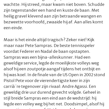
HOME
COLUMNS
WHAT'S NEW(S)
ECONOMIE
SPORT
wachtte. Hij streed, maar kwam niet boven. Schudde
zijn tegenstander een hand en kuste de baan. Met
CULTUUR
RADIO
ABONNEMENT
DONEREN
MAGAZINE
heilig gravel klevend aan zijn betraande wangen en
bezweette voorhoofd, zwaaide hij af. Aan alles komt
AUTEURS
ADVERTEREN
ZOEKEN
een einde.
Maar is het einde altijd tragisch? Zeker niet! Kijk
maar naar Pete Sampras. De beste tennisspeler
voordat Federer en Nadal de baan opstapten.
Sampras was een bijna-alleskunner. Had een
geweldige service, legde de moeilijkste volleys weg
alsof hij een zoutpotje aangaf tijdens het ontbijt en
hij was koel. In de finale van de US Open in 2002 stond
Pistol Pete
voor de vierendertigste keer in zijn
carrià¨re tegenover zijn rivaal: Andre Agassi. Een
geweldig drie uur durend gevecht volgde. Geheel in
stijl breide Sampras een eind aan de wedstrijd: hij
legde een volley weg bij het net. Doodsimpel, alsof hij