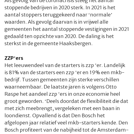
Als gevolg van de coronacrisis steeg het aantal
HOME
COLUMNS
WHAT'S NEW(S)
ECONOMIE
SPORT
stoppende bedrijven in 2020 sterk. In 2021 is het
aantal stoppers teruggekeerd naar ‘normale’
CULTUUR
RADIO
ABONNEMENT
DONEREN
MAGAZINE
waarden. Als gevolg daarvan is in vrijwel alle
gemeenten het aantal stoppende vestigingen in 2021
AUTEURS
ADVERTEREN
ZOEKEN
gedaald ten opzichte van 2020. De daling is het
sterkst in de gemeente Haaksbergen.
ZZP’ers
Het leeuwendeel van de starters is zzp ’er. Landelijk
is 81% van de starters een zzp ’er en 19% een mkb-
bedrijf. Tussen gemeenten zijn sterke verschillen
waarneembaar. De laatste jaren is volgens Otto
Raspe het aandeel zzp ’ers in onze economie heel
groot geworden. ‘Deels doordat de flexibiliteit die dat
met zich meebrengt, vergeleken met een baan in
loondienst. Opvallend is dat Den Bosch het
afgelopen jaar relatief veel mkb-starters kende. Den
Bosch profiteert van de nabijheid tot de Amsterdam-