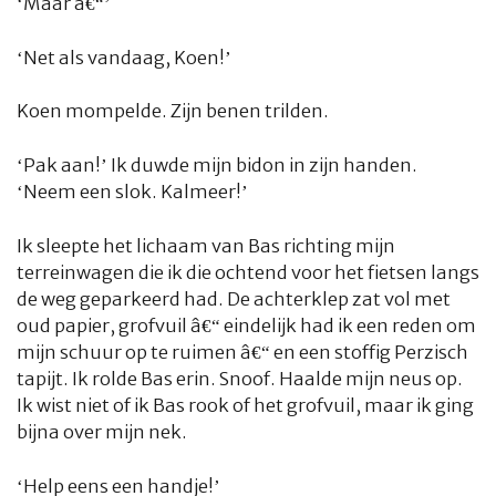
‘Maar â€“’
‘Net als vandaag, Koen!’
Koen mompelde. Zijn benen trilden.
‘Pak aan!’ Ik duwde mijn bidon in zijn handen.
‘Neem een slok. Kalmeer!’
Ik sleepte het lichaam van Bas richting mijn
terreinwagen die ik die ochtend voor het fietsen langs
de weg geparkeerd had. De achterklep zat vol met
oud papier, grofvuil â€“ eindelijk had ik een reden om
mijn schuur op te ruimen â€“ en een stoffig Perzisch
tapijt. Ik rolde Bas erin. Snoof. Haalde mijn neus op.
Ik wist niet of ik Bas rook of het grofvuil, maar ik ging
bijna over mijn nek.
‘Help eens een handje!’