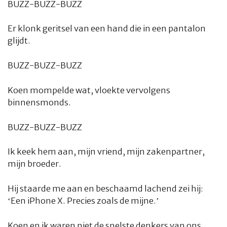
BUZZ-BUZZ-BUZZ
Er klonk geritsel van een hand die in een pantalon
glijdt.
BUZZ-BUZZ-BUZZ
Koen mompelde wat, vloekte vervolgens
binnensmonds.
BUZZ-BUZZ-BUZZ
Ik keek hem aan, mijn vriend, mijn zakenpartner,
mijn broeder.
Hij staarde me aan en beschaamd lachend zei hij:
‘Een iPhone X. Precies zoals de mijne.’
Koen en ik waren niet de snelste denkers van ons