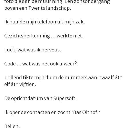
foto die aan de muur hing. Een zonsondergang
boven een Twents landschap.
Ik haalde mijn telefoon uit mijn zak.
Gezichtsherkenning … werkte niet.
Fuck, wat was ik nerveus.
Code … wat was het ook alweer?
Trillend tikte mijn duim de nummers aan: twaalf â€“
elf â€“ vijftien.
De oprichtdatum van Supersoft.
Ik opende contacten en zocht ‘Bas Olthof.’
Bellen.