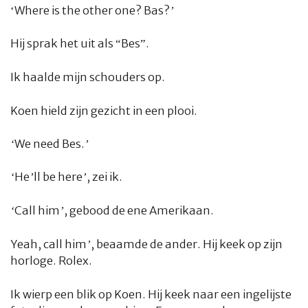
‘
Where is the other one? Bas?’
Hij sprak het uit als “Bes”.
Ik haalde mijn schouders op.
Koen hield zijn gezicht in een plooi.
‘We need Bes.’
‘He’ll be here’,
zei ik.
‘Call him’
, gebood de ene Amerikaan.
Yeah, call him’,
beaamde de ander. Hij keek op zijn
horloge. Rolex.
Ik wierp een blik op Koen. Hij keek naar een ingelijste