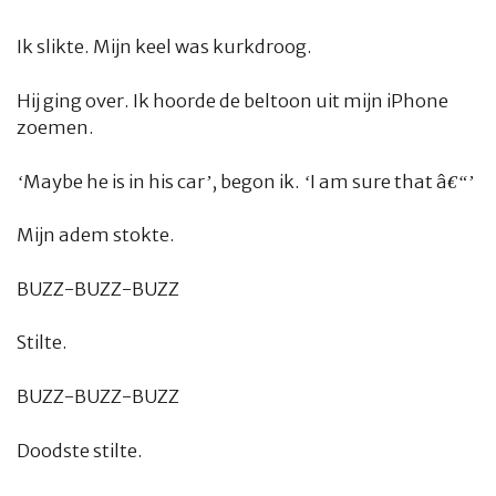
Ik slikte. Mijn keel was kurkdroog.
Hij ging over. Ik hoorde de beltoon uit mijn iPhone
zoemen.
‘Maybe he is in his car’,
begon ik.
‘I am sure that â€“’
Mijn adem stokte.
BUZZ-BUZZ-BUZZ
Stilte.
BUZZ-BUZZ-BUZZ
Doodste stilte.