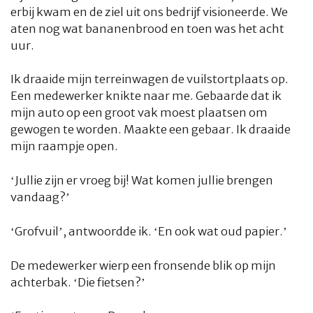
erbij kwam en de ziel uit ons bedrijf visioneerde. We
aten nog wat bananenbrood en toen was het acht
uur.
Ik draaide mijn terreinwagen de vuilstortplaats op.
Een medewerker knikte naar me. Gebaarde dat ik
mijn auto op een groot vak moest plaatsen om
gewogen te worden. Maakte een gebaar. Ik draaide
mijn raampje open.
‘Jullie zijn er vroeg bij! Wat komen jullie brengen
vandaag?’
HOME
COLUMNS
WHAT'S NEW(S)
ECONOMIE
SPORT
‘Grofvuil’, antwoordde ik. ‘En ook wat oud papier.’
CULTUUR
RADIO
ABONNEMENT
DONEREN
MAGAZINE
De medewerker wierp een fronsende blik op mijn
achterbak. ‘Die fietsen?’
AUTEURS
ADVERTEREN
ZOEKEN