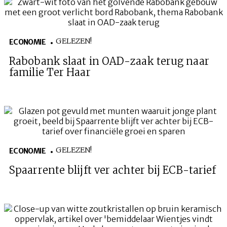
HOME
COLUMNS
WHAT'S NEW(S)
ECONOMIE
SPORT
GELEZEN!
ECONOMIE
CULTUUR
RADIO
ABONNEMENT
DONEREN
MAGAZINE
Rabobank slaat in OAD-zaak terug naar
familie Ter Haar
AUTEURS
ADVERTEREN
ZOEKEN
GELEZEN!
ECONOMIE
Spaarrente blijft ver achter bij ECB-tarief