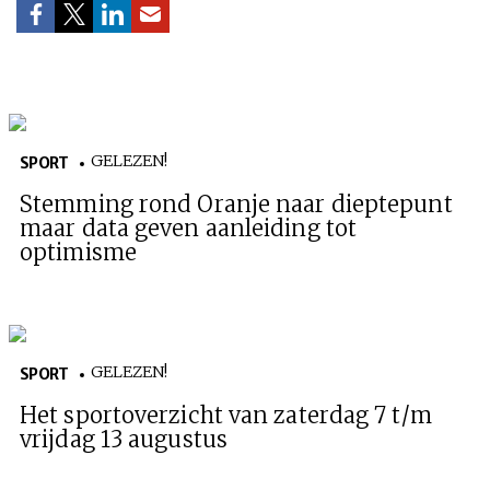
HOME
COLUMNS
WHAT'S NEW(S)
ECONOMIE
SPORT
CULTUUR
RADIO
ABONNEMENT
DONEREN
MAGAZINE
AUTEURS
ADVERTEREN
ZOEKEN
GELEZEN!
SPORT
Stemming rond Oranje naar dieptepunt
maar data geven aanleiding tot
optimisme
GELEZEN!
SPORT
Het sportoverzicht van zaterdag 7 t/m
vrijdag 13 augustus