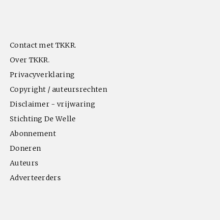
CULTUUR
RADIO
ABONNEMENT
DONEREN
MAGAZINE
AUTEURS
ADVERTEREN
ZOEKEN
Contact met TKKR.
Over TKKR.
Privacyverklaring
Copyright / auteursrechten
Disclaimer - vrijwaring
Stichting De Welle
Abonnement
Doneren
Auteurs
Adverteerders