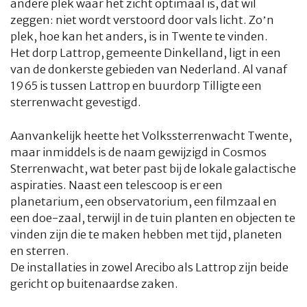
andere plek waar het zicht optimaal is, dat wil
zeggen: niet wordt verstoord door vals licht. Zo’n
plek, hoe kan het anders, is in Twente te vinden.
Het dorp Lattrop, gemeente Dinkelland, ligt in een
van de donkerste gebieden van Nederland. Al vanaf
1965 is tussen Lattrop en buurdorp Tilligte een
sterrenwacht gevestigd.
Aanvankelijk heette het
Volkssterrenwacht Twente
,
maar inmiddels is de naam gewijzigd in
Cosmos
Sterrenwacht
, wat beter past bij de lokale galactische
aspiraties. Naast een telescoop is er een
HOME
COLUMNS
WHAT'S NEW(S)
ECONOMIE
SPORT
planetarium, een observatorium, een filmzaal en
een doe-zaal, terwijl in de tuin planten en objecten te
CULTUUR
RADIO
ABONNEMENT
DONEREN
MAGAZINE
vinden zijn die te maken hebben met tijd, planeten
en sterren.
De installaties in zowel Arecibo als Lattrop zijn beide
AUTEURS
ADVERTEREN
ZOEKEN
gericht op buitenaardse zaken.