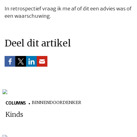
In retrospectief vraag ik me af of dit een advies was of
een waarschuwing.
HOME
COLUMNS
WHAT'S NEW(S)
ECONOMIE
SPORT
Deel dit artikel
CULTUUR
RADIO
ABONNEMENT
DONEREN
MAGAZINE
AUTEURS
ADVERTEREN
ZOEKEN
BINNENDOORDENKER
COLUMNS
Kinds