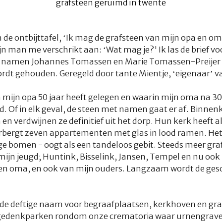
n de ontbijttafel, ‘Ik mag de grafsteen van mijn opa en o
man me verschrikt aan: ‘Wat mag je?' Ik las de brief vo
e namen Johannes Tomassen en Marie Tomassen-Preijer 
ordt gehouden. Geregeld door tante Mientje, ‘eigenaar’ va
 mijn opa 50 jaar heeft gelegen en waarin mijn oma na 
d. Of in elk geval, de steen met namen gaat er af. Binne
n verdwijnen ze definitief uit het dorp. Hun kerk heeft a
bergt zeven appartementen met glas in lood ramen. Het 
 bomen - oogt als een tandeloos gebit. Steeds meer gra
ijn jeugd; Huntink, Bisselink, Jansen, Tempel en nu oo
 en oma, en ook van mijn ouders. Langzaam wordt de gesc
is de deftige naam voor begraafplaatsen, kerkhoven en 
e gedenkparken rondom onze crematoria waar urnengraven 