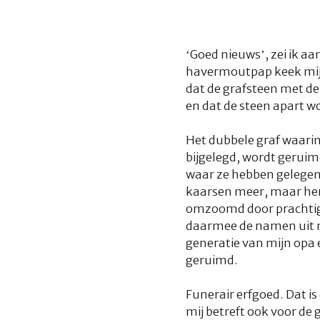
‘Goed nieuws’, zei ik aa
havermoutpap keek mijn 
dat de grafsteen met d
en dat de steen apart w
Het dubbele graf waarin
bijgelegd, wordt geruim
waar ze hebben gelegen e
kaarsen meer, maar her
omzoomd door prachtige
daarmee de namen uit m
generatie van mijn opa
geruimd.
Funerair erfgoed. Dat 
mij betreft ook voor d