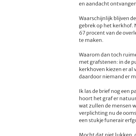
en aandacht ontvangen 
Waarschijnlijk blijven 
gebrek op het kerkhof. N
67 procent van de over
te maken.
Waarom dan toch ruimen 
met grafstenen: in de p
kerkhoven kiezen er al 
daardoor niemand er m
Ik las de brief nog een
hoort het graf er natuur
wat zullen de mensen we
verplichting nu de ooms 
een stukje funerair erf
Mocht dat niet lukken, 