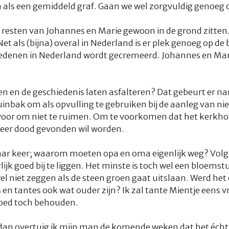
als een gemiddeld graf. Gaan we wel zorgvuldig genoeg 
de resten van Johannes en Marie gewoon in de grond zitte
et als (bijna) overal in Nederland is er plek genoeg op de
ledenen in Nederland wordt gecremeerd. Johannes en Mar
en de geschiedenis laten asfalteren? Dat gebeurt er nam
uinbak om als opvulling te gebruiken bij de aanleg van n
voor om niet te ruimen. Om te voorkomen dat het kerkhof
eer dood gevonden wil worden.
 paar keer; waarom moeten opa en oma eigenlijk weg? Vo
lijk goed bij te liggen. Het minste is toch wel een bloemst
l niet zeggen als de steen groen gaat uitslaan. Werd he
en tantes ook wat ouder zijn? Ik zal tante Mientje eens v
goed toch behouden.
dan overtuig ik mijn man de komende weken dat het écht 