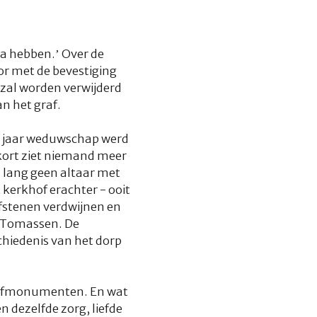
ma hebben.’ Over de
or met de bevestiging
zal worden verwijderd
n het graf.
30 jaar weduwschap werd
nkort ziet niemand meer
l lang geen altaar met
kerkhof erachter - ooit
fstenen verdwijnen en
k Tomassen. De
hiedenis van het dorp
grafmonumenten. En wat
dezelfde zorg, liefde