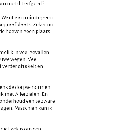
om met dit erfgoed?
n. Want aan ruimte geen
 begraafplaats. Zeker nu
ie hoeven geen plaats
elijk in veel gevallen
ieuwe wegen. Veel
 verder aftakelt en
lgens de dorpse normen
uk met Allerzielen. En
t onderhoud een te zware
ragen. Misschien kan ik
niet gek is om een