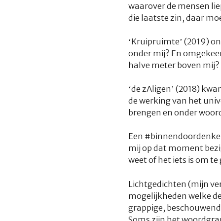
waarover de mensen liep
die laatste zi
‘
Kruipruimte
’ (2019) o
onder mij? En omgekeerd
halve meter boven mij? Da
‘
de zAligen
’ (2018) kwa
de werking van het unive
brengen en onder woord
Een
#binnendoordenke
mij op dat moment bezi
weet of het iets is om t
Lichtgedichten
(mijn ve
mogelijkheden welke de 
grappige, beschouwende 
Soms zijn het woordgrap