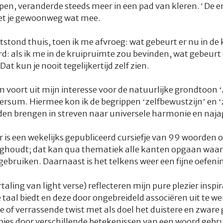
en, veranderde steeds meer in een pad van kleren.’
De e
n, daar moet je gewoonweg wat mee.
ntstond thuis, toen ik me afvroeg: wat gebeurt er nu in de
: als ik me in de kruipruimte zou bevinden, wat gebeur
t kun je nooit tegelijkertijd zelf zien.
m voort uit mijn interesse voor de natuurlijke grondtoon ‘
rsum. Hiermee kon ik de begrippen ‘zelfbewustzijn’ en ‘zi
en brengen in streven naar universele harmonie en naja
r
is een wekelijks gepubliceerd cursiefje van 99 woorden 
ghoudt; dat kan qua thematiek alle kanten opgaan waarbi
e gebruiken. Daarnaast is het telkens weer een fijne oefenin
rtaling van
light verse
) reflecteren mijn pure plezier inspir
taal biedt en deze door ongebreideld associëren uit te we
of verrassende twist met als doel het duistere en zware 
jes door verschillende betekenissen van een woord gebru