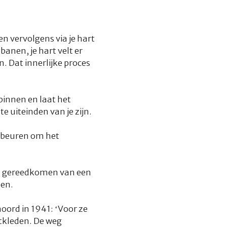
en vervolgens via je hart
banen, je hart velt er
. Dat innerlijke proces
 binnen en laat het
e uiteinden van je zijn.
 gebeuren om het
 Na gereedkomen van een
den.
ord in 1941: ‘
Voor ze
tkleden. De weg