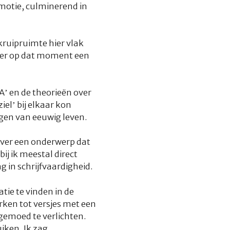
motie, culminerend in
 kruipruimte hier vlak
t er op dat moment een
A’ en de theorieën over
el’ bij elkaar kon
gen van eeuwig leven.
over een onderwerp dat
j ik meestal direct
g in schrijfvaardigheid.
atie te vinden in de
rken tot versjes met een
gemoed te verlichten.
iken. Ik zag