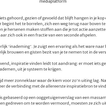
iets gehoord, gezien of gevoeld dat blijft hangen in je kop 
r begint het te borrelen, zich een weg terug naar boven te 
n je hersenen maken stoffen aan die je tot actie aanzetten
aar zich ook in een fractie van een seconde afspelen.
erlijk ‘inademing’. Je zuigt een ervaring als het ware naar
lijk brouwen en gisten bezit van je te nemen tot in de verst
lijvend, inspiratie vinden leidt tot aandrang: er moet iets
ademen, uit je systeem te krijgen.
altijd meer zonneklaar waar de kiem voor zo’n uiting lag.
weer de verbinding met de allereerste inspiratiebron te vin
 is gebaseerd op een ooggetuigenverslag van een massamo
rden gedreven om te worden vermoord, moesten ze zich ui