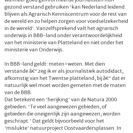
gezond verstand gebruiken ‘kan Nederland leidend
blijven als Agrarisch Kenniscentrum voor de rest van
de wereld en zo helpen zorgen voor voedselzekerheid
in de wereld’. Vanzelfsprekend valt het agrarisch
onderwijs in BBB-land onder verantwoordelijkheid
van het ministerie van Platteland en niet onder het
ministerie van Onderwijs.
HOME
COLUMNS
WHAT'S NEW(S)
ECONOMIE
SPORT
In BBB-land geldt: meten=weten. Met dien
verstande â€“ zeg ik er als journalistiek autodidact,
CULTUUR
RADIO
ABONNEMENT
DONEREN
MAGAZINE
afkomstig van het Twentse platteland, bij â€“ dat er
natuurlijk wel moet worden gemeten met de maten
AUTEURS
ADVERTEREN
ZOEKEN
van de BBB.
Dat betekent een ‘herijking’ van de Natura 2000
gebieden. ‘Te veel aangewezen gebieden, of
gebieden die oneigenlijk zijn aangewezen, worden
geschrapt.’ Dat geldt bijvoorbeeld voor het
‘mislukte’ natuurproject Oostvaardersplassen. In