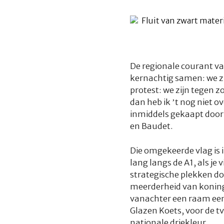
De regionale courant v
kernachtig samen: we zij
protest: we zijn tegen
dan heb ik ’t nog niet 
inmiddels gekaapt door 
en Baudet.
Die omgekeerde vlag is 
lang langs de A1, als je
strategische plekken d
meerderheid van koning
vanachter een raam een
Glazen Koets, voor de t
nationale driekleur.