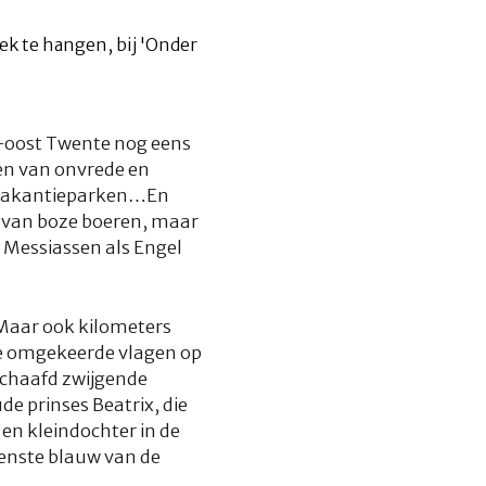
d-oost Twente nog eens
gen van onvrede en
, vakantieparken…En
r van boze boeren, maar
e Messiassen als Engel
 Maar ook kilometers
 de omgekeerde vlagen op
schaafd zwijgende
e prinses Beatrix, die
en kleindochter in de
venste blauw van de