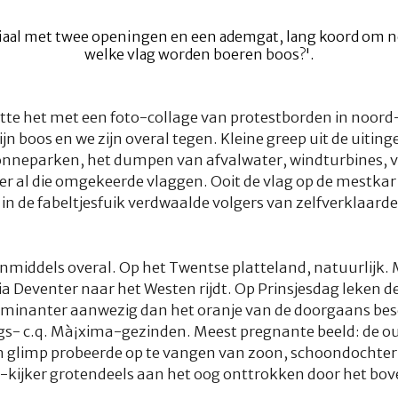
atte het met een foto-collage van protestborden in noor
n boos en we zijn overal tegen. Kleine greep uit de uitin
 zonneparken, het dumpen van afvalwater, windturbines
over al die omgekeerde vlaggen. Ooit de vlag op de mestka
in de fabeltjesfuik verdwaalde volgers van zelfverklaard
inmiddels overal. Op het Twentse platteland, natuurlijk.
 via Deventer naar het Westen rijdt. Op Prinsjesdag leken
ominanter aanwezig dan het oranje van de doorgaans be
s- c.q.
Mà¡xima
-gezinden. Meest pregnante beeld: de oud
 glimp probeerde op te vangen van zoon, schoondochter 
v-kijker grotendeels aan het oog onttrokken door het bo