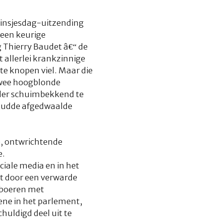
Prinsjesdag-uitzending
 een keurige
 Thierry Baudet â€“ de
 allerlei krankzinnige
te knopen viel. Maar die
 twee hoogblonde
eider schuimbekkend te
 kudde afgedwaalde
, ontwrichtende
e.
ciale media en in het
ht door een verwarde
 boeren met
bene in het parlement,
uldigd deel uit te