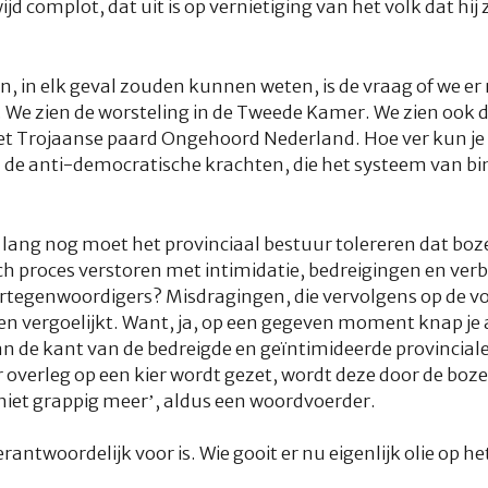
 complot, dat uit is op vernietiging van het volk dat hij 
n, in elk geval zouden kunnen weten, is de vraag of we er
. We zien de worsteling in de Tweede Kamer. We zien ook de
t Trojaanse paard Ongehoord Nederland. Hoe ver kun je
 de anti-democratische krachten, die het systeem van bi
oe lang nog moet het provinciaal bestuur tolereren dat bo
 proces verstoren met intimidatie, bedreigingen en verb
tegenwoordigers? Misdragingen, die vervolgens op de v
n vergoelijkt. Want, ja, op een gegeven moment knap je af
an de kant van de bedreigde en geïntimideerde provincial
r overleg op een kier wordt gezet, wordt deze door de boz
 niet grappig meer’, aldus een woordvoerder.
rantwoordelijk voor is. Wie gooit er nu eigenlijk olie op h