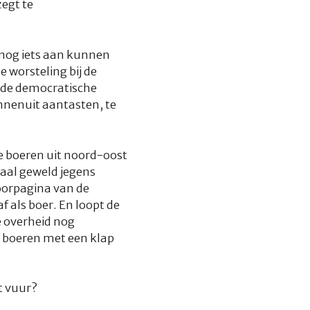
zegt te
 nog iets aan kunnen
 worsteling bij de
 de democratische
nnenuit aantasten, te
ze boeren uit noord-oost
aal geweld jegens
oorpagina van de
 als boer. En loopt de
e overheid nog
e boeren met een klap
et vuur?