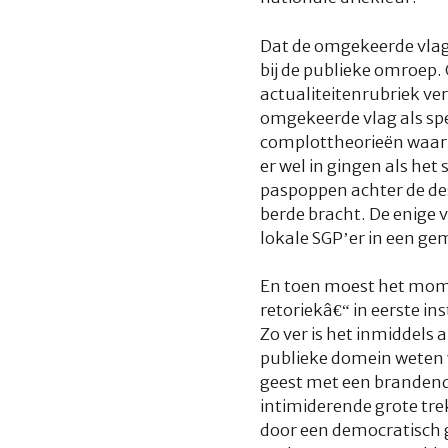
Dat de omgekeerde vla
bij de publieke omroep. 
actualiteitenrubriek v
omgekeerde vlag als spel
complottheorieën waar v
er wel in gingen als he
paspoppen achter de desk
berde bracht. De enige
lokale SGP’er in een g
En toen moest het mome
retoriekâ€“ in eerste i
Zo ver is het inmiddels 
publieke domein weten w
geest met een brandende
intimiderende grote tre
door een democratisch g