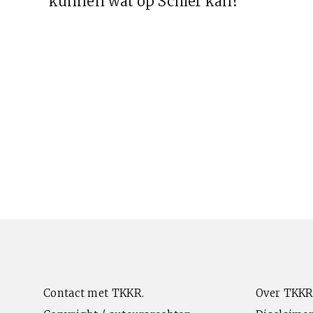
kunnen wat op Schier kan?
Contact met TKKR.
Over TKKR