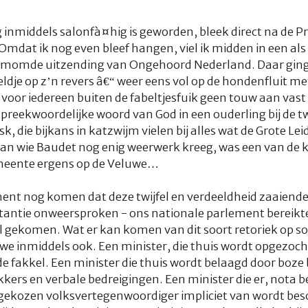
g inmiddels
salonfà¤hig
is geworden, bleek direct na de 
Omdat ik nog even bleef hangen, viel ik midden in een als
ermomde uitzending van Ongehoord Nederland. Daar ging
dje op z’n revers â€“ weer eens vol op de hondenfluit met
oor iedereen buiten de fabeltjesfuik geen touw aan vast 
t spreekwoordelijke woord van God in een ouderling bij de
, die bijkans in katzwijm vielen bij alles wat de Grote L
 van wie Baudet nog enig weerwerk kreeg, was een van de
emeente ergens op de Veluwe…
nt nog komen dat deze twijfel en verdeeldheid zaaiende
nstantie onweersproken - ons nationale parlement bereikt
al gekomen. Wat er kan komen van dit soort retoriek op so
e inmiddels ook. Een minister, die thuis wordt opgezoc
 fakkel. Een minister die thuis wordt belaagd door boze
kkers en verbale bedreigingen. Een minister die er, nota 
ekozen volksvertegenwoordiger impliciet van wordt besch