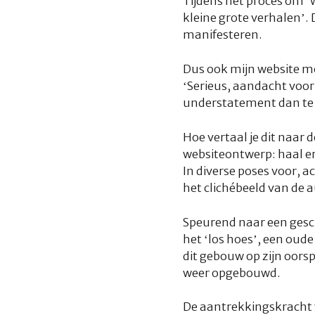
Tijdens het proces om ‘w
kleine grote verhalen
’.
manifesteren.
Dus ook mijn website moe
‘
Serieus, aandacht voor 
understatement dan te 
Hoe vertaal je dit naar 
websiteontwerp: haal er
In diverse poses voor, 
het clichébeeld van de
Speurend naar een gesch
het ‘los hoes’, een oud
dit gebouw op zijn oorsp
weer opgebouwd.
De aantrekkingskracht va