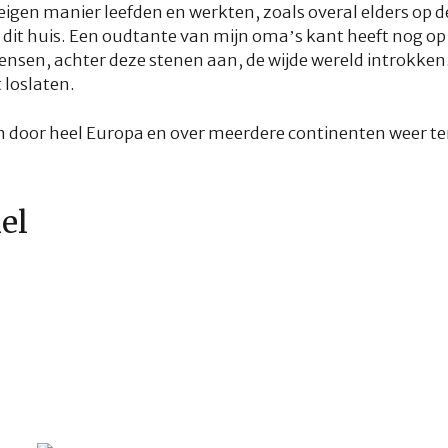
gen manier leefden en werkten, zoals overal elders op de
dit huis. Een oudtante van mijn oma’s kant heeft nog op h
nsen, achter deze stenen aan, de wijde wereld introkken
 loslaten.
door heel Europa en over meerdere continenten weer teru
kel