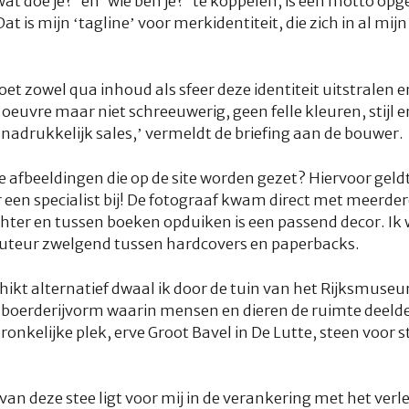
at doe je?’ en ‘wie ben je?’ te koppelen, is een motto opge
 Dat is mijn ‘tagline’ voor merkidentiteit, die zich in al mi
t zowel qua inhoud als sfeer deze identiteit uitstralen e
oeuvre maar niet schreeuwerig, geen felle kleuren, stijl 
nadrukkelijk sales
,’ vermeldt de briefing aan de bouwer.
de afbeeldingen die op de site worden gezet? Hiervoor geldt
 een specialist bij! De fotograaf kwam direct met meerder
achter en tussen boeken opduiken is een passend decor. Ik
 auteur zwelgend tussen hardcovers en paperbacks.
ikt alternatief dwaal ik door de tuin van het Rijksmuse
e boerderijvorm waarin mensen en dieren de ruimte deeld
ronkelijke plek, erve Groot Bavel in De Lutte, steen voor 
n deze stee ligt voor mij in de verankering met het verle