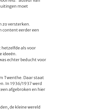
borreld: ‘
auteur van
jn uitingen moet
n zo versterken.
en content eerder een
 hetzelfde als voor
e ideeën.
 was echter beducht voor
um Twenthe. Daar staat
en. In 1936/1937 werd
steen afgebroken en hier
den, de kleine wereld