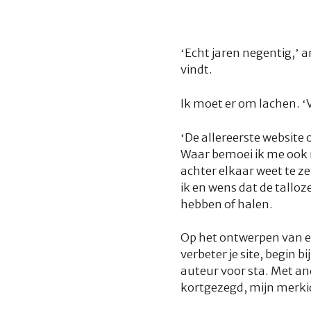
‘Echt jaren negentig,’ 
vindt.
Ik moet er om lachen. ‘
‘De allereerste website
Waar bemoei ik me ook 
achter elkaar weet te zet
ik en wens dat de tallo
hebben of halen.
Op het ontwerpen van e
verbeter je site, begin b
auteur voor sta. Met a
kortgezegd, mijn merkid