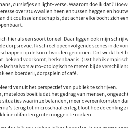
omans, cursiefjes en light-verse. Waarom doe ik dat? Hoewe
 interesse over stuwwallen heen en tussen heggen en houtw
an dit coulisselandschap is, dat achter elke bocht zich ee
 openbaart.
ch hier als een soort toneel. Daar liggen ook mijn schrij
r de dorpsrevue. Ik schreef opeenvolgende scenes in de v
schappen op de korrel worden genomen. Dat werkt het bes
at, bekend voorkomt, herkenbaar is. (Dat heb ik empirisc
de lachsalvo’s auto-otologisch te meten bij de verschillen
ak een boerderij, dorpsplein of café.
leerd vanuit het perspectief van publiek te schrijven.
 mateloos boeit is dat het gedrag van mensen, ongeacht
 situaties waarin ze belanden, meer overeenkomsten dan
ema’s terug tot microschaal en leg bloot hoe de eenling z
kleine olifanten grote muggen te maken.