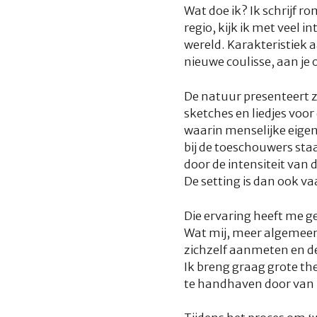
Wat doe ik? Ik schrijf r
regio, kijk ik met veel
wereld. Karakteristiek a
nieuwe coulisse, aan je
De natuur presenteert zi
sketches en liedjes voo
waarin menselijke eigen
bij de toeschouwers sta
door de intensiteit van 
De setting is dan ook va
Die ervaring heeft me ge
Wat mij, meer algemeen,
zichzelf aanmeten en de
Ik breng graag grote th
te handhaven door van 