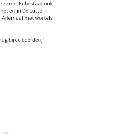
 aarde. Er bestaat ook
et erf in De Lutte
. Allemaal met wortels
g bij de boerderij!