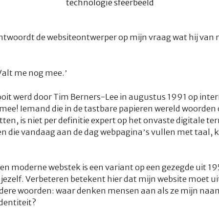
antwoordt de websiteontwerper op mijn vraag wat hij van 
Valt me nog mee.’
 ooit werd door Tim Berners-Lee in augustus 1991 op inter
mee! Iemand die in de tastbare papieren wereld woorden 
ten, is niet per definitie expert op het onvaste digitale ter
zen die vandaag aan de dag webpagina’s vullen met taal, k
en moderne webstek is een variant op een gezegde uit 19
ij jezelf. Verbeteren betekent hier dat mijn website moet ui
ndere woorden: waar denken mensen aan als ze mijn naam
entiteit?