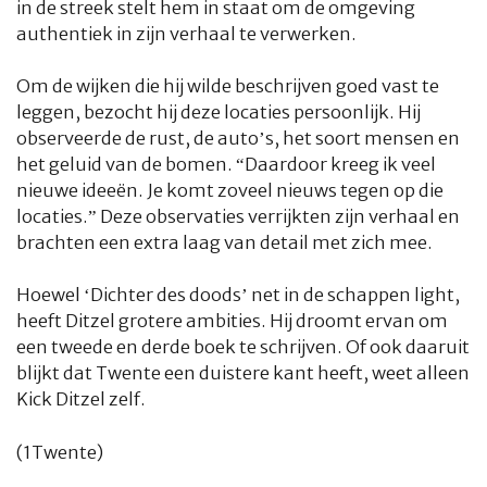
in de streek stelt hem in staat om de omgeving
authentiek in zijn verhaal te verwerken.
Om de wijken die hij wilde beschrijven goed vast te
leggen, bezocht hij deze locaties persoonlijk. Hij
observeerde de rust, de auto’s, het soort mensen en
het geluid van de bomen. “Daardoor kreeg ik veel
nieuwe ideeën. Je komt zoveel nieuws tegen op die
locaties.” Deze observaties verrijkten zijn verhaal en
brachten een extra laag van detail met zich mee.
Hoewel ‘Dichter des doods’ net in de schappen light,
heeft Ditzel grotere ambities. Hij droomt ervan om
HOME
COLUMNS
WHAT'S NEW(S)
ECONOMIE
SPORT
een tweede en derde boek te schrijven. Of ook daaruit
blijkt dat Twente een duistere kant heeft, weet alleen
CULTUUR
RADIO
ABONNEMENT
DONEREN
MAGAZINE
Kick Ditzel zelf.
AUTEURS
ADVERTEREN
ZOEKEN
(1Twente)