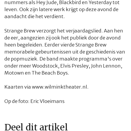
nummers als
Hey Jude
,
Blackbird
en
Yesterday
tot
leven. Ook zijn latere werk krijgt op deze avond de
aandacht die het verdient.
Strange Brew verzorgt het verjaardagslied. Aan hen
de eer, aangezien zij ook het publiek door de avond
heen begeleiden. Eerder vierde Strange Brew
memorabele gebeurtenissen uit de geschiedenis van
de popmuziek. De band maakte programma's over
onder meer Woodstock, Elvis Presley, John Lennon,
Motown en The Beach Boys.
HOME
COLUMNS
WHAT'S NEW(S)
ECONOMIE
SPORT
Kaarten via
www.wilminktheater.nl
.
CULTUUR
RADIO
ABONNEMENT
DONEREN
MAGAZINE
Op de foto: Eric Vloeimans
AUTEURS
ADVERTEREN
ZOEKEN
Deel dit artikel