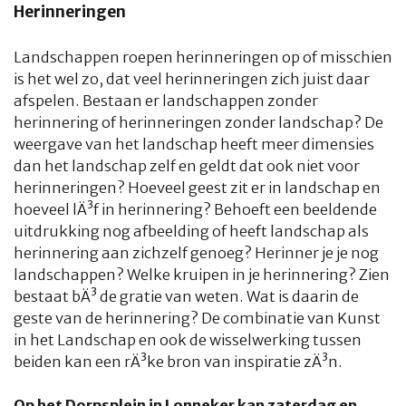
Herinneringen
Landschappen roepen herinneringen op of misschien
is het wel zo, dat veel herinneringen zich juist daar
afspelen. Bestaan er landschappen zonder
herinnering of herinneringen zonder landschap? De
weergave van het landschap heeft meer dimensies
dan het landschap zelf en geldt dat ook niet voor
herinneringen? Hoeveel geest zit er in landschap en
HOME
COLUMNS
WHAT'S NEW(S)
ECONOMIE
SPORT
hoeveel lÄ³f in herinnering? Behoeft een beeldende
uitdrukking nog afbeelding of heeft landschap als
CULTUUR
RADIO
ABONNEMENT
DONEREN
MAGAZINE
herinnering aan zichzelf genoeg? Herinner je je nog
landschappen? Welke kruipen in je herinnering? Zien
AUTEURS
ADVERTEREN
ZOEKEN
bestaat bÄ³ de gratie van weten. Wat is daarin de
geste van de herinnering? De combinatie van Kunst
in het Landschap en ook de wisselwerking tussen
beiden kan een rÄ³ke bron van inspiratie zÄ³n.
Op het Dorpsplein in Lonneker kan zaterdag en