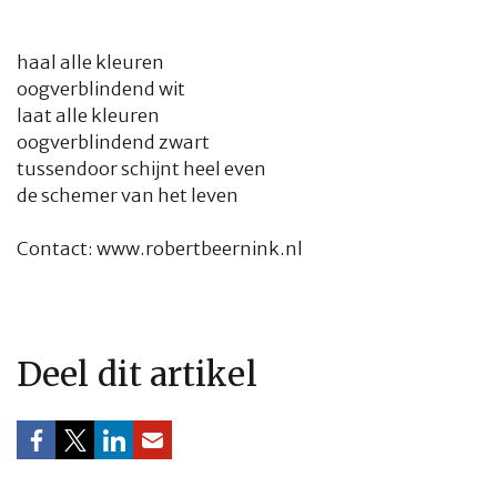
haal alle kleuren
oogverblindend wit
laat alle kleuren
oogverblindend zwart
tussendoor schijnt heel even
de schemer van het leven
Contact:
www.robertbeernink.nl
Deel dit artikel
HOME
COLUMNS
WHAT'S NEW(S)
ECONOMIE
SPORT