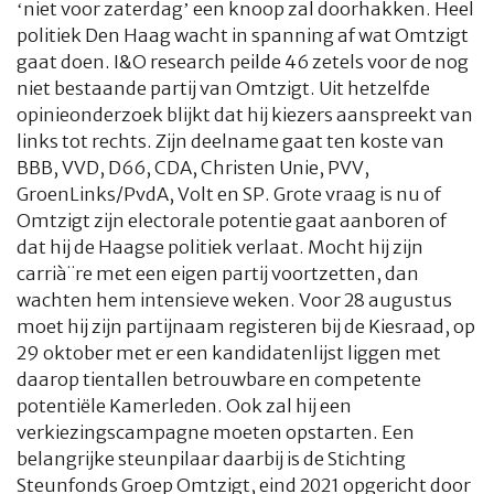
‘niet voor zaterdag’ een knoop zal doorhakken. Heel
politiek Den Haag wacht in spanning af wat Omtzigt
gaat doen. I&O research peilde 46 zetels voor de nog
niet bestaande partij van Omtzigt. Uit hetzelfde
opinieonderzoek blijkt dat hij kiezers aanspreekt van
links tot rechts. Zijn deelname gaat ten koste van
BBB, VVD, D66, CDA, Christen Unie, PVV,
GroenLinks/PvdA, Volt en SP. Grote vraag is nu of
Omtzigt zijn electorale potentie gaat aanboren of
dat hij de Haagse politiek verlaat. Mocht hij zijn
carrià¨re met een eigen partij voortzetten, dan
wachten hem intensieve weken. Voor 28 augustus
moet hij zijn partijnaam registeren bij de Kiesraad, op
29 oktober met er een kandidatenlijst liggen met
daarop tientallen betrouwbare en competente
potentiële Kamerleden. Ook zal hij een
verkiezingscampagne moeten opstarten. Een
belangrijke steunpilaar daarbij is de Stichting
Steunfonds Groep Omtzigt, eind 2021 opgericht door