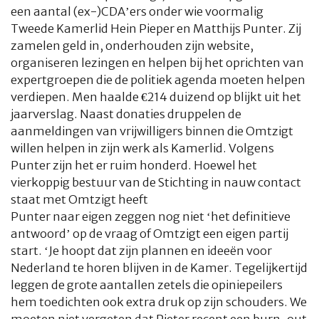
een aantal (ex-)CDA’ers onder wie voormalig
Tweede Kamerlid Hein Pieper en Matthijs Punter. Zij
zamelen geld in, onderhouden zijn website,
organiseren lezingen en helpen bij het oprichten van
expertgroepen die de politiek agenda moeten helpen
HOME
COLUMNS
WHAT'S NEW(S)
ECONOMIE
SPORT
verdiepen. Men haalde €214 duizend op blijkt uit het
jaarverslag. Naast donaties druppelen de
CULTUUR
RADIO
ABONNEMENT
DONEREN
MAGAZINE
aanmeldingen van vrijwilligers binnen die Omtzigt
willen helpen in zijn werk als Kamerlid. Volgens
AUTEURS
ADVERTEREN
ZOEKEN
Punter zijn het er ruim honderd. Hoewel het
vierkoppig bestuur van de Stichting in nauw contact
staat met Omtzigt heeft
Punter naar eigen zeggen nog niet ‘het definitieve
antwoord’ op de vraag of Omtzigt een eigen partij
start. ‘Je hoopt dat zijn plannen en ideeën voor
Nederland te horen blijven in de Kamer. Tegelijkertijd
leggen de grote aantallen zetels die opiniepeilers
hem toedichten ook extra druk op zijn schouders. We