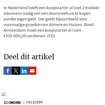
In Nederland heeft een koopstarter al snel 2 modale
inkomens nodig om een doorsneehuis te kopen
zonder eigen geld. Dat geldt bijvoorbeeld voor
voormalige groeikernen Almere en Huizen. Rond
Amsterdam moet een koopstarter al ruim
€100.000,00 verdienen. (FD)
HOME
COLUMNS
WHAT'S NEW(S)
ECONOMIE
SPORT
CULTUUR
RADIO
ABONNEMENT
DONEREN
MAGAZINE
Deel dit artikel
AUTEURS
ADVERTEREN
ZOEKEN
GELEZEN!
ECONOMIE