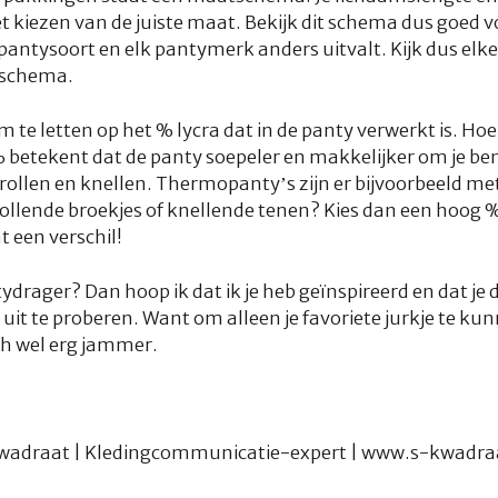
het kiezen van de juiste maat. Bekijk dit schema dus goed v
pantysoort en elk pantymerk anders uitvalt. Kijk dus elke
tschema.
 te letten op het % lycra dat in de panty verwerkt is. Ho
% betekent dat de panty soepeler en makkelijker om je be
rollen en knellen. Thermopanty’s zijn er bijvoorbeeld m
frollende broekjes of knellende tenen? Kies dan een hoog 
 een verschil!
tydrager? Dan hoop ik dat ik je heb geïnspireerd en dat je
uit te proberen. Want om alleen je favoriete jurkje te k
ch wel erg jammer.
Kwadraat | Kledingcommunicatie-expert | www.s-kwadr