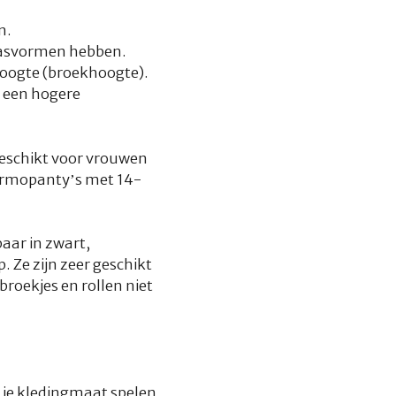
n.
 pasvormen hebben.
hoogte (broekhoogte).
 een hogere
Geschikt voor vrouwen
hermopanty’s met 14-
aar in zwart,
 Ze zijn zeer geschikt
roekjes en rollen niet
je kledingmaat spelen