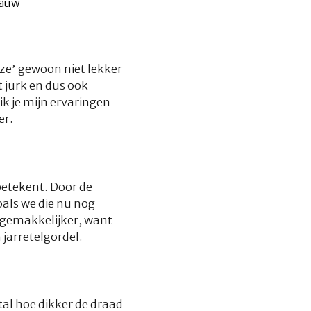
‘ze’ gewoon niet lekker
t jurk en dus ook
ik je mijn ervaringen
er.
betekent. Door de
als we die nu nog
 gemakkelijker, want
jarretelgordel.
al hoe dikker de draad