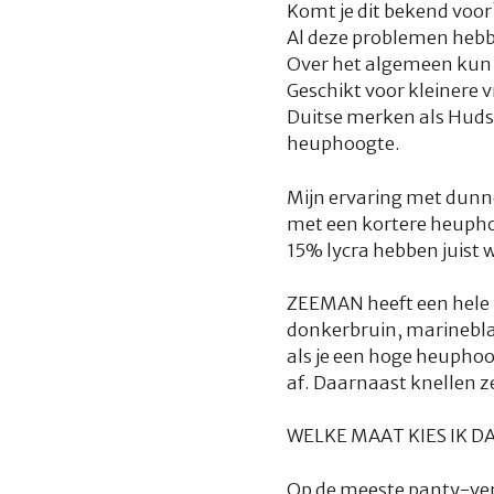
Komt je dit bekend voor
Al deze problemen hebb
Over het algemeen kun 
Geschikt voor kleinere
Duitse merken als Huds
heuphoogte.
Mijn ervaring met dunn
met een kortere heupho
15% lycra hebben juist w
ZEEMAN heeft een hele b
donkerbruin, marineblau
als je een hoge heuphoo
af. Daarnaast knellen ze 
WELKE MAAT KIES IK D
Op de meeste panty-ver