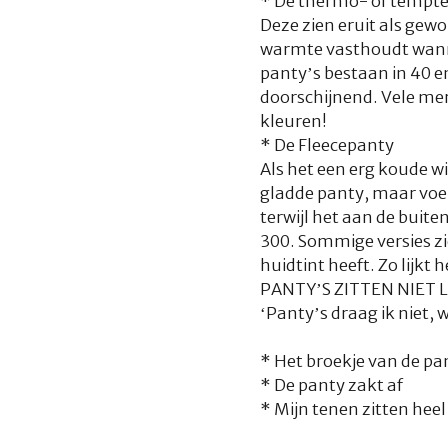
*
De thermo- of tempt
Deze zien eruit als gew
warmte vasthoudt wanne
panty’s bestaan in 40 en
doorschijnend. Vele mer
kleuren!
*
De Fleecepanty
Als het een erg koude wi
gladde panty, maar voel
terwijl het aan de buite
300. Sommige versies zi
huidtint heeft. Zo lijkt 
PANTY’S ZITTEN NIET 
‘Panty’s draag ik niet, w
* Het broekje van de pan
* De panty zakt af
* Mijn tenen zitten heel