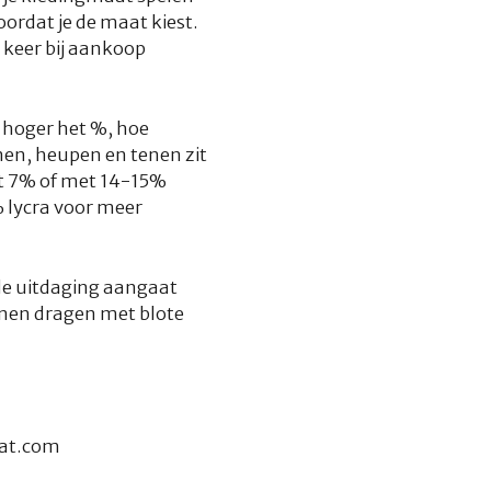
oordat je de maat kiest.
 keer bij aankoop
e hoger het %, hoe
nen, heupen en tenen zit
et 7% of met 14-15%
% lycra voor meer
 de uitdaging aangaat
unnen dragen met blote
aat.com