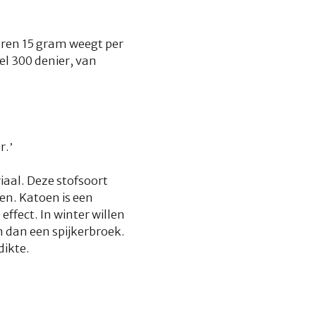
aren 15 gram weegt per
el 300 denier, van
r.’
aal. Deze stofsoort
en. Katoen is een
ffect. In winter willen
 dan een spijkerbroek.
dikte.