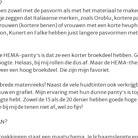
?
en zowel met de pasvorm als met het materiaal te make
je zeggen dat Italiaanse merken, zoals Oroblu, kortere
 vrouwen (kortere benen) of vrouwen met een korte heup
on, Kunert en Falke hebben juist langere pasvormen met
e HEMA-panty’s is dat ze een korter broekdeel hebben. 
ogte. Helaas, bij mij rollen die dus af. Maar de HEMA-t
eer een hoog broekdeel. Die zijn mijn favoriet.
rede matenreeks! Naast de vele huidtinten ook verkrijgb
w en grafiet. Mijn ervaring met hun dunne panty’s is top.
gte hebt. Zowel de 15 als de 20 denier hebben goede hoge b
bij mij de tenen niet af, wel zo fijn!
AN?
pakkingen staat een maatschema. Je lichaamslengte en 