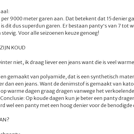
aal:
t per 9000 meter garen aan. Dat betekent dat 15 denier g
 is dit dus superdun garen. Er bestaan panty’s van 7 tot w
n stevig. Voor alle seizoenen keuze genoeg!
 ZIJN KOUD
inter niet, ik draag liever een jeans want die is veel warme
en gemaakt van polyamide, dat is een synthetisch materi
r dan een jeans. Want de denimstof is gemaakt van kato
ist op warme dagen graag dragen vanwege het verkoelende e
.
Conclusie:
Op koude dagen kun je beter een panty dragen
ard wel een panty met een hoog denier voor de benodigde 
DAN?