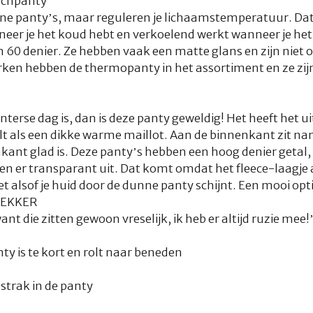
echpanty
one panty’s, maar reguleren je lichaamstemperatuur. Dat
er je het koud hebt en verkoelend werkt wanneer je he
 60 denier. Ze hebben vaak een matte glans en zijn niet o
ken hebben de thermopanty in het assortiment en ze zijn 
nterse dag is, dan is deze panty geweldig! Het heeft het u
t als een dikke warme maillot. Aan de binnenkant zit nam
nkant glad is. Deze panty’s hebben een hoog denier getal,
en er transparant uit. Dat komt omdat het fleece-laagje
het alsof je huid door de dunne panty schijnt. Een mooi opti
LEKKER
ant die zitten gewoon vreselijk, ik heb er altijd ruzie mee!
ty is te kort en rolt naar beneden
 strak in de panty