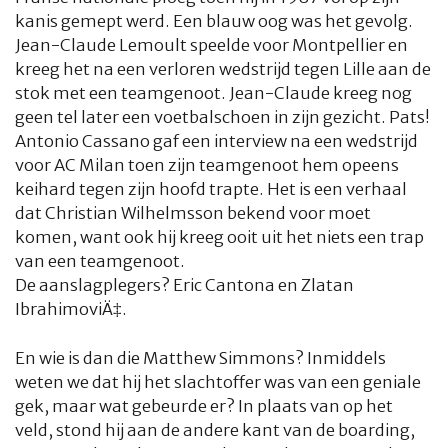
kanis gemept werd. Een blauw oog was het gevolg.
Jean-Claude Lemoult speelde voor Montpellier en
kreeg het na een verloren wedstrijd tegen Lille aan de
stok met een teamgenoot. Jean-Claude kreeg nog
geen tel later een voetbalschoen in zijn gezicht. Pats!
Antonio Cassano gaf een interview na een wedstrijd
voor AC Milan toen zijn teamgenoot hem opeens
HOME
COLUMNS
WHAT'S NEW(S)
ECONOMIE
SPORT
keihard tegen zijn hoofd trapte. Het is een verhaal
dat Christian Wilhelmsson bekend voor moet
CULTUUR
RADIO
ABONNEMENT
DONEREN
MAGAZINE
komen, want ook hij kreeg ooit uit het niets een trap
van een teamgenoot.
AUTEURS
ADVERTEREN
ZOEKEN
De aanslagplegers? Eric Cantona en Zlatan
IbrahimoviÄ‡.
En wie is dan die Matthew Simmons? Inmiddels
weten we dat hij het slachtoffer was van een geniale
gek, maar wat gebeurde er? In plaats van op het
veld, stond hij aan de andere kant van de boarding,