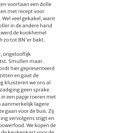
gen voortaan een dolle
en met recept voor
. Wel veel gekakel, want
oller in de andere hand
d werd de kookhemel
h zo tot BN’er bakt.
 ongelooflijk
etst. Smullen maar.
ordt hier gepresenteerd
zitten en gaat de
 kluisteren we ons al
rzadiging geen sprake.
 in een papje roeren met
 aanmerkelijk lagere
e gaan voor de buis. Zij
ng vervolgens stijgt en
k powerfood. We kopen de
p de keukenkast voor de