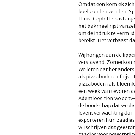
Omdat een komiek zich b
boel zouden worden. Sp
thuis. Geplofte kastanje
het bakmeel rijst vanze
om de indruk te vermij
bereikt. Het verbaast da
Wij hangen aan de lippe
verslavend. Zomerkonink
We leren dat het anders
als pizzabodem of rijst.
pizzabodem als bloemkoo
een week van tevoren aa
Ademloos zien we de t
de boodschap dat we d
levensverwachting dan wi
exporteren hun zaadjes 
wij schrijven dat geest
zaadjes voor powerprijz