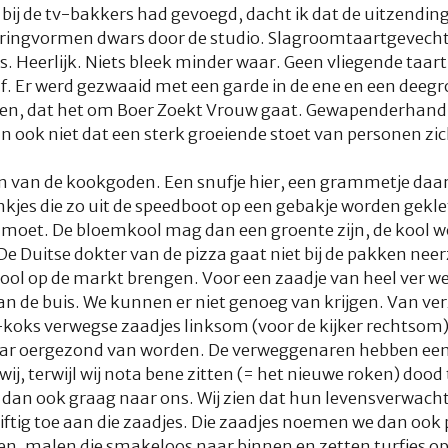
ij de tv-bakkers had gevoegd, dacht ik dat de uitzendin
ringvormen dwars door de studio. Slagroomtaartgevecht
s. Heerlijk. Niets bleek minder waar. Geen vliegende taart
lf. Er werd gezwaaid met een garde in de ene en een deegr
den, dat het om Boer Zoekt Vrouw gaat. Gewapenderhan
n ook niet dat een sterk groeiende stoet van personen zic
n van de kookgoden. Een snufje hier, een grammetje daar,
jes die zo uit de speedboot op een gebakje worden gekl
 moet. De bloemkool mag dan een groente zijn, de kool w
 De Duitse dokter van de pizza gaat niet bij de pakken neer
l op de markt brengen. Voor een zaadje van heel ver weg
n de buis. We kunnen er niet genoeg van krijgen. Van ve
v-koks
verwegse
zaadjes linksom (voor de kijker rechtsom)
aar oergezond van worden. De
verweggenaren
hebben een
j, terwijl wij nota bene zitten (= het nieuwe roken) dood t
dan ook graag naar ons. Wij zien dat hun levensverwachti
driftig toe aan die zaadjes. Die zaadjes noemen we dan oo
en, malen die smakeloos naar binnen en zetten turfjes o