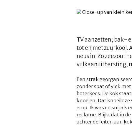
TV aanzetten; bak- 
tot en met zuurkool. 
neus in. Zo zeezout h
vulkaanuitbarsting, m
Een strak georganiseerd
zonder spat of vlek met 
boterkees. De kok staat 
knoeien. Dat knoeiloze 
erop. Ik was en snij als
reclame. Blijkt dat in d
achter de feiten aan koke