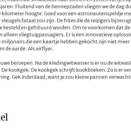
aren. Fluitend van de hennepzaden vliegen we de dag do
0 kilometer hoogte. Goed voor een astronautenspeldje me
 vleugels fataal zou zijn. De frites die de reizigers bij t
e besteld en gefrituurd worden. Om te voorkomen dat de g
 alleen vliegtuigpassagiers. Er is een innovatieve oplossin
 miljonairs die een kaartje hebben gekocht zijn niet meer 
m de aarde. Als airflyer.
ieuwe beroepen. Na de kledingwitwasser is er nu de witwas
 De kookgek. De kookgek schrijft kookboeken. Zo is er e
ning. Gek inderdaad, want je zou kleine pannen verwacht
kel