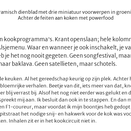
en kookprogramma’s. Krant openslaan; hele kolom
Alsjemenu. Waar en wanneer je ook inschakelt, je val
eb je het nog nooit gegeten. Geen songfestival, maa
aar baklava. Geen satellieten, maar schotels.
e keuken. Al het gereedschap keurig op zijn plek. Achter 
bloemrijke verhalen. Beetje van dit, iets meer van dat, kn
er blij verrast bij. Alsof het nog niet eerder was gelukt e
spreekt mij aan. Ik besluit dan ook in te stappen. En dan
 een F1-coureur, maar voordat ik mijn boontjes heb gedopt, 
e pitstraat het nodige snij- en hakwerk voor de kok was vo
n. Inhalen zit er in het kookcircuit niet in.