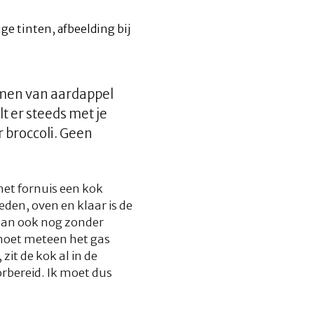
men van aardappel
t er steeds met je
r broccoli. Geen
het fornuis een kok
eden, oven en klaar is de
n dan ook nog zonder
 moet meteen het gas
zit de kok al in de
orbereid. Ik moet dus