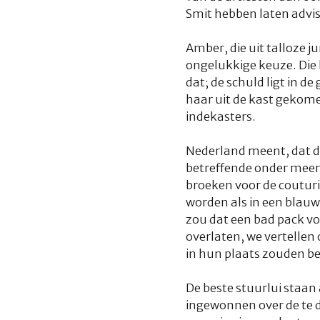
Smit hebben laten advi
Amber, die uit talloze
ongelukkige keuze. Die 
dat; de schuld ligt in 
haar uit de kast gekome
indekasters.
Nederland meent, dat d
betreffende onder meer 
broeken voor de couturie
worden als in een blau
zou dat een
bad pack
vo
overlaten, we vertellen 
in hun plaats zouden be
De beste stuurlui staan 
ingewonnen over de te d