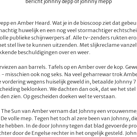
epp en Amber Heard. Wat je in de bioscoop ziet dat gebeu
machtig huwelijk en een nog veel stormachtiger echtsche
 volle publieke schijnwerpers af. Alle tv-zenders rukten er
 stel live te kunnen uitzenden. Met slijkreclame vanzel
kkende beschuldigingen over en weer.
rviezen aan barrels. Tafels op en Amber over de kop. Gewel
- misschien ook nog seks. Na veel geharrewar trok Amber
 vordering wegens huiselijk geweld in, betaalde Johnny 7
cheiding beklonken. We dachten dan ook, dat we het stel
den zien. Op gescheiden doeken wel te verstaan.
d The Sun van Amber vernam dat Johnny een vrouwenmepp
 De volle mep. Tegen het toch al zere been van Johnny, d
te hebben. In de door Johnny tegen dat blad gevoerde pr
echter door de Engelse rechter in het ongelijk gesteld. John