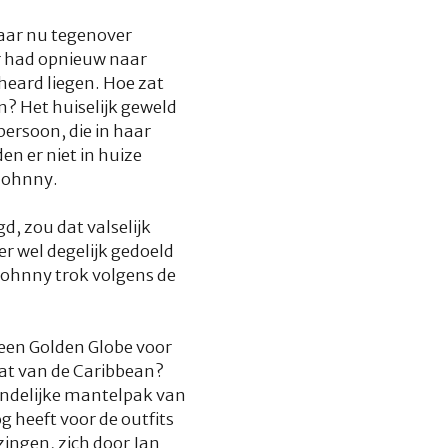
maar nu tegenover
r had opnieuw naar
heard
liegen. Hoe zat
? Het huiselijk geweld
ersoon, die in haar
n er niet in huize
 Johnny.
d, zou dat valselijk
r wel degelijk gedoeld
Johnny trok volgens de
 een Golden Globe voor
aat van de Caribbean?
iendelijke mantelpak van
 heeft voor de outfits
zingen, zich door Jan