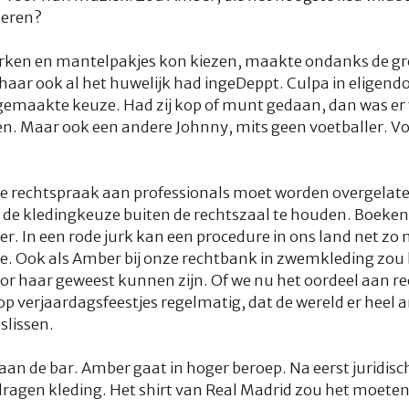
seren?
 jurken en mantelpakjes kon kiezen, maakte ondanks de g
haar ook al het huwelijk had ingeDeppt. Culpa in elige
de gemaakte keuze. Had zij kop of munt gedaan, dan was er
n. Maar ook een andere Johnny, mits geen voetballer. Vo
e rechtspraak aan professionals moet worden overgela
de kledingkeuze buiten de rechtszaal te houden. Boeken 
r. In een rode jurk kan een procedure in ons land net zo 
we. Ook als Amber bij onze rechtbank in zwemkleding zou
or haar geweest kunnen zijn. Of we nu het oordeel aan re
op verjaardagsfeestjes regelmatig, dat de wereld er heel an
slissen.
aan de bar. Amber gaat in hoger beroep. Na eerst juridisc
ragen kleding. Het shirt van Real Madrid zou het moeten