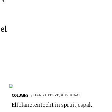
en.
kel
HANS HEERZE, ADVOCAAT
COLUMNS
Elfplanetentocht in spruitjespak