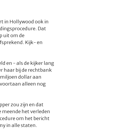
rt in Hollywood ook in
idingsprocedure. Dat
op uit om de
fsprekend. Kijk- en
d en - als de kijker lang
 haar bij de rechtbank
 miljoen dollar aan
 voortaan alleen nog
er zou zijn en dat
ie meende het verleden
ocedure om het bericht
ny in alle staten.