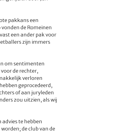
rote pakkans een
ndo vonden de Romeinen
 vast een ander pak voor
etballers zijn immers
ten om sentimenten
voor de rechter,
makkelijk verloren
 hebben geprocedeerd,
chters of aan juryleden
ders zou uitzien, als wij
h advies te hebben
 worden; de club van de