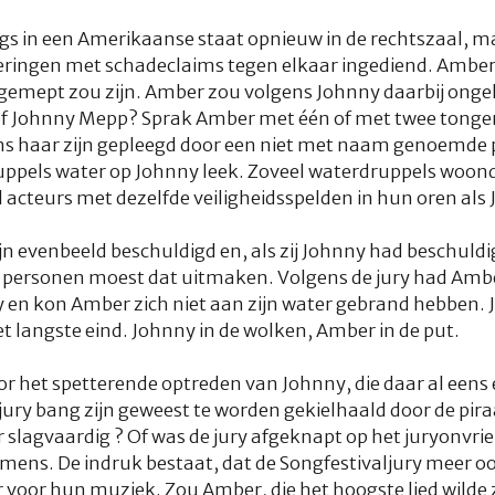
gs in een Amerikaanse staat opnieuw in de rechtszaal, 
eringen met schadeclaims tegen elkaar ingediend. Ambe
j gemept zou zijn. Amber zou volgens Johnny daarbij
onge
f Johnny Mepp? Sprak Amber met één of met twee tongen
s haar zijn gepleegd door een niet met naam genoemde p
ruppels water op Johnny leek. Zoveel waterdruppels woonde
l acteurs met dezelfde veiligheidsspelden in hun oren als
n evenbeeld beschuldigd en, als zij Johnny had beschuldig
n personen moest dat uitmaken. Volgens de jury had Ambe
 en kon Amber zich niet aan zijn water gebrand hebben. 
 langste eind. Johnny in de wolken, Amber in de put.
or het spetterende optreden van Johnny, die daar al eens
ry bang zijn geweest te worden gekielhaald door de pir
r slagvaardig ? Of was de jury afgeknapt op het juryonvr
ens. De indruk bestaat, dat de Songfestivaljury meer oog
r voor hun muziek. Zou Amber, die het hoogste lied wilde 