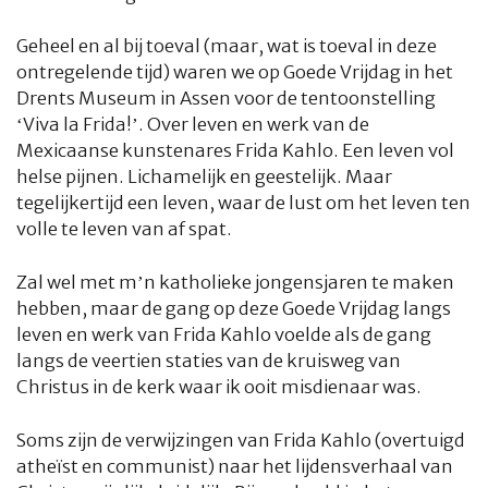
HOME
COLUMNS
WHAT'S NEW(S)
ECONOMIE
SPORT
Geheel en al bij toeval (maar, wat is toeval in deze
ontregelende tijd) waren we op Goede Vrijdag in het
CULTUUR
RADIO
ABONNEMENT
DONEREN
MAGAZINE
Drents Museum in Assen voor de tentoonstelling
‘Viva la Frida!’. Over leven en werk van de
Mexicaanse kunstenares Frida Kahlo. Een leven vol
AUTEURS
ADVERTEREN
ZOEKEN
helse pijnen. Lichamelijk en geestelijk. Maar
tegelijkertijd een leven, waar de lust om het leven ten
volle te leven van af spat.
Zal wel met m’n katholieke jongensjaren te maken
hebben, maar de gang op deze Goede Vrijdag langs
leven en werk van Frida Kahlo voelde als de gang
langs de veertien staties van de kruisweg van
Christus in de kerk waar ik ooit misdienaar was.
Soms zijn de verwijzingen van Frida Kahlo (overtuigd
atheïst en communist) naar het lijdensverhaal van