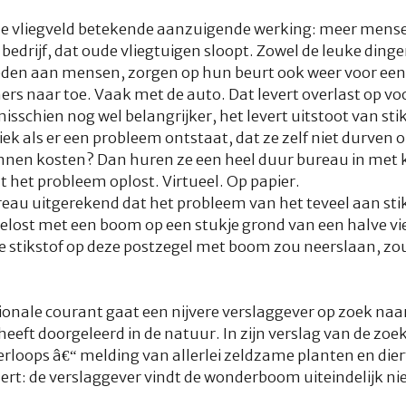
de vliegveld betekende aanzuigende werking: meer mensen
bedrijf, dat oude vliegtuigen sloopt. Zowel de leuke ding
bieden aan mensen, zorgen op hun beurt ook weer voor ee
 naar toe. Vaak met de auto. Dat levert overlast op voo
schien nog wel belangrijker, het levert uitstoot van stik
ek als er een probleem ontstaat, dat ze zelf niet durven 
unnen kosten? Dan huren ze een heel duur bureau in met
 het probleem oplost. Virtueel. Op papier.
ureau uitgerekend dat het probleem van het teveel aan sti
elost met een boom op een stukje grond van een halve vi
 de stikstof op deze postzegel met boom zou neerslaan, zou
egionale courant gaat een nijvere verslaggever op zoek n
eft doorgeleerd in de natuur. In zijn verslag van de zo
erloops â€“ melding van allerlei zeldzame planten en diert
ert: de verslaggever vindt de wonderboom uiteindelijk nie