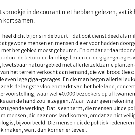
sprookje in de courant niet hebben gelezen, vat ik h
n kort samen.
heel dicht bij ons in de buurt - dat ooit dienst deed als mi
t gewone mensen en mensen die er voor hadden doorgel
 met het gebied moest gebeuren. En omdat er daardoor we
rondom de betonnen landingsbanen en de giga-garages vo
 kwetsbaar natuurgebied met allerlei zeldzame planten e
van het terrein verkocht aan iemand, die wel brood (lees: 
e even lege giga-garages. En die man begon allerlei leuk
zoals de langste vlooienmarkt van het hele land, concer
tervoorstelling, waar wel 40.000 bezoekers op af kwamen
iks aan de hand zou je zeggen. Maar, waar geen rekenin
igende werking. Dat is een term, die mensen uit de pol
om mensen, die naar ons land komen, omdat ze niet veili
log is, bijvoorbeeld. Die mensen uit de politiek redenere
jk maken, want dan komen er teveel.