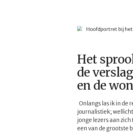
Het sproo
de versla
en de wo
Onlangs las ik in de r
journalistiek; wellich
jonge lezers aan zich
een van de grootste b