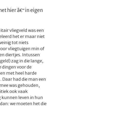
et hier â€“ in eigen
litair vliegveld was een
eerd het er maar niet
inig tot niets
or vliegtuigen min of
n diertjes. Intussen
geld) zag in die lange,
e dingen voor de
ten met heel harde
. Daar had die man een
g mee was gehouden,
itiek ook vaak
g kunnen leven in hun
n dan: we moeten het die