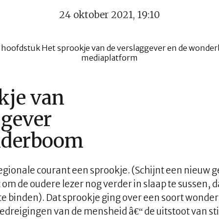
24 oktober 2021, 19:10
kje van
ggever
nderboom
egionale courant een sprookje. (Schijnt een nieuw ge
t om de oudere lezer nog verder in slaap te sussen, 
 te binden). Dat sprookje ging over een soort wonde
edreigingen van de mensheid â€“ de uitstoot van s