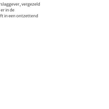
erslaggever, vergezeld
er in de
ft in een ontzettend