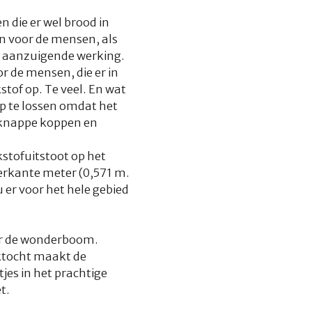
 die er wel brood in
en voor de mensen, als
n aanzuigende werking.
r de mensen, die er in
stof op. Te veel. En wat
op te lossen omdat het
 knappe koppen en
kstofuitstoot op het
erkante meter (0,571 m.
 er voor het hele gebied
aar de wonderboom.
ektocht maakt de
jes in het prachtige
t.