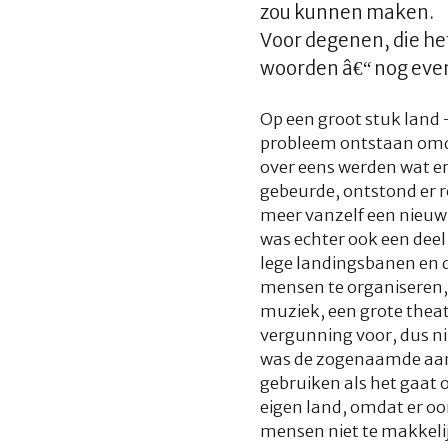
zou kunnen maken.
Voor degenen, die het 
woorden â€“ nog eve
Op een groot stuk land - 
probleem ontstaan omda
over eens werden wat er
gebeurde, ontstond er 
meer vanzelf een nieuw,
was echter ook een deel 
lege landingsbanen en d
mensen te organiseren, 
muziek, een grote thea
vergunning voor, dus n
was de zogenaamde aanzu
gebruiken als het gaat 
eigen land, omdat er oor
mensen niet te makkeli