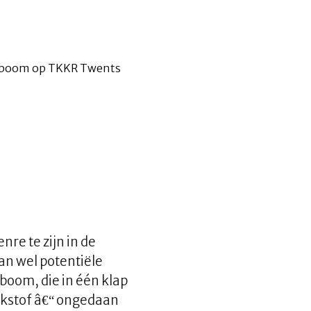
nre te zijn in de
dan wel potentiële
rboom, die in één klap
tikstof â€“ ongedaan