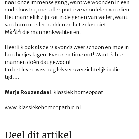
naar onze immense gang, want we woonden in een
oud klooster, met alle sportieve voordelen van dien.
Het mannelijk zijn zat in de genen van vader, want
HOME
COLUMNS
WHAT'S NEW(S)
ECONOMIE
SPORT
van hun moeder hadden ze het zeker niet.
Mà³à³i die mannenkwaliteiten.
CULTUUR
RADIO
ABONNEMENT
DONEREN
MAGAZINE
Heerlijk ook als ze ’s avonds weer schoon en moe in
AUTEURS
ADVERTEREN
ZOEKEN
hun bedjes lagen. Even een time out! Want échte
mannen doén dat gewoon!
En het leven was nog lekker overzichtelijk in die
tijd….
Marja Roozendaal
, klassiek homeopaat
www.klassiekehomeopathie.nl
Deel dit artikel