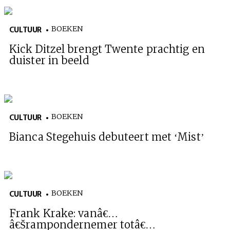
BOEKEN
CULTUUR
Kick Ditzel brengt Twente prachtig en
duister in beeld
BOEKEN
CULTUUR
Bianca Stegehuis debuteert met ‘Mist’
BOEKEN
CULTUUR
Frank Krake: vanâ€…
â€Š
rampondernemer
totâ€…