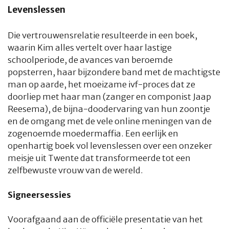
Levenslessen
Die vertrouwensrelatie resulteerde in een boek,
waarin Kim alles vertelt over haar lastige
schoolperiode, de avances van beroemde
popsterren, haar bijzondere band met de machtigste
man op aarde, het moeizame ivf-proces dat ze
doorliep met haar man (zanger en componist Jaap
HOME
COLUMNS
WHAT'S NEW(S)
ECONOMIE
SPORT
Reesema), de bijna-doodervaring van hun zoontje
en de omgang met de vele online meningen van de
zogenoemde moedermaffia. Een eerlijk en
CULTUUR
RADIO
ABONNEMENT
DONEREN
MAGAZINE
openhartig boek vol levenslessen over een onzeker
meisje uit Twente dat transformeerde tot een
AUTEURS
ADVERTEREN
ZOEKEN
zelfbewuste vrouw van de wereld.
Signeersessies
Voorafgaand aan de officiële presentatie van het