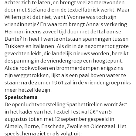
achter zich te laten, en brengt veel zomeravonden
door met Stefano die in de textielfabriek werkt. Maar
Willem pikt dat niet, want Yvonne was toch zijn
vriendinnetje? En waarom brengt Anna’s verkering
Herman ineens zoveel tijd door met de Italiaanse
Dante? In heel Twente ontstaan spanningen tussen
Tukkers en Italianen. Als dit in de nazomer tot grote
gevechten leidt, die landelijk nieuws worden, bereikt
de spanning in de vriendengroep een hoogtepunt.
Als de rookwolken en brommerdampen enigszins
zijn weggetrokken, lijkt als een paal boven water te
HOME
COLUMNS
WHAT'S NEW(S)
ECONOMIE
SPORT
staan: na de zomer 1961 zal in de vriendengroep niks
meer hetzelfde zijn.
CULTUUR
RADIO
ABONNEMENT
DONEREN
MAGAZINE
Speelschema
De openluchtvoorstelling Spathettirellen wordt â€“
in het kader van het Textiel Festival â€“ van 5
AUTEURS
ADVERTEREN
ZOEKEN
augustus tot en met 12 september gespeeld in
Almelo, Borne, Enschede, Zwolle en Oldenzaal. Het
speelschema ziet er als volgt uit: