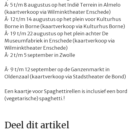
Â·
5 t/m 8 augustus op het Indië Terrein in Almelo
(
kaartverkoop via Wilminktheater Enschede
)
Â·
12 t/m 14 augustus op het plein voor Kulturhus
Borne in Borne (
kaartverkoop via Kulturhus Borne
)
Â·
19 t/m 22 augustus op het plein achter De
Museumfabriek in Enschede (
kaartverkoop via
Wilminktheater Enschede
)
Â·
2 t/m 5 september in Zwolle
Â·
9 t/m 12 september op de Ganzenmarkt in
Oldenzaal (
kaartverkoop via Stadstheater de Bond
)
Een kaartje voor Spaghettirellen is inclusief een bord
(vegetarische) spaghetti.
!
Deel dit artikel