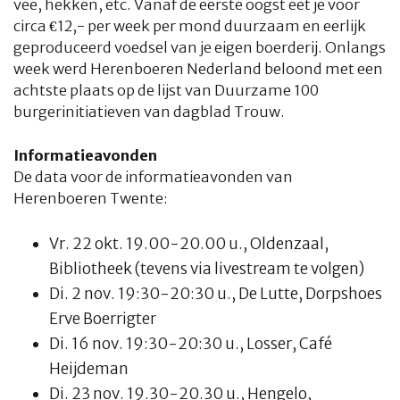
vee, hekken, etc. Vanaf de eerste oogst eet je voor
circa €12,- per week per mond duurzaam en eerlijk
geproduceerd voedsel van je eigen boerderij. Onlangs
week werd Herenboeren Nederland beloond met een
achtste plaats op de lijst van Duurzame 100
burgerinitiatieven van dagblad Trouw.
Informatieavonden
De data voor de informatieavonden van
Herenboeren Twente:
Vr. 22 okt. 19.00-20.00 u., Oldenzaal,
HOME
COLUMNS
WHAT'S NEW(S)
ECONOMIE
SPORT
Bibliotheek (tevens via livestream te volgen)
CULTUUR
RADIO
ABONNEMENT
DONEREN
MAGAZINE
Di. 2 nov. 19:30-20:30 u., De Lutte, Dorpshoes
Erve Boerrigter
AUTEURS
ADVERTEREN
ZOEKEN
Di. 16 nov. 19:30-20:30 u., Losser, Café
Heijdeman
Di. 23 nov. 19.30-20.30 u., Hengelo,