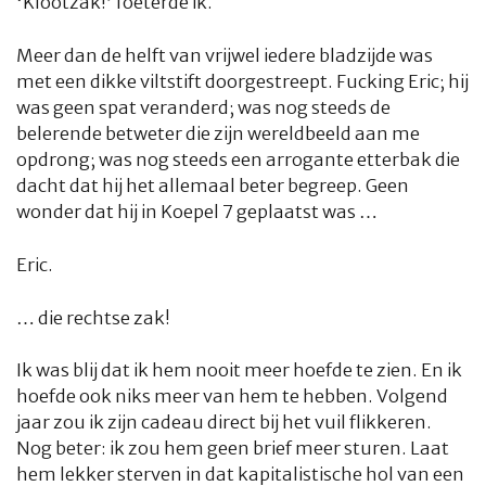
‘Klootzak!’ foeterde ik.
Meer dan de helft van vrijwel iedere bladzijde was
met een dikke viltstift doorgestreept.
Fucking
Eric; hij
was geen spat veranderd; was nog steeds de
belerende betweter die zijn wereldbeeld aan me
opdrong; was nog steeds een arrogante etterbak die
dacht dat hij het allemaal beter begreep. Geen
wonder dat hij in Koepel 7 geplaatst was …
Eric.
… die rechtse zak!
Ik was blij dat ik hem nooit meer hoefde te zien. En ik
hoefde ook niks meer van hem te hebben. Volgend
jaar zou ik zijn cadeau direct bij het vuil flikkeren.
Nog beter: ik zou hem geen brief meer sturen. Laat
hem lekker sterven in dat kapitalistische hol van een