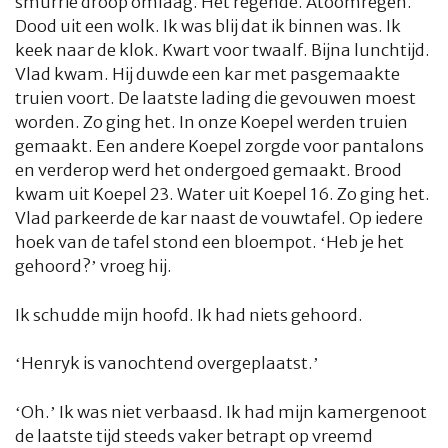
smurrie droop omlaag. Het regende. Atoomregen.
Dood uit een wolk. Ik was blij dat ik binnen was. Ik
CULTUUR
RADIO
ABONNEMENT
DONEREN
MAGAZINE
keek naar de klok. Kwart voor twaalf. Bijna lunchtijd.
Vlad kwam. Hij duwde een kar met pasgemaakte
AUTEURS
ADVERTEREN
ZOEKEN
truien voort. De laatste lading die gevouwen moest
worden. Zo ging het. In onze Koepel werden truien
gemaakt. Een andere Koepel zorgde voor pantalons
en verderop werd het ondergoed gemaakt. Brood
kwam uit Koepel 23. Water uit Koepel 16. Zo ging het.
Vlad parkeerde de kar naast de vouwtafel. Op iedere
hoek van de tafel stond een bloempot. ‘Heb je het
gehoord?’ vroeg hij.
Ik schudde mijn hoofd. Ik had niets gehoord.
‘Henryk is vanochtend overgeplaatst.’
‘Oh.’ Ik was niet verbaasd. Ik had mijn kamergenoot
de laatste tijd steeds vaker betrapt op vreemd