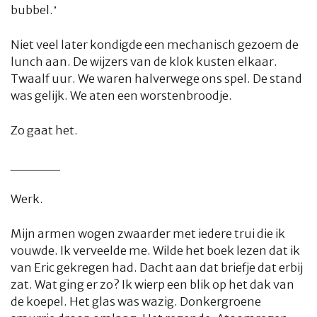
bubbel.’
Niet veel later kondigde een mechanisch gezoem de
lunch aan. De wijzers van de klok kusten elkaar.
Twaalf uur. We waren halverwege ons spel. De stand
was gelijk. We aten een worstenbroodje.
Zo gaat het.
_____
Werk.
Mijn armen wogen zwaarder met iedere trui die ik
vouwde. Ik verveelde me. Wilde het boek lezen dat ik
van Eric gekregen had. Dacht aan dat briefje dat erbij
zat. Wat ging er zo? Ik wierp een blik op het dak van
de koepel. Het glas was wazig. Donkergroene
HOME
COLUMNS
WHAT'S NEW(S)
ECONOMIE
SPORT