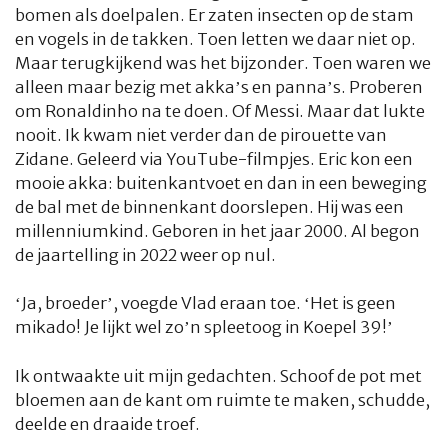
bomen als doelpalen. Er zaten insecten op de stam
en vogels in de takken. Toen letten we daar niet op.
Maar terugkijkend was het bijzonder. Toen waren we
alleen maar bezig met akka’s en panna’s. Proberen
om Ronaldinho na te doen. Of Messi. Maar dat lukte
nooit. Ik kwam niet verder dan de pirouette van
Zidane. Geleerd via YouTube-filmpjes. Eric kon een
mooie akka: buitenkantvoet en dan in een beweging
de bal met de binnenkant doorslepen. Hij was een
millenniumkind. Geboren in het jaar 2000. Al begon
de jaartelling in 2022 weer op nul.
‘Ja, broeder’, voegde Vlad eraan toe. ‘Het is geen
mikado! Je lijkt wel zo’n spleetoog in Koepel 39!’
Ik ontwaakte uit mijn gedachten. Schoof de pot met
bloemen aan de kant om ruimte te maken, schudde,
deelde en draaide troef.