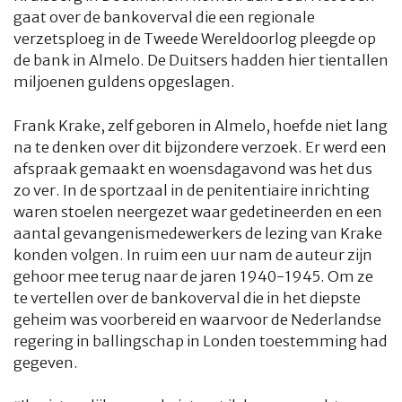
gaat over de bankoverval die een regionale
verzetsploeg in de Tweede Wereldoorlog pleegde op
de bank in Almelo. De Duitsers hadden hier tientallen
miljoenen guldens opgeslagen.
Frank Krake, zelf geboren in Almelo, hoefde niet lang
na te denken over dit bijzondere verzoek. Er werd een
afspraak gemaakt en woensdagavond was het dus
zo ver. In de sportzaal in de penitentiaire inrichting
waren stoelen neergezet waar gedetineerden en een
aantal gevangenismedewerkers de lezing van Krake
konden volgen. In ruim een uur nam de auteur zijn
HOME
COLUMNS
WHAT'S NEW(S)
ECONOMIE
SPORT
gehoor mee terug naar de jaren 1940-1945. Om ze
te vertellen over de bankoverval die in het diepste
CULTUUR
RADIO
ABONNEMENT
DONEREN
MAGAZINE
geheim was voorbereid en waarvoor de Nederlandse
regering in ballingschap in Londen toestemming had
AUTEURS
ADVERTEREN
ZOEKEN
gegeven.