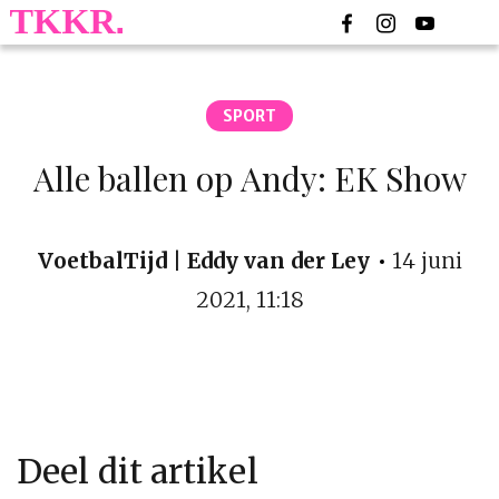
SPORT
Alle ballen op Andy: EK Show
VoetbalTijd | Eddy van der Ley
14 juni
2021, 11:18
YouTube kan trackingcookies plaatsen wanneer je
een video afspeelt. Ga je er mee akkoord dat er
mogelijk trackingcookies worden geplaatst?
ACCEPTEREN COOKIES
Deel dit artikel