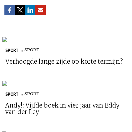
SPORT
SPORT
Verhoogde lange zijde op korte termijn?
HOME
COLUMNS
WHAT'S NEW(S)
ECONOMIE
SPORT
CULTUUR
RADIO
ABONNEMENT
DONEREN
MAGAZINE
SPORT
SPORT
Andy!: Vijfde boek in vier jaar van Eddy
AUTEURS
ADVERTEREN
ZOEKEN
van der Ley