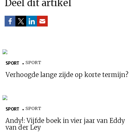
Deel dit artikel
SPORT
SPORT
Verhoogde lange zijde op korte termijn?
HOME
COLUMNS
WHAT'S NEW(S)
ECONOMIE
SPORT
CULTUUR
RADIO
ABONNEMENT
DONEREN
MAGAZINE
SPORT
SPORT
AUTEURS
ADVERTEREN
ZOEKEN
Andy!: Vijfde boek in vier jaar van Eddy
van der Ley