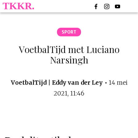
SPORT
VoetbalTijd met Luciano
Narsingh
VoetbalTijd | Eddy van der Ley
14 mei
2021, 11:46
YouTube kan trackingcookies plaatsen wanneer je
een video afspeelt. Ga je er mee akkoord dat er
mogelijk trackingcookies worden geplaatst?
ACCEPTEREN COOKIES