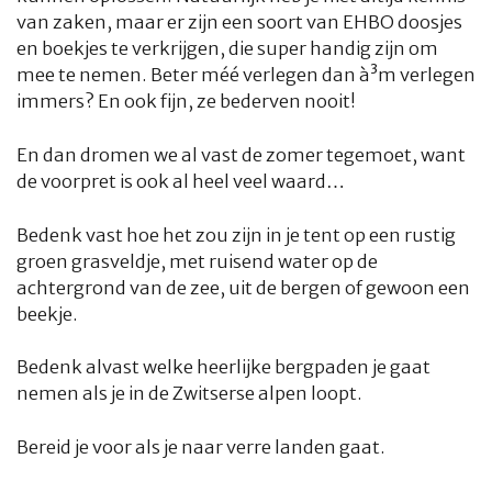
van zaken, maar er zijn een soort van EHBO doosjes
en boekjes te verkrijgen, die super handig zijn om
mee te nemen. Beter méé verlegen dan à³m verlegen
immers? En ook fijn, ze bederven nooit!
En dan dromen we al vast de zomer tegemoet, want
de voorpret is ook al heel veel waard…
Bedenk vast hoe het zou zijn in je tent op een rustig
groen grasveldje, met ruisend water op de
achtergrond van de zee, uit de bergen of gewoon een
beekje.
HOME
COLUMNS
WHAT'S NEW(S)
ECONOMIE
SPORT
Bedenk alvast welke heerlijke bergpaden je gaat
CULTUUR
RADIO
ABONNEMENT
DONEREN
MAGAZINE
nemen als je in de Zwitserse alpen loopt.
AUTEURS
ADVERTEREN
ZOEKEN
Bereid je voor als je naar verre landen gaat.