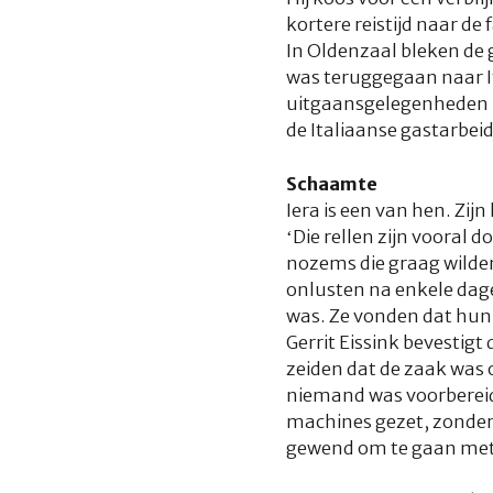
kortere reistijd naar de 
In Oldenzaal bleken de 
was teruggegaan naar Ita
uitgaansgelegenheden kw
de Italiaanse gastarbe
Schaamte
Iera is een van hen. Zij
‘Die rellen zijn vooral 
nozems die graag wilden
onlusten na enkele dag
was. Ze vonden dat hun 
Gerrit Eissink bevestig
zeiden dat de zaak was
niemand was voorbereid o
machines gezet, zonder
gewend om te gaan met 