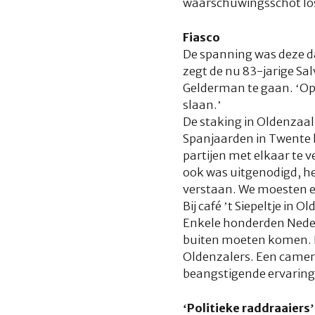
waarschuwingsschot lo
Fiasco
De spanning was deze da
zegt de nu 83-jarige Sal
Gelderman te gaan. ‘Op 
slaan.’
De staking in Oldenzaal
Spanjaarden in Twente 
partijen met elkaar te v
ook was uitgenodigd, he
verstaan. We moesten el
Bij café ’t Siepeltje in
Enkele honderden Neder
buiten moeten komen. D
Oldenzalers. Een camera
beangstigende ervaring
‘Politieke raddraaiers’