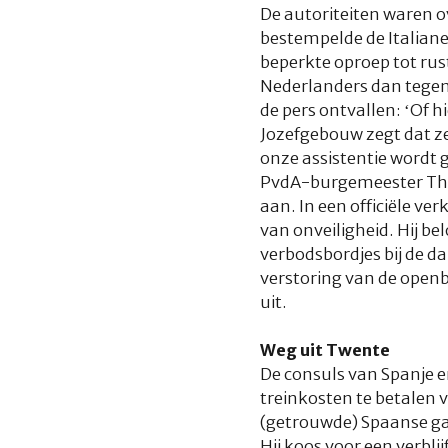
De autoriteiten waren 
bestempelde de Italiane
beperkte oproep tot rus
Nederlanders dan tegenov
de pers ontvallen: ‘Of h
Jozefgebouw zegt dat ze
onze assistentie wordt 
PvdA-burgemeester Tho
aan. In een officiële ve
van onveiligheid. Hij b
verbodsbordjes bij de da
verstoring van de openb
uit.
Weg uit Twente
De consuls van Spanje e
treinkosten te betalen 
(getrouwde) Spaanse gas
Hij koos voor een verbl