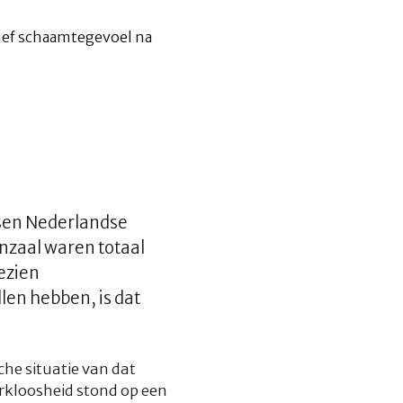
ssen Nederlandse
enzaal waren totaal
gezien
llen hebben, is dat
che situatie van dat
kloosheid stond op een