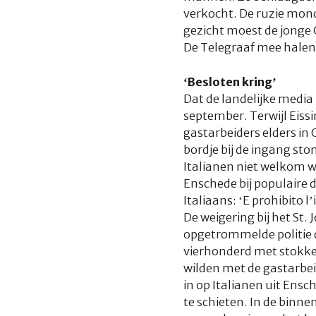
verkocht. De ruzie mond
gezicht moest de jonge 
De Telegraaf mee halen
‘Besloten kring’
Dat de landelijke media
september. Terwijl Eiss
gastarbeiders elders in
bordje bij de ingang sto
Italianen niet welkom w
Enschede bij populaire 
Italiaans: ‘E prohibito l
De weigering bij het St
opgetrommelde politie d
vierhonderd met stokken
wilden met de gastarbe
in op Italianen uit Ens
te schieten. In de binn