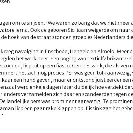
ssen.
gen om te snijden. ‘We waren zo bang dat we niet meer 
vatore Ierna. Ook de geboren Siciliaan weigerde om naar d
de hoek van de straat stonden groepjes Nederlanders die 
 kreeg navolging in Enschede, Hengelo en Almelo. Meer d
legden het werk neer. Een poging van textielfabrikant G
erzoenen, liep uit op een fiasco. Gerrit Eissink, die als v
rinnert het zich nog precies. ‘Er was geen tolk aanwezig,
kaar een hand geven, maar er ontstond juist eerder een a
 Oldenzaal werd enkele dagen later duidelijk hoe verziekt 
landers verzamelden zich daar en scandeerden tegen de 
e landelijke pers was prominent aanwezig. Te prominen
man liep een paar rake klappen op. Eissink zag het gebe
.’