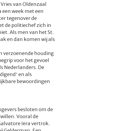
 Vries van Oldenzaal
na een week met een
ter tegenover de
 de politiechef zich in
iet. Als men van het St.
aak en dan komen wij als
n verzoenende houding
 begrip voor het gevoel
ls Nederlanders. De
digend’ en als
elijkbare bewoordingen
rkgevers besloten om de
willen. Vooral de
lvatore Iera vertrok.
bij Gelderman. Een