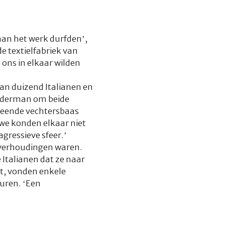
aan het werk durfden’,
e textielfabriek van
ons in elkaar wilden
an duizend Italianen en
elderman om beide
ermeende vechtersbaas
 we konden elkaar niet
gressieve sfeer.’
de verhoudingen waren.
Italianen dat ze naar
t, vonden enkele
uren. ‘Een