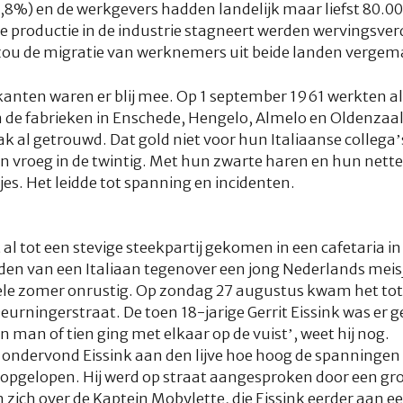
0,8%) en de werkgevers hadden landelijk maar liefst 80.
productie in de industrie stagneert werden wervingsverd
zou de migratie van werknemers uit beide landen vergem
kanten waren er blij mee. Op 1 september 1961 werkten al
 de fabrieken in Enschede, Hengelo, Almelo en Oldenzaa
k al getrouwd. Dat gold niet voor hun Italiaanse collega’
roeg in de twintig. Met hun zwarte haren en hun nette
jes. Het leidde tot spanning en incidenten.
 al tot een stevige steekpartij gekomen in een cafetaria i
en van een Italiaan tegenover een jong Nederlands meisje’
le zomer onrustig. Op zondag 27 augustus kwam het tot e
Deurningerstraat. De toen 18-jarige Gerrit Eissink was er g
n man of tien ging met elkaar op de vuist’, weet hij nog.
ondervond Eissink aan den lijve hoe hoog de spanningen
opgelopen. Hij werd op straat aangesproken door een gro
ich over de Kaptein Mobylette, die Eissink eerder aan e