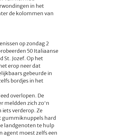
erwondingen in het
 later de kolommen van
tenissen op zondag 2
probeerden 50 Italiaanse
 St. Jozef. Op het
het erop neer dat
lijkbaars gebeurde in
lfs bordjes in het
deed overlopen. De
er meldden zich zo’n
iets verderop. Ze
met gummiknuppels hard
se landgenoten te hulp
en agent moest zelfs een