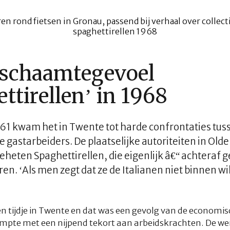
f schaamtegevoel
ttirellen’ in 1968
61 kwam het in Twente tot harde confrontaties tu
e gastarbeiders. De plaatselijke autoriteiten in Old
geheten
Spaghettirellen
, die eigenlijk â€“ achteraf 
en. ‘Als men zegt dat ze de Italianen niet binnen wi
en tijdje in Twente en dat was een gevolg van de economis
te met een nijpend tekort aan arbeidskrachten. De wer