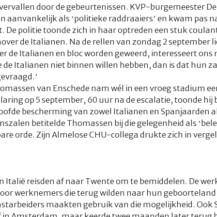
overvallen door de gebeurtenissen. KVP-burgemeester De
n aanvankelijk als ‘politieke raddraaiers’ en kwam pas 
t. De politie toonde zich in haar optreden een stuk coulan
er de Italianen. Na de rellen van zondag 2 september liet
ier de Italianen en bloc worden geweerd, interesseert ons n
 de Italianen niet binnen willen hebben, dan is dat hun z
gevraagd.’
massen van Enschede nam wél in een vroeg stadium ee
rklaring op 5 september, 60 uur na de escalatie, toonde hij
eloofde bescherming van zowel Italianen en Spanjaarden a
nszalen betitelde Thomassen bij die gelegenheid als ‘bele
are orde. Zijn Almelose CHU-collega drukte zich in verg
n Italië reisden af naar Twente om te bemiddelen. De we
voor werknemers die terug wilden naar hun geboorteland 
tarbeiders maakten gebruik van die mogelijkheid. Ook Sa
ijf in Amsterdam, maar keerde twee maanden later terug 