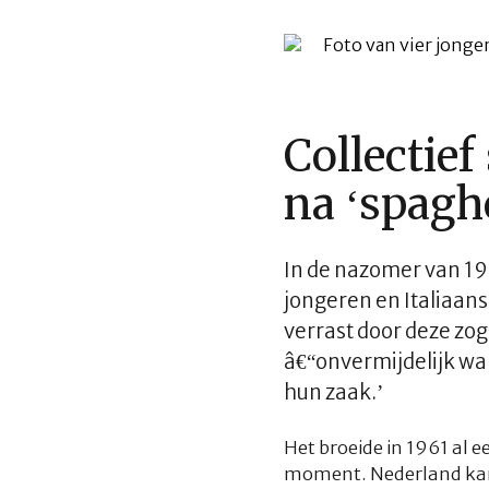
Collectie
na ‘spaghe
In de nazomer van 19
jongeren en Italiaans
verrast door deze zo
â€“onvermijdelijk war
hun zaak.’
Het broeide in 1961 al e
moment. Nederland kamp