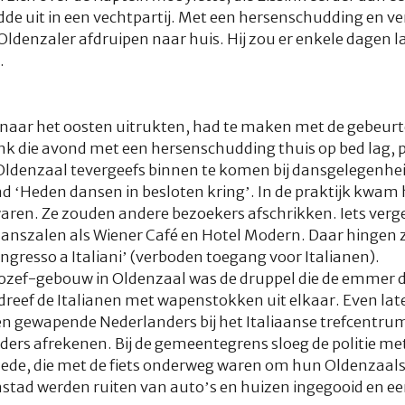
de uit in een vechtpartij. Met een hersenschudding en v
Oldenzaler afdruipen naar huis. Hij zou er enkele dagen
.
 naar het oosten uitrukten, had te maken met de gebeur
ink die avond met een hersenschudding thuis op bed lag, 
 Oldenzaal tevergeefs binnen te komen bij dansgelegenheid
nd ‘Heden dansen in besloten kring’. In de praktijk kwam 
aren. Ze zouden andere bezoekers afschrikken. Iets verge
danszalen als Wiener Café en Hotel Modern. Daar hingen ze
’ingresso a Italiani’ (verboden toegang voor Italianen).
. Jozef-gebouw in Oldenzaal was de druppel die de emmer 
reef de Italianen met wapenstokken uit elkaar. Even lat
 gewapende Nederlanders bij het Italiaanse trefcentrum 
iders afrekenen. Bij de gemeentegrens sloeg de politie 
chede, die met de fiets onderweg waren om hun Oldenzaal
enstad werden ruiten van auto’s en huizen ingegooid en e