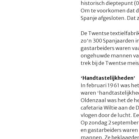
historisch dieptepunt (
Om te voorkomen dat de 
Spanje afgesloten. Dat 
De Twentse textielfabri
zo’n 300 Spanjaarden in
gastarbeiders waren vaa
ongehuwde mannen van v
trek bij de Twentse meis
‘Handtastelijkheden’
In februari 1961 was het
waren ‘handtastelijkhed
Oldenzaal was het de he
cafetaria Wiltie aan de 
vlogen door de lucht. Ee
Op zondag 2 september 
en gastarbeiders waren 
mannen. Ze beklaagden z