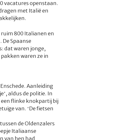
000 vacatures openstaan.
ragen met Italië en
akkelijken.
 ruim 800 Italianen en
l. De Spaanse
s: dat waren jonge,
 pakken waren ze in
n Enschede. Aanleiding
, aldus de politie. In
en flinke knokpartij bij
etuige van. ‘De fietsen
 tussen de Oldenzalers
epje Italiaanse
en van hen had