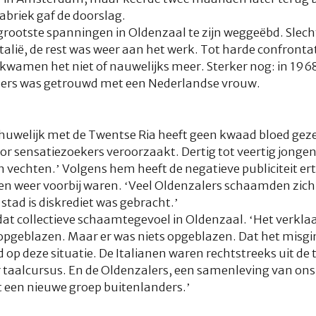
fabriek gaf de doorslag.
grootste spanningen in Oldenzaal te zijn weggeëbd. Slech
lië, de rest was weer aan het werk. Tot harde confrontati
amen het niet of nauwelijks meer. Sterker nog: in 1968 
iders was getrouwd met een Nederlandse vrouw.
n huwelijk met de Twentse Ria heeft geen kwaad bloed gezet
door sensatiezoekers veroorzaakt. Dertig tot veertig jongen
 vechten.’ Volgens hem heeft de negatieve publiciteit ert
en weer voorbij waren. ‘Veel Oldenzalers schaamden zich
stad is diskrediet was gebracht.’
t dat collectieve schaamtegevoel in Oldenzaal. ‘Het verk
 opgeblazen. Maar er was niets opgeblazen. Dat het mis
p deze situatie. De Italianen waren rechtstreeks uit de t
 taalcursus. En de Oldenzalers, een samenleving van on
een nieuwe groep buitenlanders.’