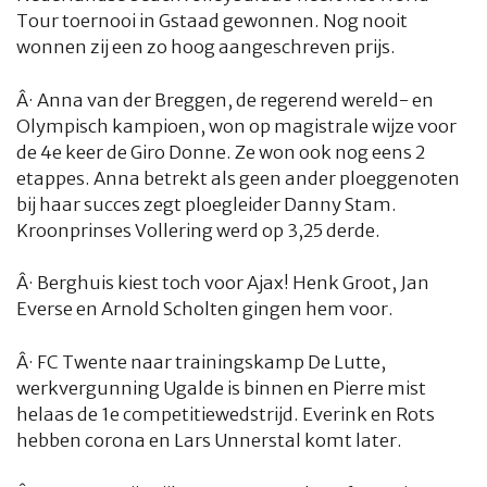
Tour toernooi in Gstaad gewonnen. Nog nooit
wonnen zij een zo hoog aangeschreven prijs.
Â·
Anna van der Breggen, de regerend wereld- en
Olympisch kampioen, won op magistrale wijze voor
de 4e keer de Giro Donne. Ze won ook nog eens 2
etappes. Anna betrekt als geen ander ploeggenoten
bij haar succes zegt ploegleider Danny Stam.
Kroonprinses Vollering werd op 3,25 derde.
Â·
Berghuis kiest toch voor Ajax! Henk Groot, Jan
Everse en Arnold Scholten gingen hem voor.
Â·
FC Twente naar trainingskamp De Lutte,
werkvergunning Ugalde is binnen en Pierre mist
helaas de 1e competitiewedstrijd. Everink en Rots
hebben corona en Lars Unnerstal komt later.
HOME
COLUMNS
WHAT'S NEW(S)
ECONOMIE
SPORT