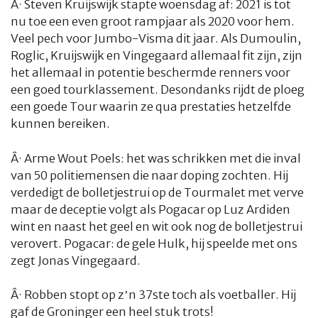
Â·
Steven Kruijswijk stapte woensdag af: 2021 is tot
CULTUUR
RADIO
ABONNEMENT
DONEREN
MAGAZINE
nu toe een even groot rampjaar als 2020 voor hem.
Veel pech voor Jumbo-Visma dit jaar. Als Dumoulin,
AUTEURS
ADVERTEREN
ZOEKEN
Roglic, Kruijswijk en Vingegaard allemaal fit zijn, zijn
het allemaal in potentie beschermde renners voor
een goed tourklassement. Desondanks rijdt de ploeg
een goede Tour waarin ze qua prestaties hetzelfde
kunnen bereiken.
Â·
Arme Wout Poels: het was schrikken met die inval
van 50 politiemensen die naar doping zochten. Hij
verdedigt de bolletjestrui op de Tourmalet met verve
maar de deceptie volgt als Pogacar op Luz Ardiden
wint en naast het geel en wit ook nog de bolletjestrui
verovert. Pogacar: de gele Hulk, hij speelde met ons
zegt Jonas Vingegaard.
Â·
Robben stopt op z’n 37ste toch als voetballer. Hij
gaf de Groninger een heel stuk trots!