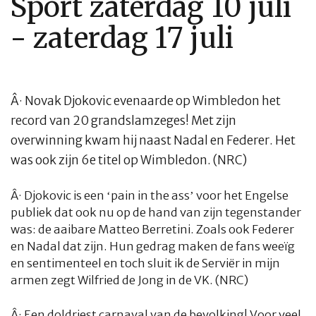
Sport zaterdag 10 juli
- zaterdag 17 juli
Â·
Novak Djokovic evenaarde op Wimbledon het
record van 20 grandslamzeges! Met zijn
overwinning kwam hij naast Nadal en Federer. Het
was ook zijn 6e titel op Wimbledon. (NRC)
Â·
Djokovic is een ‘pain in the ass’ voor het Engelse
publiek dat ook nu op de hand van zijn tegenstander
was: de aaibare Matteo Berretini. Zoals ook Federer
en Nadal dat zijn. Hun gedrag maken de fans weeïg
en sentimenteel en toch sluit ik de Serviër in mijn
armen zegt Wilfried de Jong in de VK. (NRC)
Â·
Een doldriest carnaval van de bevolking! Voor veel