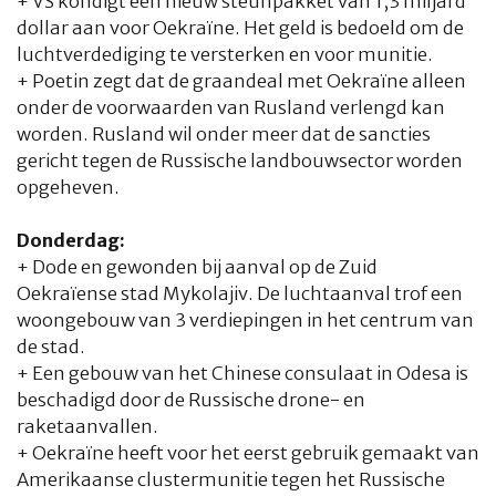
+ VS kondigt een nieuw steunpakket van 1,3 miljard
dollar aan voor Oekraïne. Het geld is bedoeld om de
luchtverdediging te versterken en voor munitie.
+ Poetin zegt dat de graandeal met Oekraïne alleen
onder de voorwaarden van Rusland verlengd kan
worden. Rusland wil onder meer dat de sancties
gericht tegen de Russische landbouwsector worden
opgeheven.
Donderdag:
+ Dode en gewonden bij aanval op de Zuid
Oekraïense stad Mykolajiv. De luchtaanval trof een
woongebouw van 3 verdiepingen in het centrum van
de stad.
+ Een gebouw van het Chinese consulaat in Odesa is
beschadigd door de Russische drone- en
raketaanvallen.
+ Oekraïne heeft voor het eerst gebruik gemaakt van
Amerikaanse clustermunitie tegen het Russische
HOME
COLUMNS
WHAT'S NEW(S)
ECONOMIE
SPORT