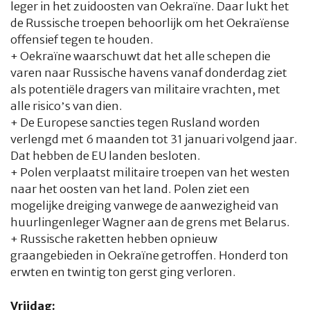
leger in het zuidoosten van Oekraïne. Daar lukt het
de Russische troepen behoorlijk om het Oekraïense
CULTUUR
RADIO
ABONNEMENT
DONEREN
MAGAZINE
offensief tegen te houden.
+ Oekraïne waarschuwt dat het alle schepen die
AUTEURS
ADVERTEREN
ZOEKEN
varen naar Russische havens vanaf donderdag ziet
als potentiële dragers van militaire vrachten, met
alle risico’s van dien.
+ De Europese sancties tegen Rusland worden
verlengd met 6 maanden tot 31 januari volgend jaar.
Dat hebben de EU landen besloten.
+ Polen verplaatst militaire troepen van het westen
naar het oosten van het land. Polen ziet een
mogelijke dreiging vanwege de aanwezigheid van
huurlingenleger Wagner aan de grens met Belarus.
+ Russische raketten hebben opnieuw
graangebieden in Oekraïne getroffen. Honderd ton
erwten en twintig ton gerst ging verloren.
Vrijdag: