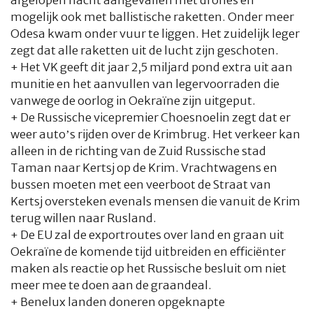
afgelopen nacht aangevallen met drones en
mogelijk ook met ballistische raketten. Onder meer
Odesa kwam onder vuur te liggen. Het zuidelijk leger
zegt dat alle raketten uit de lucht zijn geschoten.
+ Het VK geeft dit jaar 2,5 miljard pond extra uit aan
munitie en het aanvullen van legervoorraden die
vanwege de oorlog in Oekraïne zijn uitgeput.
+ De Russische vicepremier Choesnoelin zegt dat er
weer auto’s rijden over de Krimbrug. Het verkeer kan
alleen in de richting van de Zuid Russische stad
Taman naar Kertsj op de Krim. Vrachtwagens en
bussen moeten met een veerboot de Straat van
Kertsj oversteken evenals mensen die vanuit de Krim
terug willen naar Rusland.
+ De EU zal de exportroutes over land en graan uit
Oekraïne de komende tijd uitbreiden en efficiënter
maken als reactie op het Russische besluit om niet
meer mee te doen aan de graandeal.
+ Benelux landen doneren opgeknapte