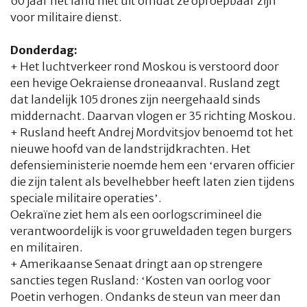
60 jaar het land niet uit omdat ze oproepbaar zijn
voor militaire dienst.
Donderdag:
+ Het luchtverkeer rond Moskou is verstoord door
een hevige Oekraiense droneaanval. Rusland zegt
dat landelijk 105 drones zijn neergehaald sinds
middernacht. Daarvan vlogen er 35 richting Moskou.
+ Rusland heeft Andrej Mordvitsjov benoemd tot het
nieuwe hoofd van de landstrijdkrachten. Het
defensieministerie noemde hem een ‘ervaren officier
die zijn talent als bevelhebber heeft laten zien tijdens
speciale militaire operaties’.
HOME
COLUMNS
WHAT'S NEW(S)
ECONOMIE
SPORT
Oekraïne ziet hem als een oorlogscrimineel die
verantwoordelijk is voor gruweldaden tegen burgers
CULTUUR
RADIO
ABONNEMENT
DONEREN
MAGAZINE
en militairen.
+ Amerikaanse Senaat dringt aan op strengere
AUTEURS
ADVERTEREN
ZOEKEN
sancties tegen Rusland: ‘Kosten van oorlog voor
Poetin verhogen. Ondanks de steun van meer dan