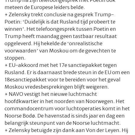
Trump na zijn telefoongesprek met Poetin ook
meteen de Europese leiders belde.
+ Zelensky trekt conclusie na gesprek Trump-
Poetin: ‘Duidelijk is dat Rusland tijd probeert te
winnen’. Het telefoongesprek tussen Poetin en
Trump heeft maandag geen tastbaar resultaat
opgeleverd. Hij hekelde de ‘onrealistische
voorwaarden’ van Moskou om de gevechten te
stoppen.
+ EU-akkoord met het 17e sanctiepakket tegen
Rusland. Er is daarnaast brede steun in de EU om een
18esanctiepakket voor te bereiden voor het geval
Moskou vredesbesprekingen blijft weigeren.
+ NAVO vestigt het nieuwe luchtmacht
hoofdkwartier in het noorden van Noorwegen. Het
commandocentrum voor luchtoperaties komt in het
Noorse Bodø. De havenstad is sinds jaar en dag een
belangrijk steunpunt van de Noorse luchtmacht.
+ Zelensky betuigde zijn dank aan Von der Leyen. Hij