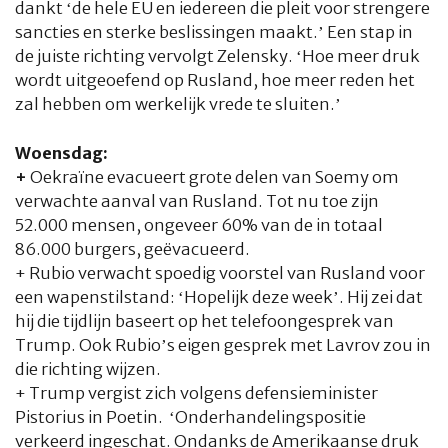
dankt ‘de hele EU en iedereen die pleit voor strengere
sancties en sterke beslissingen maakt.’ Een stap in
de juiste richting vervolgt Zelensky. ‘Hoe meer druk
wordt uitgeoefend op Rusland, hoe meer reden het
zal hebben om werkelijk vrede te sluiten.’
Woensdag:
+
Oekraïne evacueert grote delen van Soemy om
verwachte aanval van Rusland. Tot nu toe zijn
52.000 mensen, ongeveer 60% van de in totaal
86.000 burgers, geëvacueerd.
+ Rubio verwacht spoedig voorstel van Rusland voor
een wapenstilstand: ‘Hopelijk deze week’. Hij zei dat
hij die tijdlijn baseert op het telefoongesprek van
Trump. Ook Rubio’s eigen gesprek met Lavrov zou in
die richting wijzen.
+ Trump vergist zich volgens defensieminister
Pistorius in Poetin. ‘Onderhandelingspositie
verkeerd ingeschat. Ondanks de Amerikaanse druk