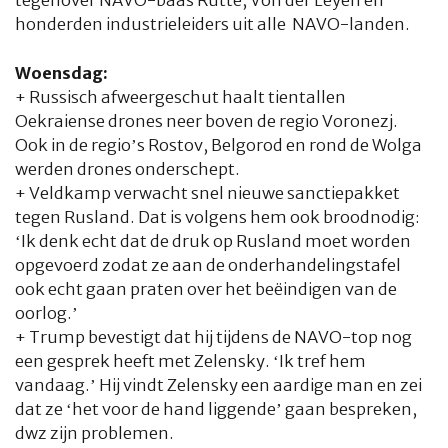
tegenover NAVO-baas Rutte, Von der Leyen en
honderden industrieleiders uit alle NAVO-landen.
Woensdag:
+ Russisch afweergeschut haalt tientallen
Oekraiense drones neer boven de regio Voronezj.
Ook in de regio’s Rostov, Belgorod en rond de Wolga
werden drones onderschept.
+ Veldkamp verwacht snel nieuwe sanctiepakket
tegen Rusland. Dat is volgens hem ook broodnodig:
‘Ik denk echt dat de druk op Rusland moet worden
opgevoerd zodat ze aan de onderhandelingstafel
ook echt gaan praten over het beëindigen van de
oorlog.’
+ Trump bevestigt dat hij tijdens de NAVO-top nog
een gesprek heeft met Zelensky. ‘Ik tref hem
vandaag.’ Hij vindt Zelensky een aardige man en zei
dat ze ‘het voor de hand liggende’ gaan bespreken,
dwz zijn problemen.