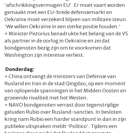
’afschrikkingsvermogen EU’. Er moet vaart worden
gemaakt met een EU-brede defensiemarkt en
Oekraïne moet verzekerd blijven van militaire steun.
‘We willen Oekraïne in een sterke positie houden.’
+ Minister Pistorius benadrukte het belang van de VS
als partner in de oorlog in Oekraïne en zei dat
bondgenoten bezig zijn om te voorkomen dat
Washington zijn interesse verliest.
Donderdag:
+ China ontvangt de ministers van Defensie van
Rusland en Iran in de stad Qingdao, op een moment
van oplopende spanningen in het Midden Oosten en
groeiende rivaliteit met het Westen.
+ NAVO bondgenoten verrast door tegenstrijdige
HOME
COLUMNS
WHAT'S NEW(S)
ECONOMIE
SPORT
geluiden Rubio over Rusland-sancties. In besloten
kring nam Rubio een harder standpunt in dan in zijn
CULTUUR
RADIO
ABONNEMENT
DONEREN
MAGAZINE
publieke uitspraken meldt ‘Politico’. Tijdens een