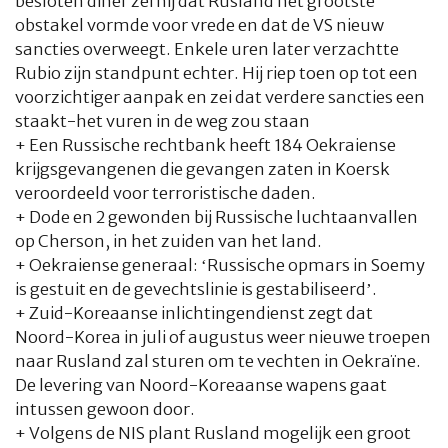
besloten diner zei hij dat Rusland het grootste
AUTEURS
ADVERTEREN
ZOEKEN
obstakel vormde voor vrede en dat de VS nieuw
sancties overweegt. Enkele uren later verzachtte
Rubio zijn standpunt echter. Hij riep toen op tot een
voorzichtiger aanpak en zei dat verdere sancties een
staakt-het vuren in de weg zou staan
+ Een Russische rechtbank heeft 184 Oekraiense
krijgsgevangenen die gevangen zaten in Koersk
veroordeeld voor terroristische daden.
+ Dode en 2 gewonden bij Russische luchtaanvallen
op Cherson, in het zuiden van het land.
+ Oekraiense generaal: ‘Russische opmars in Soemy
is gestuit en de gevechtslinie is gestabiliseerd’.
+ Zuid-Koreaanse inlichtingendienst zegt dat
Noord-Korea in juli of augustus weer nieuwe troepen
naar Rusland zal sturen om te vechten in Oekraïne.
De levering van Noord-Koreaanse wapens gaat
intussen gewoon door.
+ Volgens de NIS plant Rusland mogelijk een groot