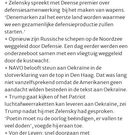
+ Zelensky spreekt met Deense premier over
defensiesamenwerking bij het maken van wapens.
‘Denemarken zal het eerste land worden waarmee
we een gezamenlijke defensieproductie zullen
starten.’
+ Opnieuw zijn Russische schepen op de Noordzee
weggeleid door Defensie. Een dag eerder werden een
onderzeeboot samen met een vliegtuig weggeleid
door de kustwacht.
+ NAVO belooft steun aan Oekraïne in de
slotverklaring van de top in Den Haag. Dat was lang
niet vanzelfsprekend omdat de Amerikanen geen
aandacht wilden besteden in de tekst aan Oekraïne.
+ Trump gaat kijken of het Patriot
luchtafweerraketten kan leveren aan Oekraïne, zei
Trump nadat hij met Zelensky had gesproken.
‘Poetin moet nu de oorlog beëindigen, er vallen te
veel doden’, voegde hij eraan toe.
+ Von der Leyen: snel doorgaan met