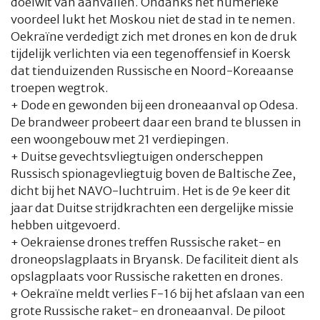
doelwit van aanvallen. Ondanks het numerieke
voordeel lukt het Moskou niet de stad in te nemen.
Oekraïne verdedigt zich met drones en kon de druk
tijdelijk verlichten via een tegenoffensief in Koersk
dat tienduizenden Russische en Noord-Koreaanse
troepen wegtrok.
+ Dode en gewonden bij een droneaanval op Odesa.
De brandweer probeert daar een brand te blussen in
een woongebouw met 21 verdiepingen.
+ Duitse gevechtsvliegtuigen onderscheppen
Russisch spionagevliegtuig boven de Baltische Zee,
dicht bij het NAVO-luchtruim. Het is de 9e keer dit
jaar dat Duitse strijdkrachten een dergelijke missie
hebben uitgevoerd.
+ Oekraiense drones treffen Russische raket- en
droneopslagplaats in Bryansk. De faciliteit dient als
opslagplaats voor Russische raketten en drones.
+ Oekraïne meldt verlies F-16 bij het afslaan van een
grote Russische raket- en droneaanval. De piloot