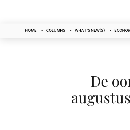
HOME
COLUMNS
WHAT'S NEW(S)
ECONOM
De oo
augustus