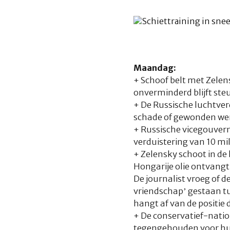
Maandag:
+ Schoof belt met Zelen
onverminderd blijft ste
+ De Russische luchtver
schade of gewonden wer
+ Russische vicegouvern
verduistering van 10 mi
+ Zelensky schoot in de
Hongarije olie ontvangt
De journalist vroeg of 
vriendschap’ gestaan tu
hangt af van de positie 
+ De conservatief-natio
tegengehouden voor hul