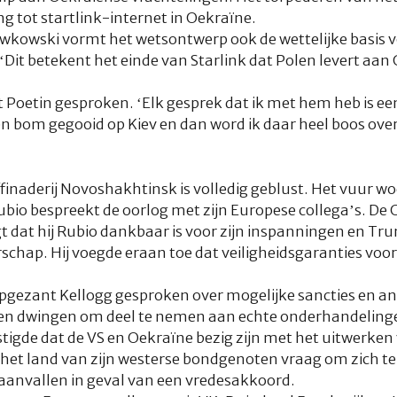
g tot startlink-internet in Oekraïne.
wkowski vormt het wetsontwerp ook de wettelijke basis v
‘Dit betekent het einde van Starlink dat Polen levert aan 
Poetin gesproken. ‘Elk gesprek dat ik met hem heb is e
n bom gegooid op Kiev en dan word ik daar heel boos over
ffinaderij Novoshakhtinsk is volledig geblust. Het vuur w
bio bespreekt de oorlog met zijn Europese collega’s. De 
 dat hij Rubio dankbaar is voor zijn inspanningen en Tru
schap. Hij voegde eraan toe dat veiligheidsgaranties voor
opgezant Kellogg gesproken over mogelijke sancties en a
en dwingen om deel te nemen aan echte onderhandeling
stigde dat de VS en Oekraïne bezig zijn met het uitwerken
e het land van zijn westerse bondgenoten vraag om zich 
aanvallen in geval van een vredesakkoord.