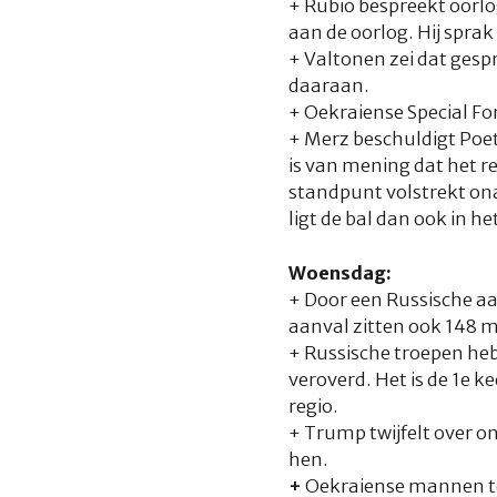
+ Rubio bespreekt oorlo
aan de oorlog. Hij spra
+ Valtonen zei dat gesp
daaraan.
+ Oekraiense Special For
+ Merz beschuldigt Poet
is van mening dat het r
standpunt volstrekt ona
ligt de bal dan ook in h
Woensdag:
+ Door een Russische aa
aanval zitten ook 148 m
+ Russische troepen he
veroverd. Het is de 1e 
regio.
+ Trump twijfelt over o
hen.
+
Oekraiense mannen to