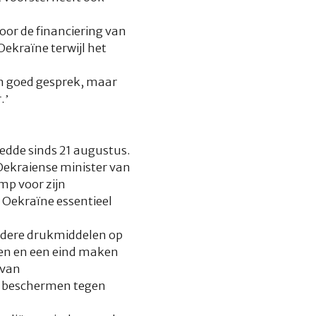
oor de financiering van
Oekraïne terwijl het
en goed gesprek, maar
.’
oedde sinds 21 augustus.
Oekraiense minister van
mp voor zijn
 Oekraïne essentieel
ndere drukmiddelen op
en en een eind maken
 van
te beschermen tegen