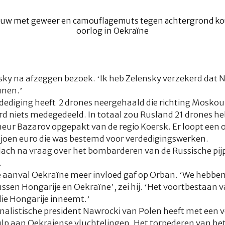
sky na afzeggen bezoek. ‘Ik heb Zelensky verzekerd dat
unen.’
dediging heeft 2 drones neergehaald die richting Moskou
d niets medegedeeld. In totaal zou Rusland 21 drones h
eur Bazarov opgepakt van de regio Koersk. Er loopt een
ljoen euro die was bestemd voor verdedigingswerken.
 lach na vraag over het bombarderen van de Russische pij
.
de aanval Oekraïne meer invloed gaf op Orban. ‘We hebben 
ssen Hongarije en Oekraïne’, zei hij. ‘Het voortbestaan 
die Hongarije inneemt.’
nalistische president Nawrocki van Polen heeft met een 
p aan Oekraiense vluchtelingen. Het torpederen van het 