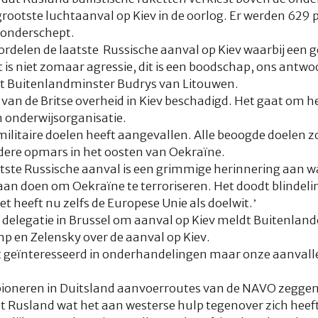
grootste luchtaanval op Kiev in de oorlog. Er werden 629 
 onderschept.
rdelen de laatste Russische aanval op Kiev waarbij een 
it is niet zomaar agressie, dit is een boodschap, ons ant
egt Buitenlandminster Budrys van Litouwen.
an de Britse overheid in Kiev beschadigd. Het gaat om he
n onderwijsorganisatie.
militaire doelen heeft aangevallen. Alle beoogde doelen z
ere opmars in het oosten van Oekraïne.
tste Russische aanval is een grimmige herinnering aan wat
s aan doen om Oekraïne te terroriseren. Het doodt blinde
t heeft nu zelfs de Europese Unie als doelwit.’
 delegatie in Brussel om aanval op Kiev meldt Buitenland
p en Zelensky over de aanval op Kiev.
jft geïnteresseerd in onderhandelingen maar onze aanval
pioneren in Duitsland aanvoerroutes van de NAVO zegge
 Rusland wat het aan westerse hulp tegenover zich heeft