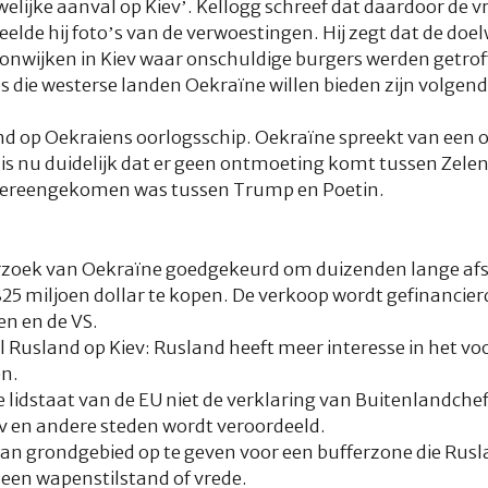
welijke aanval op Kiev’. Kellogg schreef dat daardoor de v
lde hij foto’s van de verwoestingen. Hij zegt dat de doelw
wijken in Kiev waar onschuldige burgers werden getrof
s die westerse landen Oekraïne willen bieden zijn volgend
nd op Oekraiens oorlogsschip. Oekraïne spreekt van een o
is nu duidelijk dat er geen ontmoeting komt tussen Zelen
overeengekomen was tussen Trump en Poetin.
rzoek van Oekraïne goedgekeurd om duizenden lange afs
5 miljoen dollar te kopen. De verkoop wordt gefinancier
 en de VS.
Rusland op Kiev: Rusland heeft meer interesse in het vo
n.
e lidstaat van de EU niet de verklaring van Buitenlandche
v en andere steden wordt veroordeeld.
plan grondgebied op te geven voor een bufferzone die Rusl
een wapenstilstand of vrede.