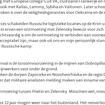
g met Europese collega’s uit VK, Duitsland Frankerijk en 
k ook met Kallas, Lammy, Sybiha en Valtonen. Later schoo
roken is over de veiligheidsgaranties voor Oekraïne en d
ces schakelden Russische logistieke locaties op de Krim u
in ervan een ontmoeting met Zelensky bewust voor zich u
echtvaardig is om de ontmoeting te verbinden aan voorwa
cceptabel zijn, maar ook uit ons en mijn persoonlijk st
et Russische kamp.
nval is de stroomvoorziening in de mijnen van Dobropillia
ijnwerkers vast onder de grond.
bben de dorpen Zaporizke en Novoheorhiivka en de regio
keer dat militaire analisten melding maken van inname va
ntmoeting tussen Poetin en Zelensky. Misschien wel, missc
t 22 jaar mogen weer naar het buitenland. Het reisverbo