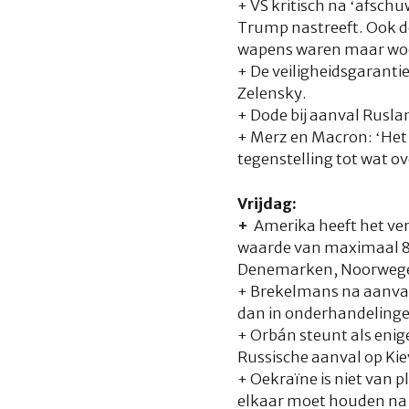
+ VS kritisch na ‘afschu
Trump nastreeft. Ook dee
wapens waren maar woon
+ De veiligheidsgarantie
Zelensky.
+ Dode bij aanval Rusla
+ Merz en Macron: ‘Het 
tegenstelling tot wat 
Vrijdag:
+
Amerika heeft het ve
waarde van maximaal 82
Denemarken, Noorwegen
+ Brekelmans na aanval 
dan in onderhandelinge
+ Orbán steunt als enig
Russische aanval op Kie
+ Oekraïne is niet van 
elkaar moet houden na 