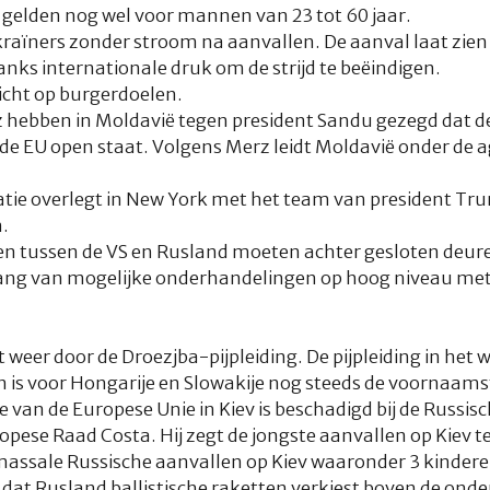
 gelden nog wel voor mannen van 23 tot 60 jaar.
raïners zonder stroom na aanvallen. De aanval laat zien
nks internationale druk om de strijd te beëindigen.
icht op burgerdoelen.
 hebben in Moldavië tegen president Sandu gezegd dat de
e EU open staat. Volgens Merz leidt Moldavië onder de a
atie overlegt in New York met het team van president Tr
.
en tussen de VS en Rusland moeten achter gesloten deur
gang van mogelijke onderhandelingen op hoog niveau met
 weer door de Droezjba-pijpleiding. De pijpleiding in het
en is voor Hongarije en Slowakije nog steeds de voornaamst
e van de Europese Unie in Kiev is beschadigd bij de Russis
ropese Raad Costa. Hij zegt de jongste aanvallen op Kiev 
 massale Russische aanvallen op Kiev waaronder 3 kindere
dat Rusland ballistische raketten verkiest boven de onde