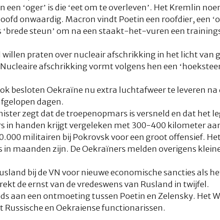
 een ‘oger’ is die ‘eet om te overleven’. Het Kremlin noe
ofd onwaardig. Macron vindt Poetin een roofdier, een ‘o
 ‘brede steun’ om na een staakt-het-vuren een trainingsm
 willen praten over nucleair afschrikking in het licht van
. Nucleaire afschrikking vormt volgens hen een ‘hoekste
k besloten Oekraïne nu extra luchtafweer te leveren na d
afgelopen dagen.
ister zegt dat de troepenopmars is versneld en dat het l
s in handen krijgt vergeleken met 300-400 kilometer aan 
.000 militairen bij Pokrovsk voor een groot offensief. He
es in maanden zijn. De Oekraïners melden overigens kleine
land bij de VN voor nieuwe economische sancties als het
rekt de ernst van de vredeswens van Rusland in twijfel.
s aan een ontmoeting tussen Poetin en Zelensky. Het Wi
et Russische en Oekraiense functionarissen.