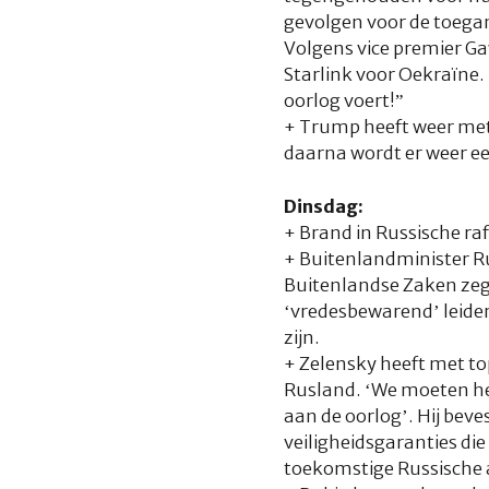
gevolgen voor de toegan
Volgens vice premier Ga
Starlink voor Oekraïne. 
oorlog voert!”
+ Trump heeft weer met 
daarna wordt er weer ee
Dinsdag:
+ Brand in Russische ra
+ Buitenlandminister Ru
Buitenlandse Zaken zegt
‘vredesbewarend’ leider
zijn.
+ Zelensky heeft met t
Rusland. ‘We moeten h
aan de oorlog’. Hij beve
veiligheidsgaranties di
toekomstige Russische 