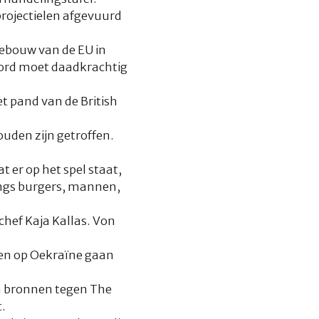
projectielen afgevuurd
gebouw van de EU in
woord moet daadkrachtig
t pand van de British
ouden zijn getroffen.
 er op het spel staat,
lings burgers, mannen,
chef Kaja Kallas. Von
len op Oekraïne gaan
n bronnen tegen The
.