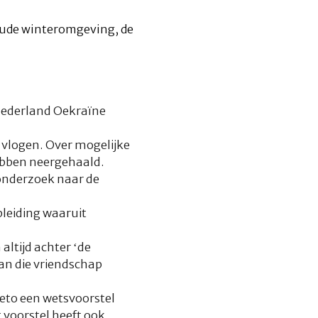
 Nederland Oekraïne
 vlogen. Over mogelijke
ebben neergehaald.
 onderzoek naar de
pleiding waaruit
altijd achter ‘de
van die vriendschap
veto een wetsvoorstel
voorstel heeft ook