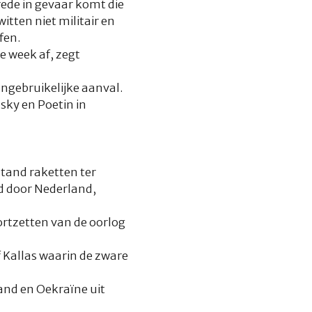
rede in gevaar komt die
itten niet militair en
fen.
e week af, zegt
ngebruikelijke aanval.
sky en Poetin in
tand raketten ter
d door Nederland,
ortzetten van de oorlog
f Kallas waarin de zware
and en Oekraïne uit