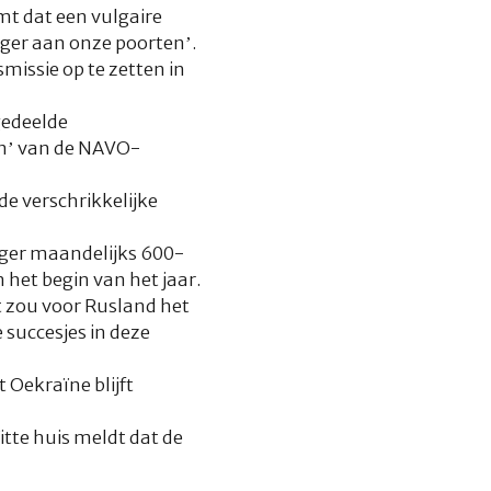
mt dat een vulgaire
ger aan onze poorten’.
issie op te zetten in
 gedeelde
en’ van de NAVO-
e verschrikkelijke
eger maandelijks 600-
het begin van het jaar.
t zou voor Rusland het
 succesjes in deze
 Oekraïne blijft
tte huis meldt dat de