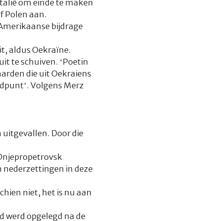
Italië om einde te maken
f Polen aan.
e Amerikaanse bijdrage
it, aldus Oekraïne.
it te schuiven. ‘Poetin
arden die uit Oekraiens
andpunt’. Volgens Merz
 uitgevallen. Door die
 Dnjepropetrovsk
n nederzettingen in deze
hien niet, het is nu aan
d werd opgelegd na de