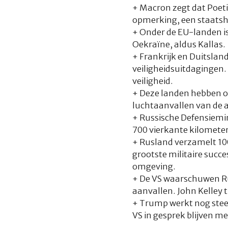
+ Macron zegt dat Poetin
opmerking, een staatsho
+ Onder de EU-landen is
Oekraïne, aldus Kallas.
+ Frankrijk en Duitsland
veiligheidsuitdagingen
veiligheid.
+ Deze landen hebben oo
luchtaanvallen van de 
+ Russische Defensiemin
700 vierkante kilometer
+ Rusland verzamelt 100
grootste militaire succ
omgeving.
+ De VS waarschuwen Rus
aanvallen. John Kelley t
+ Trump werkt nog steed
VS in gesprek blijven m