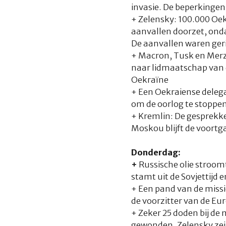
invasie. De beperkingen
+ Zelensky: 100.000 Oek
aanvallen doorzet, onda
De aanvallen waren ger
+ Macron, Tusk en Merz
naar lidmaatschap van d
Oekraïne
+ Een Oekraiense deleg
om de oorlog te stoppen
+ Kremlin: De gesprekk
Moskou blijft de voort
Donderdag:
+
Russische olie stroomt
stamt uit de Sovjettijd 
+ Een pand van de missi
de voorzitter van de Eu
+ Zeker 25 doden bij de
gewonden. Zelensky zei 