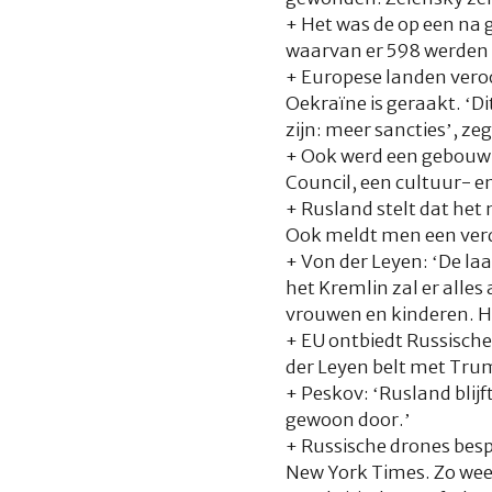
+ Het was de op een na 
waarvan er 598 werden
+ Europese landen veroo
Oekraïne is geraakt. ‘D
zijn: meer sancties’, z
+ Ook werd een gebouw v
Council, een cultuur- e
+ Rusland stelt dat het 
Ook meldt men een verd
+ Von der Leyen: ‘De laa
het Kremlin zal er alle
vrouwen en kinderen. He
+ EU ontbiedt Russische
der Leyen belt met Trum
+ Peskov: ‘Rusland bli
gewoon door.’
+ Russische drones bes
New York Times. Zo weet