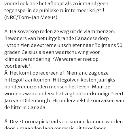
vooral ook hoe het afloopt als zo iemand geen
tegenspel in de publieke ruimte meer krijgt!!
(NRC/Tom-Jan Meeus)
Â·
Halsoverkop reden ze weg uit de vlammenzee.
Bewoners van het uitgebrande Canadese dorp
Lytton zien de extreme uitschieter naar Boijmans 50
graden Celsius als een waarschuwing voor
klimaatverandering. ‘We waren er niet op
voorbereid’.
Â·
Het komt op iedereen af. Niemand zag deze
hittegolf aankomen. Hittegolven kosten jaarlijks
honderdduizenden mensen het leven. Maar ze
worden zwaar onderschat zegt natuurkundige Geert
Jan van Oldenborgh. Hij onderzoekt de oorzaken van
de hitte in Canada.
Â·
Deze Coronapiek had voorkomen kunnen worden
door 3 maanden lang repressie uit te oefenen.