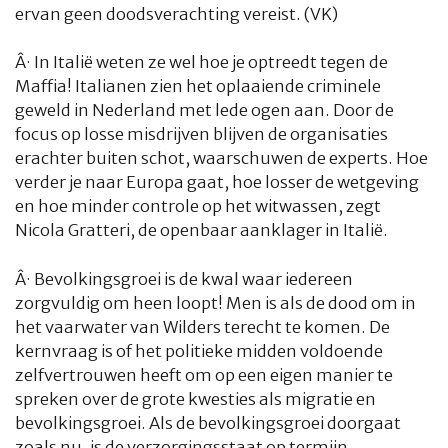
ervan geen doodsverachting vereist. (VK)
Â·
In Italië weten ze wel hoe je optreedt tegen de
Maffia! Italianen zien het oplaaiende criminele
geweld in Nederland met lede ogen aan. Door de
focus op losse misdrijven blijven de organisaties
erachter buiten schot, waarschuwen de experts. Hoe
verder je naar Europa gaat, hoe losser de wetgeving
en hoe minder controle op het witwassen, zegt
Nicola Gratteri, de openbaar aanklager in Italië.
Â·
Bevolkingsgroei is de kwal waar iedereen
zorgvuldig om heen loopt! Men is als de dood om in
het vaarwater van Wilders terecht te komen. De
kernvraag is of het politieke midden voldoende
zelfvertrouwen heeft om op een eigen manier te
spreken over de grote kwesties als migratie en
bevolkingsgroei. Als de bevolkingsgroei doorgaat
zoals nu, is de verzorgingsstaat op termijn