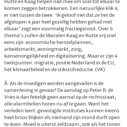
Rutte en Kaag helpen niet mee om snel tot elkaar te
komen zeggen betrokkenen. Een natuurlijke klik is
er niet tussen de twee. ‘Ik geloof niet dat ze het de
afgelopen 4 jaar heel gezellig hebben gehad met
elkaar’ zegt een voormalig fractiegenoot. Over 6
thema’s zullen de liberalen Kaag en Rutte vrij snel
eens zijn: economische herstelplannen,
arbeidsmarkt, woningmarkt, zorg,
kansenongelijkheid en digitalisering. Maar er zijn 4
twistpunten: migratie, positie Nederland in de EU,
het klimaatbeleid en de stikstofreductie. (VK)
Â·
Als de moedigen worden aangevallen is de
samenleving in gevaar! De aanslag op Peter R. de
Vries is dan feitelijk geen aanval op de rechtsstaat,
alle alarmbellen horen nu af te gaan. Want het
verleden leert: gevestigde instituties kunnen ineens
heel broos blijken als niemand zijn mond durft open
te doen. Moed is uiterst zeldzaam, ook als het tonen