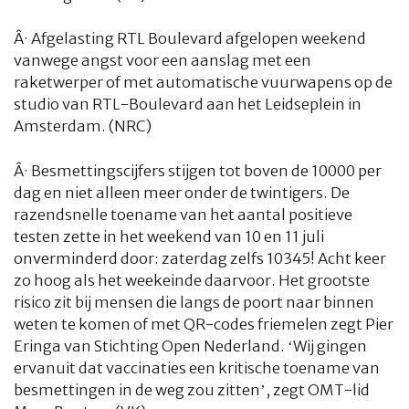
HOME
COLUMNS
WHAT'S NEW(S)
ECONOMIE
SPORT
Â·
Afgelasting RTL Boulevard afgelopen weekend
CULTUUR
RADIO
ABONNEMENT
DONEREN
MAGAZINE
vanwege angst voor een aanslag met een
raketwerper of met automatische vuurwapens op de
studio van RTL-Boulevard aan het Leidseplein in
AUTEURS
ADVERTEREN
ZOEKEN
Amsterdam. (NRC)
Â·
Besmettingscijfers stijgen tot boven de 10000 per
dag en niet alleen meer onder de twintigers. De
razendsnelle toename van het aantal positieve
testen zette in het weekend van 10 en 11 juli
onverminderd door: zaterdag zelfs 10345! Acht keer
zo hoog als het weekeinde daarvoor. Het grootste
risico zit bij mensen die langs de poort naar binnen
weten te komen of met QR-codes friemelen zegt Pier
Eringa van Stichting Open Nederland. ‘Wij gingen
ervanuit dat vaccinaties een kritische toename van
besmettingen in de weg zou zitten’, zegt OMT-lid