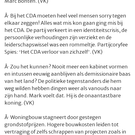
Marc Bonten. (VK)
Â·
Bij het CDA moeten heel veel mensen sorry tegen
elkaar zeggen! Alles wat mis kon gaan ging mis bij
het CDA. De partij verkeert in een identiteitscrisis, de
persoonlijke verhoudingen zijn verziekt en de
leiderschapswissel was een rommeltje. Partijcoryfee
Spies: ‘Het CDA verloor van zichzelf’. (VK)
Â·
Zou het kunnen? Nooit meer een kabinet vormen
en intussen eeuwig aanblijven als demissionaire baas
van het land? De politieke tegenstanders die hem
weg wilden hebben dingen weer als vanouds naar
zijn hand. Mark voelt dat. Hij is de onaantastbare
koning. (VK)
Â·
Woningbouw stagneert door gestegen
grondstofprijzen. Hogere bouwkosten leiden tot
vertraging of zelfs schrappen van projecten zoals in