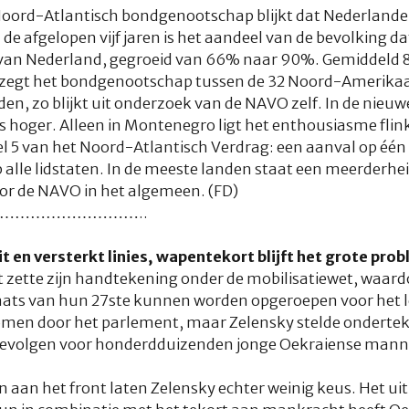
oord-Atlantisch bondgenootschap blijkt dat Nederlanders 
 de afgelopen vijf jaren is het aandeel van de bevolking 
id van Nederland, gegroeid van 66% naar 90%. Gemiddeld 
 zegt het bondgenootschap tussen de 32 Noord-Amerika
den, zo blijkt uit onderzoek van de NAVO zelf. In de nieu
ets hoger. Alleen in Montenegro ligt het enthousiasme flink
ikel 5 van het Noord-Atlantisch Verdrag: een aanval op éé
p alle lidstaten. In de meeste landen staat een meerderhe
voor de NAVO in het algemeen. (FD)
………………………..
it en versterkt linies, wapentekort blijft het grote pro
t zette zijn handtekening onder de mobilisatiewet, waa
laats van hun 27ste kunnen worden opgeroepen voor het l
omen door het parlement, maar Zelensky stelde onderteke
gevolgen voor honderdduizenden jonge Oekraiense manne
aan het front laten Zelensky echter weinig keus. Het uit