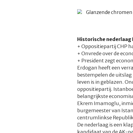
Historische nederlaag E
+
Oppositiepartij CHP h
+ Onvrede over de econo
+ President zegt econom
Erdogan heeft een verra
bestempelen de uitslag a
leven is in geblazen. O
oppositiepartij. Istanboe
belangrijkste economis
Ekrem Imamoglu, inmidde
burgemeester van Istanb
centrumlinkse Republik
De nederlaag is een kl
kandidaat van de AK-part