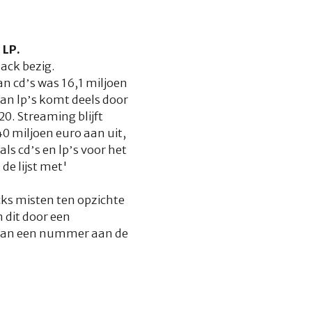
 LP.
back bezig
.
an cd’s was 16,1 miljoen
an lp’s komt deels door
0. Streaming blijft
0 miljoen euro aan uit,
s cd’s en lp’s voor het
 de lijst met'
acks misten ten opzichte
 dit door een
n van een nummer aan de