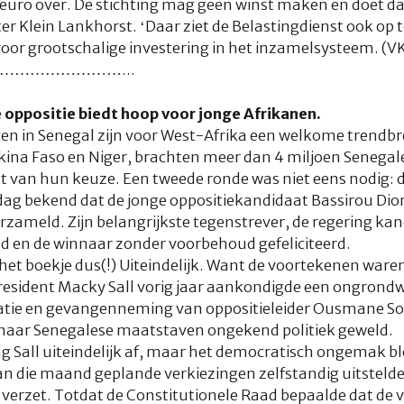
n euro over. De stichting mag geen winst maken en doet d
er Klein Lankhorst. ‘Daar ziet de Belastingdienst ook op 
voor grootschalige investering in het inzamelsysteem. (V
…………………...
oppositie biedt hoop voor jonge Afrikanen.
en in Senegal zijn voor West-Afrika een welkome trendbr
kina Faso en Niger, brachten meer dan 4 miljoen Senegale
t van hun keuze. Een tweede ronde was niet eens nodig: 
dag bekend dat de jonge oppositiekandidaat Bassirou D
zameld. Zijn belangrijkste tegenstrever, de regering k
end en de winnaar zonder voorbehoud gefeliciteerd.
het boekje dus(!) Uiteindelijk. Want de voortekenen waren
president Macky Sall vorig jaar aankondigde een ongrondw
tatie en gevangenneming van oppositieleider Ousmane So
 naar Senegalese maatstaven ongekend politiek geweld.
g Sall uiteindelijk af, maar het democratisch ongemak ble
van die maand geplande verkiezingen zelfstandig uitsteld
verzet. Totdat de Constitutionele Raad bepaalde dat de 