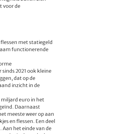
t voor de
 flessen met statiegeld
eizaam functionerende
norme
 sinds 2021 ook kleine
iggen, dat op de
and inzicht in de
miljard euro in het
geïnd. Daarnaast
 het meeste weer op aan
jes en flessen. Een deel
n. Aan het einde van de