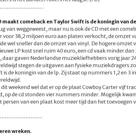
……………………..
D maakt comeback en Taylor Swift is de koningin van de
terug van weggeweest, maar nu is ook de CD met een come
ar voor 38,2 miljoen euro aan platen verkocht, de omzet v
de wel sneller dan de omzet van vinyl. De hogere omzet v
ieuwe LP kost snel ruim 40 euro, een cd vaak minder dan 2
, daar gaven Nederlandse muziekliefhebbers vorig jaar 24
eldwijd stegen de uitgaven aan fysieke muziekdragers zoal
ft is de koningin van de lp. Zij staat op nummers 1,2 en 3 in
reldwijd.
dit weekend wel dat er op de plaat
Cowboy Carter
vijf tr
d, op de cd stonden vier nummers minder. Mogelijk kwam
et persen van een plaat kost meer tijd dan het toevoege
…………………….
ieren wreken.