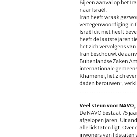
Bij een aanval op het I
naar Israël.
Iran heeft wraak gezwo
vertegenwoordiging in D
Israël dit niet heeft be
heeft de laatste jaren t
het zich vervolgens va
Iran beschouwt de aanva
Buitenlandse Zaken Amir
internationale gemeensc
Khamenei, liet zich eve
daden berouwen’, verkla
……………………………
Veel steun voor NAVO, m
De NAVO bestaat 75 jaar
afgelopen jaren. Uit an
alle lidstaten ligt. Ov
inwoners van lidstaten