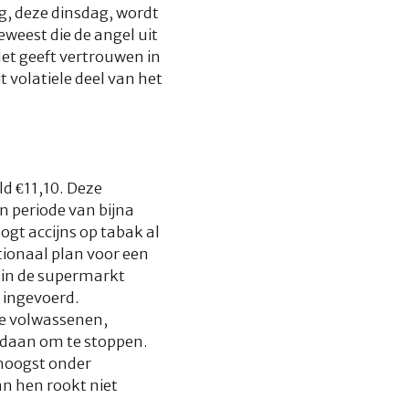
ag, deze dinsdag, wordt
geweest die de angel uit
 Het geeft vertrouwen in
 volatiele deel van het
ld €11,10. Deze
n periode van bijna
oogt accijns op tabak al
tionaal plan voor een
r in de supermarkt
 ingevoerd.
ie volwassenen,
gedaan om te stoppen.
hoogst onder
an hen rookt niet