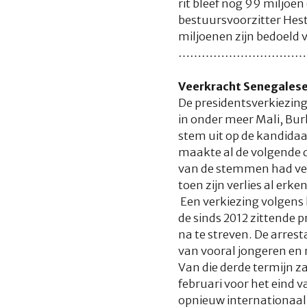
rit bleef nog 99 miljoe
bestuursvoorzitter Hest
miljoenen zijn bedoeld 
………………………………
Veerkracht Senegalese 
De presidentsverkiezing
in onder meer Mali, Bur
stem uit op de kandidaa
maakte al de volgende 
van de stemmen had ver
toen zijn verlies al erk
Een verkiezing volgens 
de sinds 2012 zittende 
na te streven. De arres
van vooral jongeren en
Van die derde termijn za
februari voor het eind 
opnieuw internationaal 