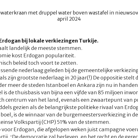
rdogan bij lokale verkiezingen Turkije.
aalt landelijk de meeste stemmen.
mie kost Erdogan populariteit.
isch beleid toch voort te zetten.
ssende nederlaag geleden bij de gemeentelijke verkiezi
ls zijn grootste nederlaag in 20 jaar(!) De oppositie stel
nder meer de steden Istanboel en Ankara zijn nu in handen
l is de thuisbasis van bijna een vijfde van 85 miljoen inwo
ch centrum van het land, evenals een zwaartepunt van po
ls gezien als de belangrijkste politieke rivaal van Erdo
oel, is de winnaar van de burgemeestersverkiezing in de s
einse Volkspartij (CHP) 51% van de stemmen.
ap voor Erdogan, die afgelopen weken juist campagne voe
ij. ‘De democratie zal herleven, en het recht en de gerec