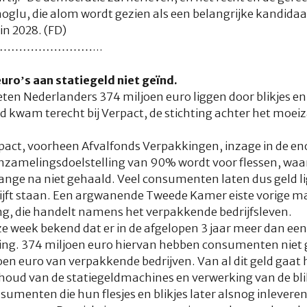
oglu, die alom wordt gezien als een belangrijke kandidaa
in 2028. (FD)
…………………...
ro’s aan statiegeld niet geïnd.
ieten Nederlanders 374 miljoen euro liggen door blikjes en
geld kwam terecht bij Verpact, de stichting achter het mo
rpact, voorheen Afvalfonds Verpakkingen, inzage in de e
nzamelingsdoelstelling van 90% wordt voor flessen, waar
j lange na niet gehaald. Veel consumenten laten dus geld l
ijft staan. Een argwanende Tweede Kamer eiste vorige ma
ing, die handelt namens het verpakkende bedrijfsleven.
e week bekend dat er in de afgelopen 3 jaar meer dan een 
ng. 374 miljoen euro hiervan hebben consumenten niet 
oen euro van verpakkende bedrijven. Van al dit geld gaat
houd van de statiegeldmachines en verwerking van de blik
sumenten die hun flesjes en blikjes later alsnog inlevere