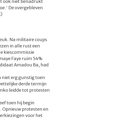
at ook niet benadrukt
toe.’ De overgebleven
K)
euk. Na militaire coups
zen in alle rust een
de kiescommissie
iomaye Faye ruim 54%
andidaat Amadou Ba, had
 niet erg gunstig toen
ettelijke derde termijn
nko leidde tot protesten
ef toen hij begin
e. Opnieuw protesten en
verkiezingen voor het