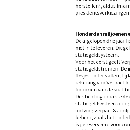
herstellen’, aldus Imam
presidentsverkiezingen 
………………………………
Honderden miljoenen eu
De afgelopen drie jaar l
niet in te leveren. Dit 
statiegeldsysteem.
Voor het eerst geeft Ve
statiegeldstromen. De i
flesjes onder vallen, bi
rekening van Verpact bl
financiën van de sticht
De stichting maakte dez
statiegeldsysteem omgi
ontving Verpact 82 milj
beheer, zoals het onder
is gereserveerd voor con