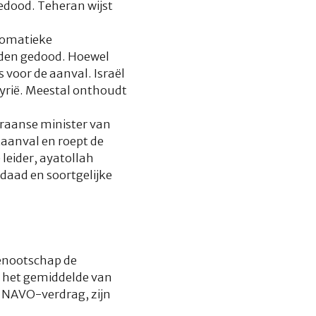
edood. Teheran wijst
lomatieke
rden gedood. Hoewel
 voor de aanval. Israël
Syrië. Meestal onthoudt
Iraanse minister van
aanval en roept de
leider, ayatollah
daad en soortgelijke
genootschap de
nd het gemiddelde van
t NAVO-verdrag, zijn