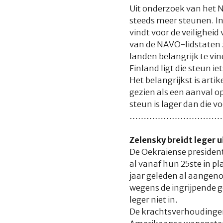
Uit onderzoek van het N
steeds meer steunen. In
vindt voor de veilighe
van de NAVO-lidstaten
landen belangrijk te vin
Finland ligt die steun i
Het belangrijkst is art
gezien als een aanval o
steun is lager dan die 
……………………………
Zelensky breidt leger u
De Oekraiense presiden
al vanaf hun 25ste in p
jaar geleden al aangen
wegens de ingrijpende 
leger niet in.
De krachtsverhoudingen 