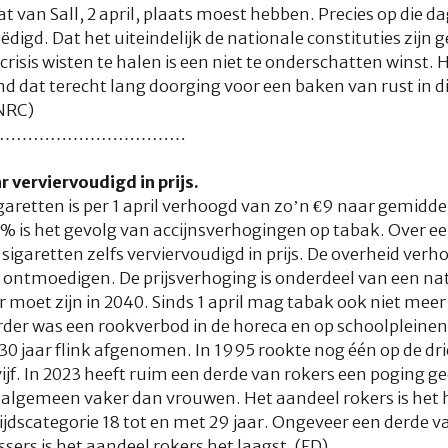
 van Sall, 2 april, plaats moest hebben. Precies op die d
ëdigd. Dat het uiteindelijk de nationale constituties zijn 
 crisis wisten te halen is een niet te onderschatten winst.
 dat terecht lang doorging voor een baken van rust in dit
(NRC)
……………………………
r verviervoudigd in prijs.
igaretten is per 1 april verhoogd van zo’n €9 naar gemidde
3% is het gevolg van accijnsverhogingen op tabak. Over ee
 sigaretten zelfs verviervoudigd in prijs. De overheid verh
e ontmoedigen. De prijsverhoging is onderdeel van een na
er moet zijn in 2040. Sinds 1 april mag tabak ook niet mee
der was een rookverbod in de horeca en op schoolpleinen
 30 jaar flink afgenomen. In 1995 rookte nog één op de dr
vijf. In 2023 heeft ruim een derde van rokers een poging 
algemeen vaker dan vrouwen. Het aandeel rokers is het 
ijdscategorie 18 tot en met 29 jaar. Ongeveer een derde v
sers is het aandeel rokers het laagst. (FD)