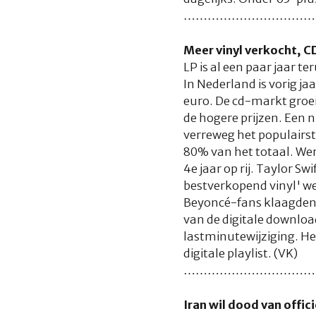
……………………………
Meer vinyl verkocht, C
LP is al een paar jaar 
In Nederland is vorig ja
euro. De cd-markt groei
de hogere prijzen. Een n
verreweg het populairst
80% van het totaal. Wer
4e jaar op rij. Taylor Swi
bestverkopend vinyl' we
Beyoncé-fans klaagden 
van de digitale downloa
lastminutewijziging. H
digitale playlist. (VK)
……………………………
Iran wil dood van offic