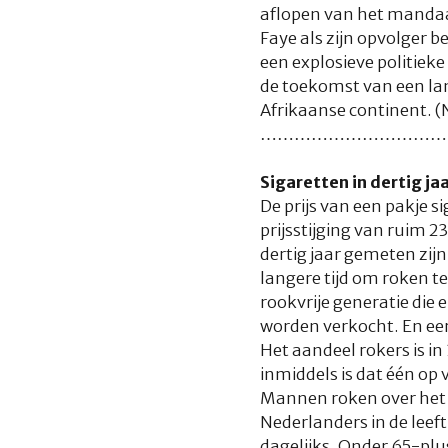
aflopen van het mandaat
Faye als zijn opvolger be
een explosieve politieke
de toekomst van een land
Afrikaanse continent. 
……………………………
Sigaretten in dertig jaa
De prijs van een pakje s
prijsstijging van ruim 2
dertig jaar gemeten zijn
langere tijd om roken t
rookvrije generatie die 
worden verkocht. En eer
Het aandeel rokers is in
inmiddels is dat één op 
Mannen roken over het 
Nederlanders in de leeft
dagelijks. Onder 65-plus