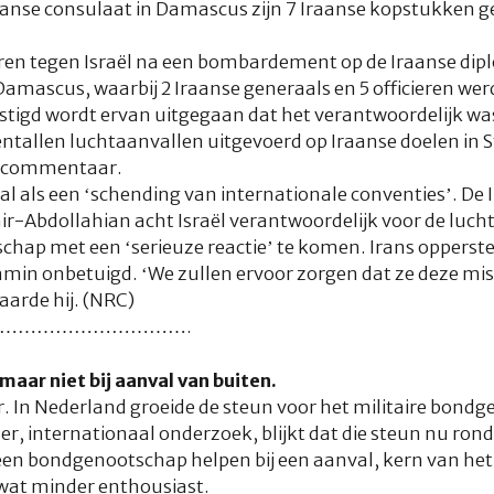
raanse consulaat in Damascus zijn 7 Iraanse kopstukken g
ren tegen Israël na een bombardement op de Iraanse dip
amascus, waarbij 2 Iraanse generaals en 5 officieren we
vestigd wordt ervan uitgegaan dat het verantwoordelijk was
ientallen luchtaanvallen uitgevoerd op Iraanse doelen in 
n commentaar.
l als een ‘schending van internationale conventies’. De 
-Abdollahian acht Israël verantwoordelijk voor de lucht
hap met een ‘serieuze reactie’ te komen. Irans opperste 
nmin onbetuigd. ‘We zullen ervoor zorgen dat ze deze mis
arde hij. (NRC)
………………………….
aar niet bij aanval van buiten.
. In Nederland groeide de steun voor het militaire bond
der, internationaal onderzoek, blijkt dat die steun nu ro
er een bondgenootschap helpen bij een aanval, kern van he
 wat minder enthousiast.