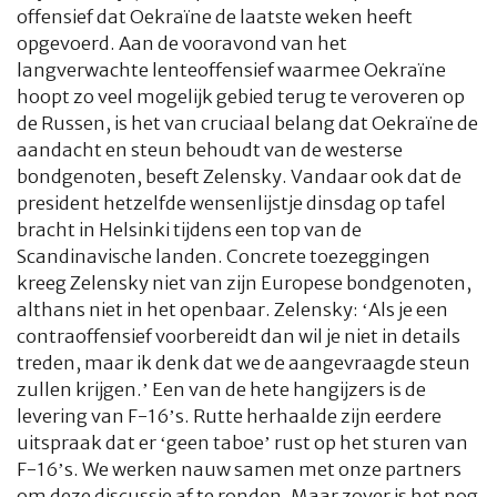
offensief dat Oekraïne de laatste weken heeft
opgevoerd. Aan de vooravond van het
langverwachte lenteoffensief waarmee Oekraïne
hoopt zo veel mogelijk gebied terug te veroveren op
de Russen, is het van cruciaal belang dat Oekraïne de
aandacht en steun behoudt van de westerse
bondgenoten, beseft Zelensky. Vandaar ook dat de
president hetzelfde wensenlijstje dinsdag op tafel
bracht in Helsinki tijdens een top van de
Scandinavische landen. Concrete toezeggingen
kreeg Zelensky niet van zijn Europese bondgenoten,
althans niet in het openbaar. Zelensky: ‘Als je een
contraoffensief voorbereidt dan wil je niet in details
treden, maar ik denk dat we de aangevraagde steun
zullen krijgen.’ Een van de hete hangijzers is de
levering van F-16’s. Rutte herhaalde zijn eerdere
uitspraak dat er ‘geen taboe’ rust op het sturen van
F-16’s. We werken nauw samen met onze partners
om deze discussie af te ronden. Maar zover is het nog