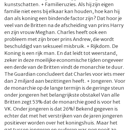
kunstschatten. + Familieruzies. Als hij zijn eigen
familie niet eens bij elkaar kan houden, hoe kan hij
dan als koning een bindende factor zijn? Dat hoor je
veel van de Britten na de afscheiding van prins Harry
en zijn vrouw Meghan. Charles heeft ook een
probleem met zijn broer prins Andrew, die wordt
beschuldigd van seksueel misbruik. + Rijkdom. De
Koning is een rijk man. En dat leidt tot weerstand,
zeker in deze moeilijke economische tijden ongeveer
een derde van de Britten vindt de monarchie te duur.
The Guardian concludeert dat Charles voor iets meer
dan 2 miljard aan bezittingen heeft. + Jongeren. Voor
de monarchie op de lange termijn is de geringe steun
onder jongeren het belangrijkste obstakel Van alle
Britten zegt 53% dat de monarchie goed is voor het
VK. Onder jongeren is dat 26%! Bekend gegeven is
echter dat met het verstrijken van de jaren jongeren
positiever worden over het koningshuis. Maar het
gat tussen jongeren en ouderen was nog nooit zo