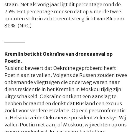
staan. Net als vorig jaar ligt dit percentage rond de
75%. Het percentage mensen dat op 4 mei de twee
minuten stilte in acht neemt steeg licht van 84 naar
86%. (NRC)
_____
Kremlin beticht Oekraïne van droneaanval op
Poetin.
Rusland beweert dat Oekraïne geprobeerd heeft
Poetin aan te vallen. Volgens de Russen zouden twee
onbemande vliegtuigen die onderweg waren naar
HOME
COLUMNS
WHAT'S NEW(S)
ECONOMIE
SPORT
diens residentie in het Kremlin in Moskou tijdig zijn
uitgeschakeld. Oekraïne ontkent een aanslag te
CULTUUR
RADIO
ABONNEMENT
DONEREN
MAGAZINE
hebben beraamd en denkt dat Rusland een excuus
zoekt voor verdere escalatie. Op een persconferentie
AUTEURS
ADVERTEREN
ZOEKEN
in Helsinki zei de Oekraïense president Zelensky: ‘Wij
vallen Poetin niet aan, of Moskou, wij vechten op ons
eigen grondgebied. Er zijn geen slachtoffers