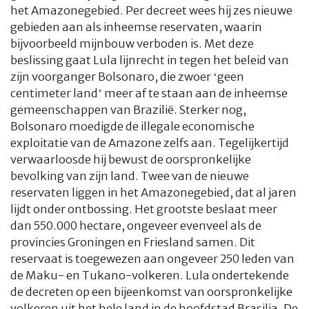
het Amazonegebied. Per decreet wees hij zes nieuwe
gebieden aan als inheemse reservaten, waarin
bijvoorbeeld mijnbouw verboden is. Met deze
beslissing gaat Lula lijnrecht in tegen het beleid van
zijn voorganger Bolsonaro, die zwoer ‘geen
centimeter land’ meer af te staan aan de inheemse
gemeenschappen van Brazilië. Sterker nog,
Bolsonaro moedigde de illegale economische
exploitatie van de Amazone zelfs aan. Tegelijkertijd
verwaarloosde hij bewust de oorspronkelijke
bevolking van zijn land. Twee van de nieuwe
reservaten liggen in het Amazonegebied, dat al jaren
lijdt onder ontbossing. Het grootste beslaat meer
dan 550.000 hectare, ongeveer evenveel als de
provincies Groningen en Friesland samen. Dit
reservaat is toegewezen aan ongeveer 250 leden van
de Maku- en Tukano-volkeren. Lula ondertekende
de decreten op een bijeenkomst van oorspronkelijke
volkeren uit het hele land in de hoofdstad Brasilia. De