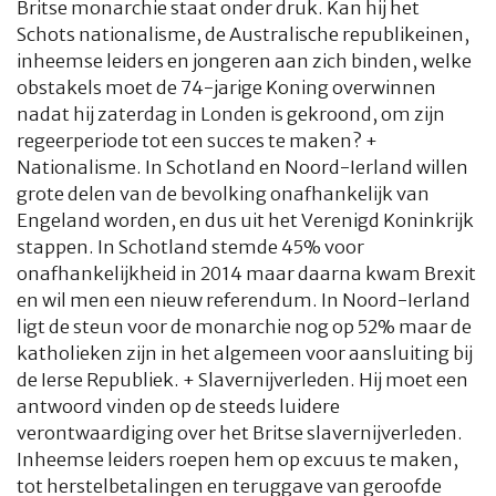
Britse monarchie staat onder druk. Kan hij het
Schots nationalisme, de Australische republikeinen,
inheemse leiders en jongeren aan zich binden, welke
obstakels moet de 74-jarige Koning overwinnen
nadat hij zaterdag in Londen is gekroond, om zijn
regeerperiode tot een succes te maken? +
Nationalisme. In Schotland en Noord-Ierland willen
grote delen van de bevolking onafhankelijk van
Engeland worden, en dus uit het Verenigd Koninkrijk
stappen. In Schotland stemde 45% voor
onafhankelijkheid in 2014 maar daarna kwam Brexit
en wil men een nieuw referendum. In Noord-Ierland
ligt de steun voor de monarchie nog op 52% maar de
katholieken zijn in het algemeen voor aansluiting bij
de Ierse Republiek. + Slavernijverleden. Hij moet een
antwoord vinden op de steeds luidere
verontwaardiging over het Britse slavernijverleden.
Inheemse leiders roepen hem op excuus te maken,
tot herstelbetalingen en teruggave van geroofde