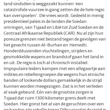
land sindsdien is weggezakt kunnen ‘een
catastrofale vuurzee in gang zetten die de hele regio
kan overspoelen’. Die vrees wordt. Gedeeld in menig
presidentieel paleis in de landen die Soedan
omringen, van Tsjaad en Libië tot Zuid Soedan en de
Centraal Afrikaanse Republiek (CAR). Nu al zijn hun
poreuze grenzen niet bestand tegen de gevolgen van
het gevecht tussen Al-Burhan en Hemedti.
Honderdduizenden vluchtelingen, strijders en
gesmokkelde wapens en brandstof gaan het land in
en uit. De regio is toch al chronisch instabiel.
Impopulaire leiders kampen met een allegaartje aan
milities en rebellengroepen die wegens hun etnische
banden of lonkende dollars gemakkelijk in de strijd
kunnen worden meegezogen. Dat is in het verleden
al vaak gebeurd. Eén van de grootste zorgen is
Tsjaad dat ruim 1300 kilometer grens deelt met
Soedan. Hier gonst het al van de geruchten over een
op handen zijn rebellie tegen Déby voordat de strijd in