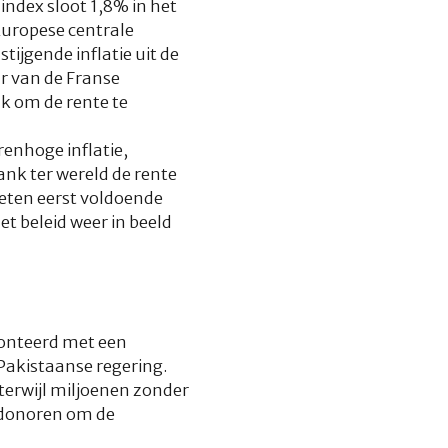
ndex sloot 1,8% in het
 Europese centrale
ijgende inflatie uit de
ur van de Franse
nk om de rente te
renhoge inflatie,
nk ter wereld de rente
eten eerst voldoende
t beleid weer in beeld
fronteerd met een
Pakistaanse regering.
terwijl miljoenen zonder
e donoren om de