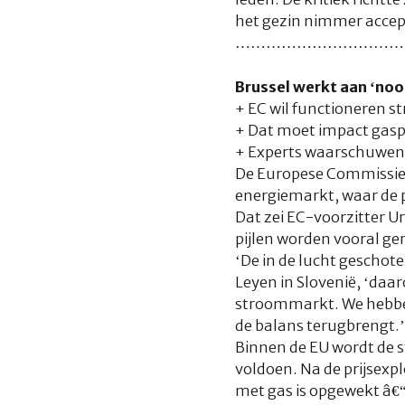
het gezin nimmer accep
……………………………
Brussel werkt aan ‘noo
+ EC wil functioneren 
+ Dat moet impact gasp
+ Experts waarschuwen da
De Europese Commissie 
energiemarkt, waar de 
Dat zei EC-voorzitter U
pijlen worden vooral ge
‘De in de lucht geschot
Leyen in Slovenië, ‘da
stroommarkt. We hebben 
de balans terugbrengt.’
Binnen de EU wordt de s
voldoen. Na de prijsexpl
met gas is opgewekt â€