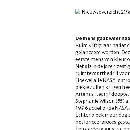
De mens gaat weer naa
Ruim vijftig jaar nadat
gelanceerd worden. Deze
eerste mens van kleur 
Net als in de jaren zest
ruimtevaartbedrijf voora
Hoewel alle NASA-astro
plekje zullen krijgen he
Artemis-team’ doopte. V
Stephanie Wilson (55) al
1996 actief bij de NASA 
Echter bleek maandag d
het lanceerproces gest
Een derde poging zal pa