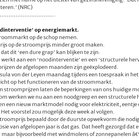
teren.’ (NRC)
…………………………..
dinterventie’ op energiemarkt.
stroommarkt op de schop nemen.
rijs op de stroomprijs minder groot maken.
t dit ‘een dure grap’ kan blijken te zijn.
werkt aan een ‘noodinterventie’ en een ‘structurele her
prijzen de afgelopen maanden zijn geëxplodeerd.
rsula von der Leyen maandag tijdens een toespraak in het
richt op het functioneren van de stroommarkt.
en stroomprijzen laten de beperkingen van ons huidige mod
arom werken we nu aan een noodgreep en een structurele
een nieuw marktmodel nodig voor elektriciteit, eentje d
 Het voorstel zou mogelijk deze week al volgen.
troomprijs bepaald door de duurste opwekvorm die nodig 
osie van afgelopen jaar is dat gas. Dat heeft gezorgd dat e
“ maar bijvoorbeeld met windmolens of zonnepanelen â€