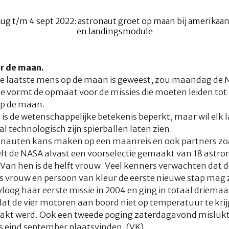
r de maan.
 de laatste mens op de maan is geweest, zou maandag de
 vormt de opmaat voor de missies die moeten leiden tot 
op de maan.
ig is de wetenschappelijke betekenis beperkt, maar wil elk
l technologisch zijn spierballen laten zien.
nauten kans maken op een maanreis en ook partners zoa
eft de NASA alvast een voorselectie gemaakt van 18 astron
an hen is de helft vrouw. Veel kenners verwachten dat 
s vrouw en persoon van kleur de eerste nieuwe stap mag ze
vloog haar eerste missie in 2004 en ging in totaal driemaa
at de vier motoren aan boord niet op temperatuur te kr
aakt werd. Ook een tweede poging zaterdagavond mislukt
s eind september plaatsvinden. (VK)