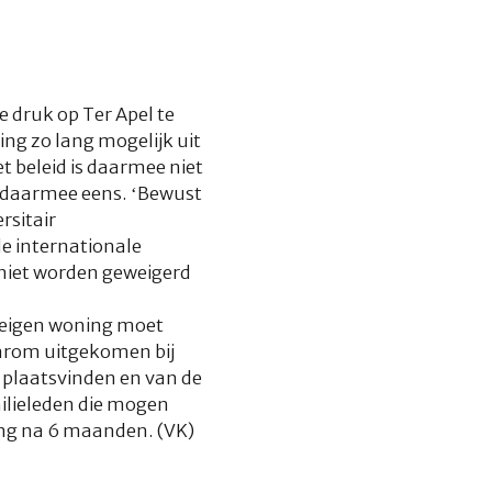
druk op Ter Apel te
ng zo lang mogelijk uit
t beleid is daarmee niet
et daarmee eens. ‘Bewust
rsitair
e internationale
 niet worden geweigerd
n eigen woning moet
aarom uitgekomen bij
 plaatsvinden en van de
ilieleden die mogen
ng na 6 maanden. (VK)