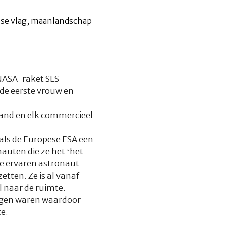
 NASA-raket SLS
de eerste vrouw en
 land en elk commercieel
ls de Europese ESA een
auten die ze het ‘het
de ervaren astronaut
tten. Ze is al vanaf
l naar de ruimte.
ijgen waren waardoor
e.