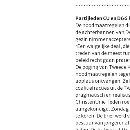
……………………………
Partijleden CU en D66 k
De noodmaatregelen die h
de achterbannen van D66
gezin nimmer acceptere
‘Een walgelijke deal, d
treden van de meest fun
beleid recht gaan praten
De poging van Tweede K
noodmaatregelen tegen d
applaus ontvangen. Ze h
coalitiefracties uit de 
pragmatisch en realisti
ChristenUnie-leden roe
aangekondigd. Zondag ri
te keren. De brief werd
bestuur van jongerenaf
leden. De kritiek richtt