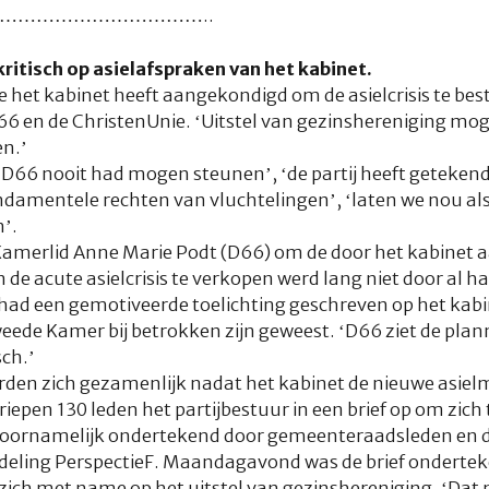
……………………………..
ritisch op asielafspraken van het kabinet.
et kabinet heeft aangekondigd om de asielcrisis te bestrij
 en de ChristenUnie. ‘Uitstel van gezinshereniging mogen
n.’
ie D66 nooit had mogen steunen’, ‘de partij heeft geteken
damentele rechten van vluchtelingen’, ‘laten we nou als
’.
amerlid Anne Marie Podt (D66) om de door het kabinet
e acute asielcrisis te verkopen werd lang niet door al h
ad een gemotiveerde toelichting geschreven op het kabi
Tweede Kamer bij betrokken zijn geweest. ‘D66 ziet de plan
sch.’
rden zich gezamenlijk nadat het kabinet de nieuwe asie
epen 130 leden het partijbestuur in een brief op om zich
 voornamelijk ondertekend door gemeenteraadsleden en do
deling PerspectieF. Maandagavond was de brief ondertek
e zich met name op het uitstel van gezinshereniging. ‘Dat 