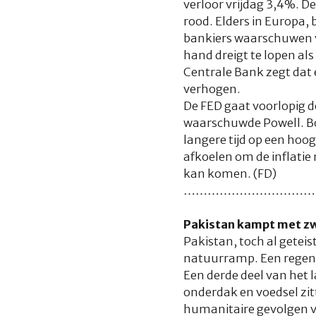
verloor vrijdag 3,4%. D
rood. Elders in Europa, 
bankiers waarschuwen voo
hand dreigt te lopen al
Centrale Bank zegt dat 
verhogen.
De FED gaat voorlopig do
waarschuwde Powell. Bov
langere tijd op een ho
afkoelen om de inflatie 
kan komen. (FD)
……………………………
Pakistan kampt met zw
Pakistan, toch al getei
natuurramp. Een regenv
Een derde deel van het 
onderdak en voedsel zit
humanitaire gevolgen v