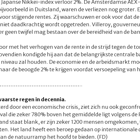
e Japanse Nikkei-index verloor 2%. De Amsterdamse AEX-i
bijvoorbeeld in Duitsland, waren de verliezen nog groter.
r stijgende rentes. Zij waarschuwen er ook voor dat de st
s niet daadkrachtig wordt opgetreden. Villeroy, gouverne
er geen twijfel mag bestaan over de bereidheid van de ba
or met het verhogen van de rente in de strijd tegen de to
endien kondigde hij aan dat de belangrijkste centrale ba
og niveau zal houden. De economie en de arbeidsmarkt mo
naar de beoogde 2% te krijgen voordat versoepeling van he
………………………………………..
aarste regen in decennia.
sterd door een economische crisis, ziet zich nu ook gecon
al die zeker 780% boven het gemiddelde ligt volgens de 
land staat blank, er zijn zeker 1200 mensen omgekomen, 
ten. Het land heeft een beroep gedaan op international
an de natuurramp het hoofd te bieden. (FD)