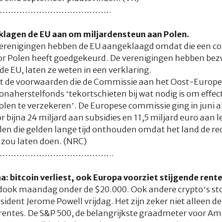
………………………………….
klagen de EU aan om miljardensteun aan Polen.
verenigingen hebben de EU aangeklaagd omdat die een c
oor Polen heeft goedgekeurd. De verenigingen hebben be
 de EU, laten ze weten in een verklaring.
at de voorwaarden die de Commissie aan het Oost-Europes
ronaherstelfonds ‘tekortschieten bij wat nodig is om effec
len te verzekeren’. De Europese commissie ging in juni 
 bijna 24 miljard aan subsidies en 11,5 miljard euro aan 
n die gelden lange tijd onthouden omdat het land de rec
 zou laten doen. (NRC)
…………………………………..
: bitcoin verliest, ook Europa voorziet stijgende rente
n dook maandag onder de $20.000. Ook andere crypto’s st
dent Jerome Powell vrijdag. Het zijn zeker niet alleen de
 rentes. De S&P 500, de belangrijkste graadmeter voor A