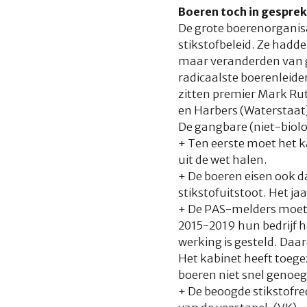
Boeren toch in gesprek
De grote boerenorganis
stikstofbeleid. Ze hadd
maar veranderden van ge
radicaalste boerenleide
zitten premier Mark Rut
en Harbers (Waterstaat)
De gangbare (niet-biolo
+ Ten eerste moet het 
uit de wet halen.
+ De boeren eisen ook da
stikstofuitstoot. Het j
+ De PAS-melders moeten
2015-2019 hun bedrijf h
werking is gesteld. Daa
Het kabinet heeft toege
boeren niet snel genoeg
+ De beoogde stikstofre