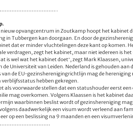
……………………………..
p.
 nieuw opvangcentrum in Zoutkamp hoopt het kabinet de 
ng in Tubbergen kan doorgaan. En door de gezinsherenigi
abinet dat er minder vluchtelingen deze kant op komen. He
nale verdragen, zegt het kabinet, maar niet iedereen is h
at is wel wat het kabinet doet’, zegt Mark Klaassen, unive
de Universiteit van Leiden. Nederland is gehouden aan d
s van de EU-gezinsherenigingrichtlijn mag de hereniging
 verblijfsstatus hebben gekregen.
t als voorwaarde stellen dat een statushouder eerst ee
milie mag overkomen. Volgens Klaassen is het kabinet d
ermijn waarbinnen beslist wordt of gezinshereniging mag
volgens daadwerkelijk een visum wordt verleend aan fam
er op een beslissing na 9 maanden en een visumverleni
…………………………