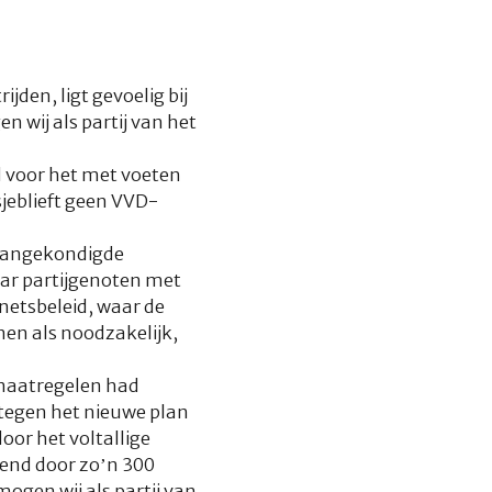
den, ligt gevoelig bij
 wij als partij van het
d voor het met voeten
jeblieft geen VVD-
 aangekondigde
aar partijgenoten met
netsbeleid, waar de
nen als noodzakelijk,
lmaatregelen had
 tegen het nieuwe plan
or het voltallige
end door zo’n 300
mogen wij als partij van