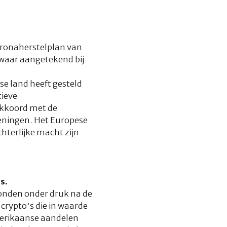
oronaherstelplan van
zwaar aangetekend bij
e land heeft gesteld
tieve
akkoord met de
leningen. Het Europese
hterlijke macht zijn
s.
onden onder druk na de
 crypto’s die in waarde
merikaanse aandelen