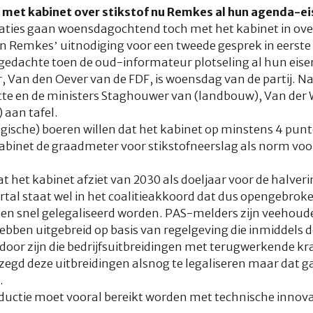
 met kabinet over stikstof nu Remkes al hun agenda-eis
aties gaan woensdagochtend toch met het kabinet in over
en Remkes’ uitnodiging voor een tweede gesprek in eerste 
dachte toen de oud-informateur plotseling al hun eisen
r, Van den Oever van de FDF, is woensdag van de partij. 
te en de ministers Staghouwer van (landbouw), Van der W
 aan tafel.
gische) boeren willen dat het kabinet op minstens 4 punt
kabinet de graadmeter voor stikstofneerslag als norm vo
t het kabinet afziet van 2030 als doeljaar voor de halver
aartal staat wel in het coalitieakkoord dat dus opengebr
 snel gelegaliseerd worden. PAS-melders zijn veehouder
ebben uitgebreid op basis van regelgeving die inmiddels d
rdoor zijn die bedrijfsuitbreidingen met terugwerkende kr
zegd deze uitbreidingen alsnog te legaliseren maar dat ga
.
ductie moet vooral bereikt worden met technische innova