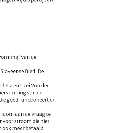
vorming’ van de
 Sloveense Bled. De
el zien’, zei Von der
 hervorming van de
ie goed functioneert en
is om aan de vraag te
r voor stroom die niet
“ ook meer betaald