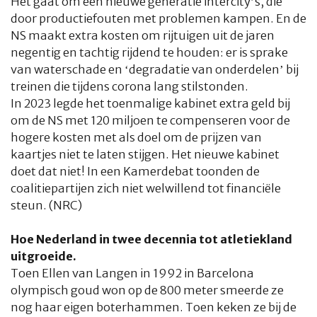
Het gaat om een nieuwe generatie intercity’s, die
door productiefouten met problemen kampen. En de
NS maakt extra kosten om rijtuigen uit de jaren
negentig en tachtig rijdend te houden: er is sprake
van waterschade en ‘degradatie van onderdelen’ bij
treinen die tijdens corona lang stilstonden.
In 2023 legde het toenmalige kabinet extra geld bij
om de NS met 120 miljoen te compenseren voor de
hogere kosten met als doel om de prijzen van
kaartjes niet te laten stijgen. Het nieuwe kabinet
doet dat niet! In een Kamerdebat toonden de
coalitiepartijen zich niet welwillend tot financiële
steun. (NRC)
Hoe Nederland in twee decennia tot atletiekland
uitgroeide.
Toen Ellen van Langen in 1992 in Barcelona
olympisch goud won op de 800 meter smeerde ze
nog haar eigen boterhammen. Toen keken ze bij de