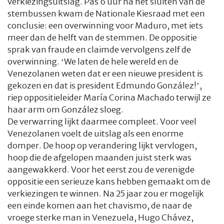
verkiezingsuitslag. Pas 6 uur na het sluiten van de
stembussen kwam de Nationale Kiesraad met een
conclusie: een overwinning voor Maduro, met iets
meer dan de helft van de stemmen. De oppositie
sprak van fraude en claimde vervolgens zelf de
overwinning. ‘We laten de hele wereld en de
Venezolanen weten dat er een nieuwe president is
gekozen en dat is president Edmundo González!’,
riep oppositieleider María Corina Machado terwijl ze
haar arm om González sloeg.
De verwarring lijkt daarmee compleet. Voor veel
Venezolanen voelt de uitslag als een enorme
domper. De hoop op verandering lijkt vervlogen,
hoop die de afgelopen maanden juist sterk was
aangewakkerd. Voor het eerst zou de verenigde
oppositie een serieuze kans hebben gemaakt om de
verkiezingen te winnen. Na 25 jaar zou er mogelijk
een einde komen aan het chavismo, de naar de
vroege sterke man in Venezuela, Hugo Chávez,