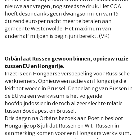
nieuwe aanvragen, nog steeds te druk. Het COA
hoeft desondanks geen dwangsommen van 15
duizend euro per nacht meer te betalen aan
gemeente Westerwolde. Het maximum van
anderhalf miljoen is begin juni bereikt.
(VK)
…………………………………………………..
Orbán laat Russen gewoon binnen, opnieuw ruzie
tussen EU en Hongarije.
Inzet is een Hongaarse versoepeling voor Russische
werknemers. Opnieuw een actie van Hongarije die
leidt tot woede in Brussel. De toelating van Russen in
de EU via een werkvisum is het volgende
hoofdpijndossier in de toch al zeer slechte relatie
tussen Boedapest en Brussel.
Drie dagen na Orbáns bezoek aan Poetin besloot
HOME
COLUMNS
WHAT'S NEW(S)
ECONOMIE
SPORT
Hongarije op 8 juli dat Russen en Wit-Russen in
aanmerking komen voor een Hongaars werkvisum.
CULTUUR
RADIO
ABONNEMENT
DONEREN
MAGAZINE