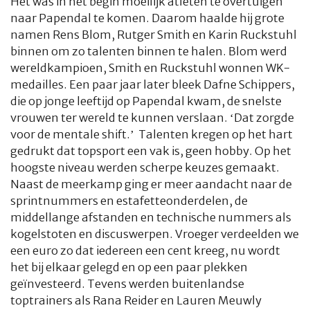
Het was in het begin moeilijk atleten te overtuigen
naar Papendal te komen. Daarom haalde hij grote
namen Rens Blom, Rutger Smith en Karin Ruckstuhl
binnen om zo talenten binnen te halen. Blom werd
wereldkampioen, Smith en Ruckstuhl wonnen WK-
medailles. Een paar jaar later bleek Dafne Schippers,
die op jonge leeftijd op Papendal kwam, de snelste
vrouwen ter wereld te kunnen verslaan. ‘Dat zorgde
voor de mentale shift.’ Talenten kregen op het hart
gedrukt dat topsport een vak is, geen hobby. Op het
hoogste niveau werden scherpe keuzes gemaakt.
Naast de meerkamp ging er meer aandacht naar de
sprintnummers en estafetteonderdelen, de
middellange afstanden en technische nummers als
kogelstoten en discuswerpen. Vroeger verdeelden we
een euro zo dat iedereen een cent kreeg, nu wordt
het bij elkaar gelegd en op een paar plekken
geïnvesteerd. Tevens werden buitenlandse
toptrainers als Rana Reider en Lauren Meuwly