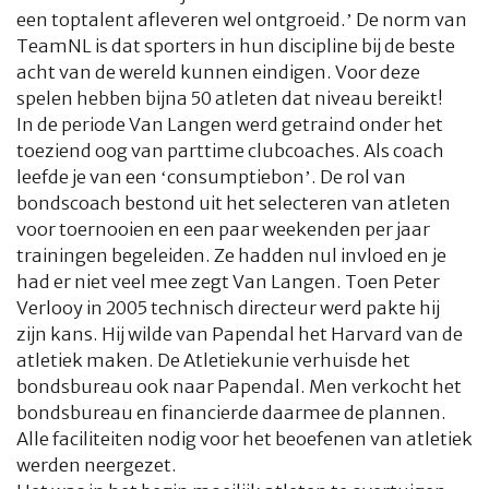
een toptalent afleveren wel ontgroeid.’ De norm van
TeamNL is dat sporters in hun discipline bij de beste
acht van de wereld kunnen eindigen. Voor deze
spelen hebben bijna 50 atleten dat niveau bereikt!
In de periode Van Langen werd getraind onder het
toeziend oog van parttime clubcoaches. Als coach
leefde je van een ‘consumptiebon’. De rol van
bondscoach bestond uit het selecteren van atleten
voor toernooien en een paar weekenden per jaar
trainingen begeleiden. Ze hadden nul invloed en je
had er niet veel mee zegt Van Langen. Toen Peter
Verlooy in 2005 technisch directeur werd pakte hij
zijn kans. Hij wilde van Papendal het Harvard van de
atletiek maken. De Atletiekunie verhuisde het
bondsbureau ook naar Papendal. Men verkocht het
bondsbureau en financierde daarmee de plannen.
Alle faciliteiten nodig voor het beoefenen van atletiek
werden neergezet.