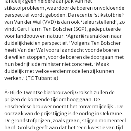
landelijk geen heldere aanpak van het
stikstofprobleem, waardoor de boeren onvoldoende
perspectief wordt geboden. De recente ‘stikstofbrief’
van Van der Wal (VVD) is dan ook ‘teleurstellend’, zo
vindt Gert Harm Ten Bolscher (SGP), gedeputeerde
voor landbouw en natuur. ‘Agrariërs snakken naar
duidelijkheid en perspectief.’ Volgens Ten Bolscher
heeft Van der Wal vooral aandacht voor de boeren
die willen stoppen, voor de boeren die doorgaan met
hun bedrijf is de minister niet concreet. ‘Maak
duidelijk met welke verdienmodellen zij kunnen
werken.’ (TC Tubantia)
Â·
Bij de Twentse bierbrouwerij Grolsch zullen de
prijzen de komende tijd omhoog gaan. De
Enschedese brouwer noemt het ‘onvermijdelijk’. De
oorzaak van de prijsstijging is de oorlog in Oekraïne.
De grondstofprijzen, zoals graan, stijgen momenteel
hard. Grolsch geeft aan dat het ‘een kwestie van tijd