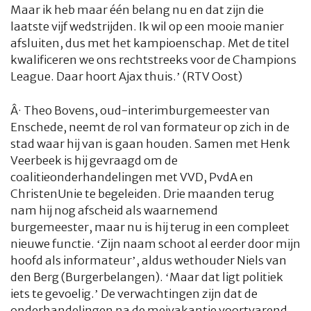
Maar ik heb maar één belang nu en dat zijn die
laatste vijf wedstrijden. Ik wil op een mooie manier
afsluiten, dus met het kampioenschap. Met de titel
kwalificeren we ons rechtstreeks voor de Champions
League. Daar hoort Ajax thuis.’ (RTV Oost)
Â·
Theo Bovens, oud-interimburgemeester van
Enschede, neemt de rol van formateur op zich in de
stad waar hij van is gaan houden. Samen met Henk
Veerbeek is hij gevraagd om de
coalitieonderhandelingen met VVD, PvdA en
ChristenUnie te begeleiden. Drie maanden terug
nam hij nog afscheid als waarnemend
burgemeester, maar nu is hij terug in een compleet
nieuwe functie. ‘Zijn naam schoot al eerder door mijn
hoofd als informateur’, aldus wethouder Niels van
den Berg (Burgerbelangen). ‘Maar dat ligt politiek
iets te gevoelig.’ De verwachtingen zijn dat de
onderhandelingen na de meivakantie voortvarend