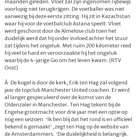
maanden geleden. Vloet zal zijn ingenomen rijbewijs
voorlopig niet terugkrijgen. De voetballer was niet
aanwezig bij deze eerste zitting. Hij zit in Kazachstan
waar hij voor de voetbalclub Astana speelt. Vloet
werd geschorst door de Almelose club toen het
duidelijk werd dat hij onder invloed achter het stuur
zat tijdens het ongeluk. Met ruim 200 kilometer reed
hij veel te hard en veroorzaakte hij het ongeluk
waarbij de 4-jarige Gio om het leven kwam. (RTV
Oost)
Â·
De kogel is door de kerk, Erik ten Hag zal volgend
jaar de topclub Manchester United coachen. Er werd
al langer gespeculeerd over de komst van de
HOME
COLUMNS
WHAT'S NEW(S)
ECONOMIE
SPORT
Oldenzaler in Manchester. Ten Hag tekent bij de
Engelse grootmacht voor drie jaar met een optie op
CULTUUR
RADIO
ABONNEMENT
DONEREN
MAGAZINE
nog een seizoen. ‘Ik ben blij dat het rond is en officieel
bekend is gemaakt’, zegt ten Hag op de website van
AUTEURS
ADVERTEREN
ZOEKEN
de Amsterdammers. ‘Die duidelijkheid is belangrijk.