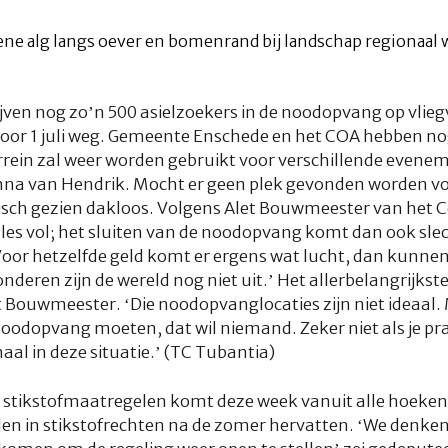
jven nog zo’n 500 asielzoekers in de noodopvang op vlieg
oor 1 juli weg. Gemeente Enschede en het COA hebben no
rein zal weer worden gebruikt voor verschillende evenem
nna van Hendrik. Mocht er geen plek gevonden worden voo
isch gezien dakloos. Volgens Alet Bouwmeester van het
lles vol; het sluiten van de noodopvang komt dan ook slech
oor hetzelfde geld komt er ergens wat lucht, dan kunne
deren zijn de wereld nog niet uit.’ Het allerbelangrijkst
 Bouwmeester. ‘Die noodopvanglocaties zijn niet ideaal
dopvang moeten, dat wil niemand. Zeker niet als je praa
al in deze situatie.’ (TC Tubantia)
de stikstofmaatregelen komt deze week vanuit alle hoeken
elen in stikstofrechten na de zomer hervatten. ‘We denk