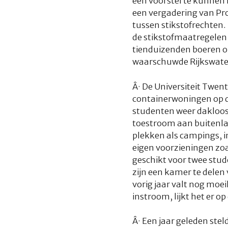
een voorstel te kunnen 
een vergadering van Pro
tussen stikstofrechten
de stikstofmaatregelen 
tienduizenden boeren op
waarschuwde Rijkswaters
Â·
De Universiteit Twen
containerwoningen op 
studenten weer dakloos 
toestroom aan buitenla
plekken als campings, 
eigen voorzieningen zo
geschikt voor twee stud
zijn een kamer te delen 
vorig jaar valt nog moei
instroom, lijkt het er o
Â·
Een jaar geleden stel