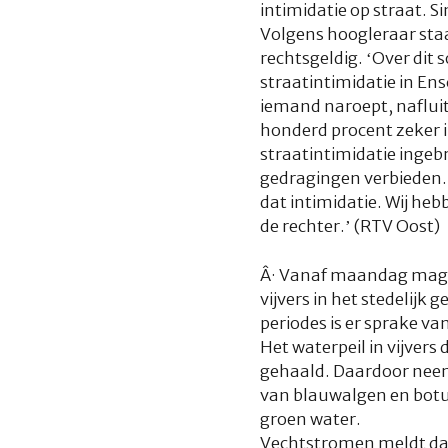
intimidatie op straat. S
Volgens hoogleraar staa
rechtsgeldig. ‘Over dit 
straatintimidatie in Ens
iemand naroept, nafluit
honderd procent zeker in
straatintimidatie ingeb
gedragingen verbieden. A
dat intimidatie. Wij he
de rechter.’ (RTV Oost)
Â·
Vanaf maandag mag i
vijvers in het stedelij
periodes is er sprake va
Het waterpeil in vijvers
gehaald. Daardoor neemt 
van blauwalgen en botu
groen water.
Vechtstromen meldt dat 