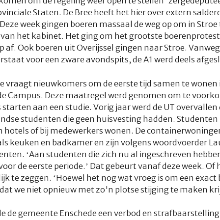
komen om de regeling weer open te stellen’ zei gedeputeer
vinciale Staten. De Bree heeft het hier over extern salder
. Deze week gingen boeren massaal de weg op om in Stroe
van het kabinet. Het ging om het grootste boerenprotest
 af. Ook boeren uit Overijssel gingen naar Stroe. Vanweg
taat voor een zware avondspits, de A1 werd deels afgesl
te vraagt nieuwkomers om de eerste tijd samen te wonen 
de Campus. Deze maatregel werd genomen om te voorko
starten aan een studie. Vorig jaar werd de UT overvalle
ndse studenten die geen huisvesting hadden. Studenten 
in hotels of bij medewerkers wonen. De containerwoning
als keuken en badkamer en zijn volgens woordvoerder La
enten. ‘Aan studenten die zich nu al ingeschreven hebben
voor de eerste periode.’ Dat gebeurt vanaf deze week. Of 
lijk te zeggen. ‘Hoewel het nog wat vroeg is om een exact
p dat we niet opnieuw met zo'n plotse stijging te maken kr
de de gemeente Enschede een verbod en strafbaarstelling 