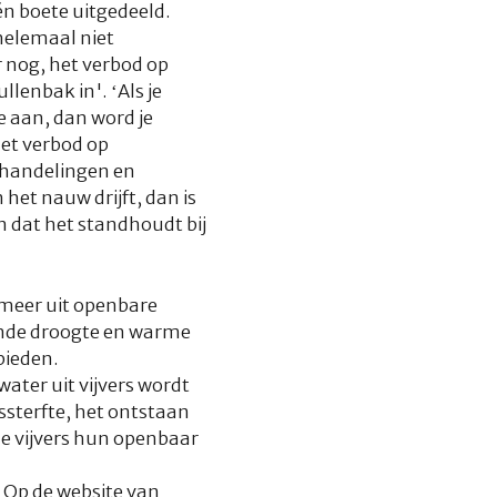
één boete uitgedeeld.
 helemaal niet
r nog, het verbod op
lenbak in'. ‘Als je
e aan, dan word je
het verbod op
e handelingen en
het nauw drijft, dan is
 dat het standhoudt bij
meer uit openbare
dende droogte en warme
bieden.
water uit vijvers wordt
issterfte, het ontstaan
e vijvers hun openbaar
 Op de website van