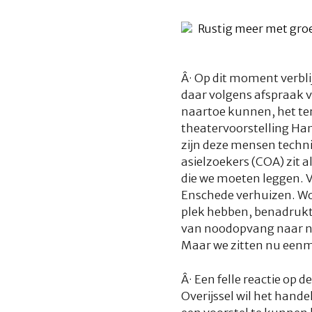
Â·
Op dit moment verbli
daar volgens afspraak v
naartoe kunnen, het ter
theatervoorstelling Ha
zijn deze mensen techn
asielzoekers (COA) zit a
die we moeten leggen. V
Enschede verhuizen. Won
plek hebben, benadrukt
van noodopvang naar noo
Maar we zitten nu eenma
Â·
Een felle reactie op 
Overijssel wil het hand