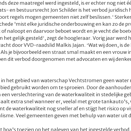
inds deze maatregel werd ingesteld, is er echter nog niet 
ts- en bestuursrecht Jon Schilder is het verbod juridisch
soort regels mogen gemeenten niet zelf beslissen.’ Sterke
chede 'mist elke juridische onderbouwing en kan zo de prul
 of naloopt en daarvoor beboet wordt en je vecht die boet
 het gelijk gesteld’, zegt de hoogleraar. Vorig jaar werd 
racht door VVD-raadslid Malkis Jajan. ‘Wat wij doen, is d
ls je bijvoorbeeld een straat smal maakt en een vrouw in 
bben dit verbod doorgenomen met advocaten en wij denken
n het gebied van waterschap Vechtstromen geen water 
k gebied gebruikt worden om te sproeien. Door de aanhou
n een verslechtering van de waterkwaliteit in stedelijke ge
 daalt extra snel wanneer er, veelal met grote tankauto's, 
de waterkwaliteit nog sneller af en stijgt het risico op v
lisme. Veel gemeenten geven met behulp van water uit d
boa's toezien op het naleven van het ingestelde verbod.