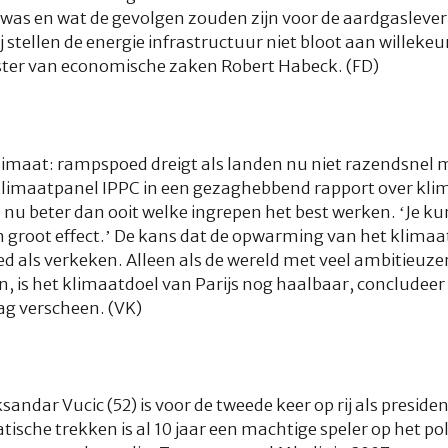
 was en wat de gevolgen zouden zijn voor de aardgaslever
 stellen de energie infrastructuur niet bloot aan willekeu
ister van economische zaken Robert Habeck. (FD)
limaat: rampspoed dreigt als landen nu niet razendsnel 
 klimaatpanel IPPC in een gezaghebbend rapport over kli
nu beter dan ooit welke ingrepen het best werken. ‘Je ku
n groot effect.’ De kans dat de opwarming van het klimaat b
goed als verkeken. Alleen als de wereld met veel ambitieu
n, is het klimaatdoel van Parijs nog haalbaar, concludee
g verscheen. (VK)
andar Vucic (52) is voor de tweede keer op rij als preside
tische trekken is al 10 jaar een machtige speler op het po