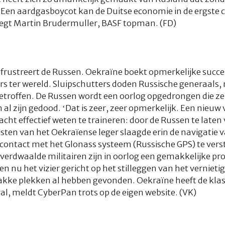
Een aardgasboycot kan de Duitse economie in de ergste cr
zegt Martin Brudermuller, BASF topman. (FD)
 frustreert de Russen. Oekraïne boekt opmerkelijke succes
ers ter wereld. Sluipschutters doden Russische generaals,
troffen. De Russen wordt een oorlog opgedrongen die ze n
al zijn gedood. ‘Dat is zeer, zeer opmerkelijk. Een nieuw
cht effectief weten te traineren: door de Russen te laten
isten van het Oekraïense leger slaagde erin de navigatie
 contact met het Glonass systeem (Russische GPS) te vers
erdwaalde militairen zijn in oorlog een gemakkelijke prooi
nu het vizier gericht op het stilleggen van het vernietig
kke plekken al hebben gevonden. Oekraïne heeft de klas
al, meldt CyberPan trots op de eigen website. (VK)