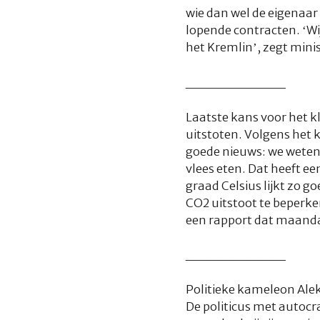
wie dan wel de eigenaar
lopende contracten. ‘Wij
het Kremlin’, zegt min
__________
Laatste kans voor het k
uitstoten. Volgens het
goede nieuws: we weten 
vlees eten. Dat heeft ee
graad Celsius lijkt zo 
CO2 uitstoot te beperke
een rapport dat maanda
__________
Politieke kameleon Aleks
De politicus met autocra