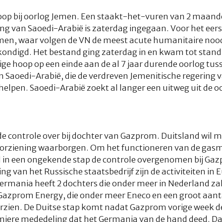
oop bij oorlog Jemen. Een staakt-het-vuren van 2 maand
ding van Saoedi-Arabië is zaterdag ingegaan. Voor het eer
Jemen, waar volgen de VN de meest acute humanitaire nood
ondigd. Het bestand ging zaterdag in en kwam tot stand
ige hoop op een einde aan de al 7 jaar durende oorlog tus
an Saoedi-Arabië, die de verdreven Jemenitische regering 
 helpen. Saoedi-Arabië zoekt al langer een uitweg uit de 
e controle over bij dochter van Gazprom. Duitsland wil m
rziening waarborgen. Om het functioneren van de gasmar
id in een ongekende stap de controle overgenomen bij G
 van het Russische staatsbedrijf zijn de activiteiten in 
mania heeft 2 dochters die onder meer in Nederland za
 Gazprom Energy, die onder meer Eneco en een groot aan
zien. De Duitse stap komt nadat Gazprom vorige week 
iere mededeling dat het Germania van de hand deed. Da