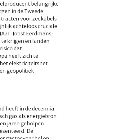
belproducent belangrijke
rgen in de Tweede
tracten voor zeekabels
lijk achteloos cruciale
 JA21. Joost Eerdmans:
 te krijgen en landen
isico dat
pa heeft zich te
et elektriciteitsnet
en geopolitiek
d heeft in de decennia
sch gas als energiebron
len jaren geholpen
esenteerd. De
er gastoevoer hel en