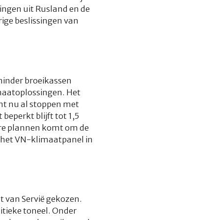
ingen uit Rusland en de
rige beslissingen van
minder broeikassen
maatoplossingen. Het
nt nu al stoppen met
eperkt blijft tot 1,5
zere plannen komt om de
r het VN-klimaatpanel in
nt van Servië gekozen.
litieke toneel. Onder