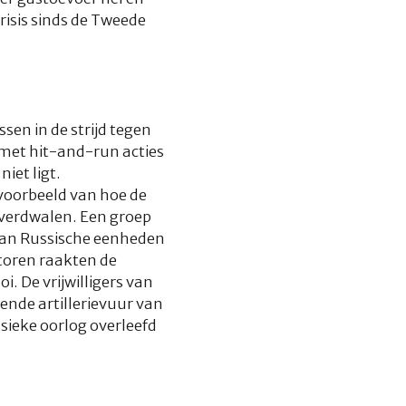
isis sinds de Tweede
sen in de strijd tegen
 met hit-and-run acties
iet ligt.
 voorbeeld van hoe de
 verdwalen. Een groep
 van Russische eenheden
toren raakten de
. De vrijwilligers van
ende artillerievuur van
sieke oorlog overleefd