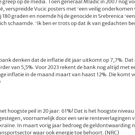
ge greep op de media. Toen generaal Mladic in 2007 nog vo
vië, verspreidde Vucic posters met ‘een veilig onderkomen
hij 180 graden en noemde hij de genocide in Srebrenica ‘een
ch schaamde. ‘Ik ben er trots op dat ik van gedachten ben
k denken dat de inflatie dit jaar uitkomt op 7,7%. Dat i
er van 5,5%. Voor 2023 rekent de bank nog altijd met ee
oge inflatie in de maand maart van haast 12%. Die komt v
)
et hoogste peil in 20 jaar: 61%! Dat is het hoogste niveau s
 gestegen, voornamelijk door een serie renteverlagingen 
kraïne. In maart vorig jaar bedroeg de geldontwaarding 
transportsector waar ook energie toe behoort. (NRC)