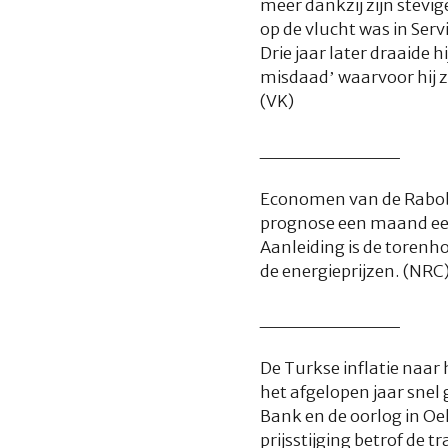
meer dankzij zijn stevi
op de vlucht was in Ser
Drie jaar later draaide 
misdaad’ waarvoor hij zi
(VK)
__________
Economen van de Raboban
prognose een maand eerd
Aanleiding is de torenh
de energieprijzen. (NRC
__________
De Turkse inflatie naar h
het afgelopen jaar snel
Bank en de oorlog in Oe
prijsstijging betrof de 