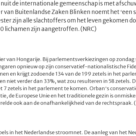
anuit de internationale gemeenschap is met afschu
 van Buitenlandse Zaken Blinken noemt het ‘een s
ter zijn alle slachtoffers om het leven gekomen d
280 lichamen zijn aangetroffen. (NRC)
mier van Hongarije. Bij parlementsverkiezingen op zonda
aren opnieuw op zijn conservatief-nationalistische Fides
n en krijgt zodoende 134 van de 199 zetels in het parl
n niet verder dan 33%, wat zou resulteren in 58 zetels. D
et 7 zetels in het parlement te komen. Orban’s conservati
tie, de Europese Unie en het traditionele gezin is onmisk
relde ook aan de onafhankelijkheid van de rechtspraak. 
bels in het Nederlandse stroomnet. De aanleg van het N