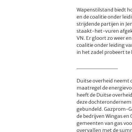
Wapenstilstand biedt h
en de coalitie onder lei
strijdende partijen in 
staakt-het-vuren afgek
VN. Er gloort zo weer en
coalitie onder leiding v
in het zadel probeert te
__________
Duitse overheid neemt d
maatregel de energievoo
heeft de Duitse overhe
deze dochteronderneming
gebundeld. Gazprom-Ger
de bedrijven Wingas en
gemeenten van gas voor
overvallen met de summ