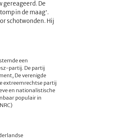
w gereageerd. De
tomp in de maag’.
oor schotwonden. Hij
g stemde een
z-partij. De partij
ement, De verenigde
e extreemrechtse partij
eve en nationalistische
enbaar populair in
(NRC)
ederlandse