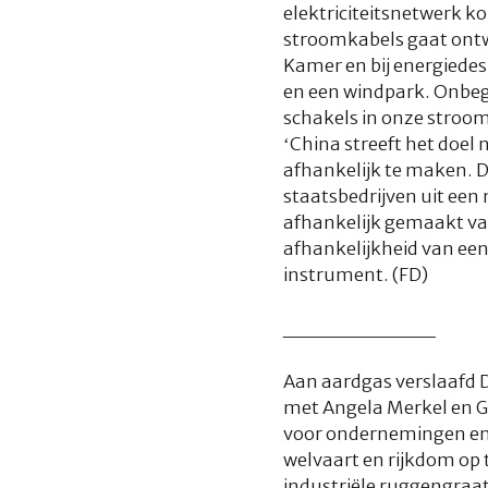
elektriciteitsnetwerk k
stroomkabels gaat ontwi
Kamer en bij energiede
en een windpark. Onbegr
schakels in onze stroom
‘China streeft het doel 
afhankelijk te maken. D
staatsbedrijven uit een 
afhankelijk gemaakt van 
afhankelijkheid van een
instrument. (FD)
__________
Aan aardgas verslaafd D
met Angela Merkel en Ge
voor ondernemingen en 
welvaart en rijkdom op
industriële ruggengraat