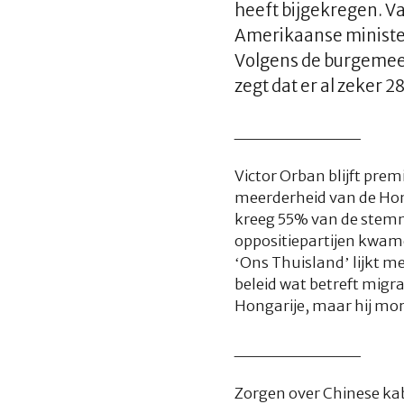
heeft bijgekregen. V
Amerikaanse minister
Volgens de burgemees
zegt dat er al zeker 
__________
Victor Orban blijft pre
meerderheid van de Hong
kreeg 55% van de stemme
oppositiepartijen kwame
‘Ons Thuisland’ lijkt m
beleid wat betreft migra
Hongarije, maar hij mor
__________
Zorgen over Chinese ka