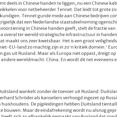
omt deels in Chinese handen te liggen, nu een Chinese ka
kkelen voor netbeheerder Tennet. Dat leidt tot grote zo
skundigen. Tennet gunde mede aan Chinese bedrijven con
ijpelijk dat een Nederlandse staatsdeelneming ogenschijn
voorziening in Chinese handen geeft, stelt de fractie van
na overal ter wereld strategische infrastructuur in handen
at maakt ons zeer kwetsbaar. Het is een groot veiligheidsr
niet-EU-land zo machtig zijn in zo’n kritiek domein.’ Euro
gas uit Rusland. Maar als Europa niet oppast, dreigt op h
 andere wereldmacht: China. En wordt dit net eveneens e
uitsland wankelt zonder de toevoer uit Rusland. Duitslan
rhard Schröder als kanseliers verhoogd ingezet op Russi
huishoudens. De pijpleidingen hebben Duitsland tiental
 te bouwen. Maar de eindafrekening wordt nu alsnog gepr
 heeft zich zo afhankelijk gemaakt van Rusland dat zond