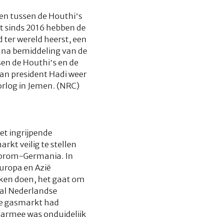
en tussen de Houthi’s
st sinds 2016 hebben de
 ter wereld heerst, een
 na bemiddeling van de
sen de Houthi’s en de
van president Hadi weer
oorlog in Jemen. (NRC)
et ingrijpende
kt veilig te stellen
azprom-Germania. In
Europa en Azië
ken doen, het gaat om
tal Nederlandse
de gasmarkt had
armee was onduidelijk