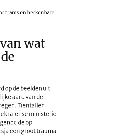
 van wat
 de
d op de beelden uit
lijke aard van de
regen. Tientallen
Oekraïense ministerie
 genocide op
tsja een groot trauma