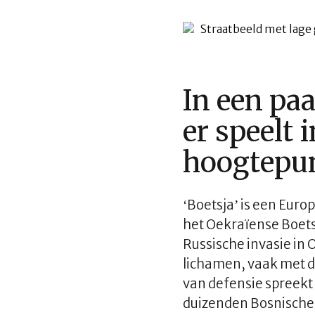
In een pa
er speelt 
hoogtepun
‘Boetsja’ is een Euro
het Oekraïense Boetsj
Russische invasie in
lichamen, vaak met d
van defensie spreekt 
duizenden Bosnische m