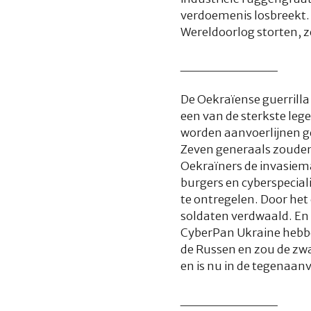
verdoemenis losbreekt. 
Wereldoorlog storten, 
__________
De Oekraïense guerrilla
een van de sterkste leg
worden aanvoerlijnen ge
Zeven generaals zouden 
Oekraïners de invasiema
burgers en cyberspecial
te ontregelen. Door het
soldaten verdwaald. En v
CyberPan Ukraine hebben 
de Russen en zou de zwa
en is nu in de tegenaanv
__________