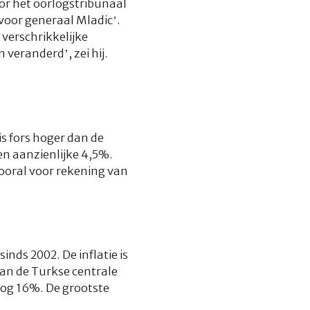
or het oorlogstribunaal
 voor generaal Mladic’.
 verschrikkelijke
 veranderd’, zei hij.
s fors hoger dan de
n aanzienlijke 4,5%.
ooral voor rekening van
inds 2002. De inflatie is
van de Turkse centrale
nog 16%. De grootste